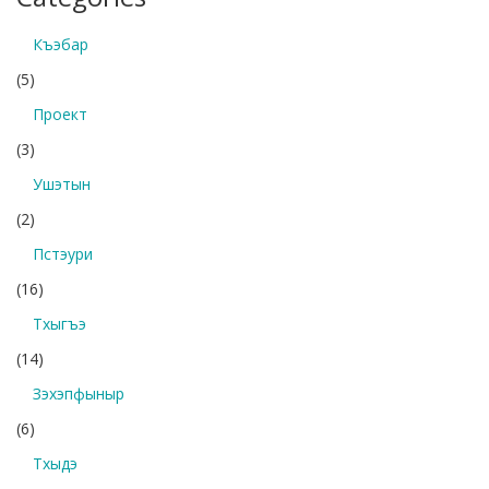
Къэбар
(5)
Проект
(3)
Ушэтын
(2)
Пстэури
(16)
Тхыгъэ
(14)
Зэхэпфыныр
(6)
Тхыдэ