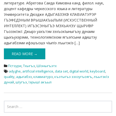
литературе. Абрегова Саида Кимовна канд. филол. наук,
доцент кафедры черкесского языка и литературы
Университета Дюздже АДЫГАБЗЭКӀЭ КЛАВИАТУРЭР
ГЪЭФЕДЭНЫМ ӀЭРЫШӀ АКЪЫЛЫМ (ИСКУССТВЕННЫЙ
ИНТЕЛЛЕКТ) ИГЪЭСЭНЫГЪЭ МЭХЬАНЭУ ЩЫРИӀЭР
Гъозэкӏэкӏ: Джырэ уахътэм зэхъокӏыныгъэу дунаим
щыхъухэрэми, технологиякӏэхэм ягъэпсыни адиштэу
адыгабзэми ифэшъошэ чӏыпӏэ лъытэкӏэ […]
READ MORE →
Пстэури
,
Тхыгъэ
,
Шӏэныгъэтх
adyghe
,
artificial intelligence
,
data set
,
digital world
,
keyboard
,
quality
,
адыгабзэ
,
клавиатурэ
,
къэтыгъэ зэхэугъоягъ
,
лъытэкӏэ
дунай
,
шӏугъэ
,
ӏэрышӏ акъыл