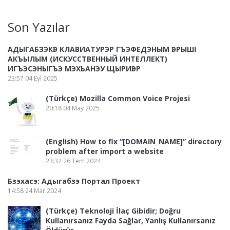
Son Yazılar
АДЫГАБЗЭКӀЭ КЛАВИАТУРЭР ГЪЭФЕДЭНЫМ ӀЭРЫШӀ
АКЪЫЛЫМ (ИСКУССТВЕННЫЙ ИНТЕЛЛЕКТ)
ИГЪЭСЭНЫГЪЭ МЭХЬАНЭУ ЩЫРИӀЭР
23:57
04 Eyl 2025
(Türkçe) Mozilla Common Voice Projesi
20:18
04 May 2025
(English) How to fix “[DOMAIN_NAME]” directory
problem after import a website
23:32
26 Tem 2024
Бзэхасэ: Адыгабзэ Портал Проект
14:58
24 Mar 2024
(Türkçe) Teknoloji İlaç Gibidir; Doğru
Kullanırsanız Fayda Sağlar, Yanlış Kullanırsanız