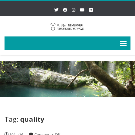
Tag:
quality
Eyl
04
on
Comments Off