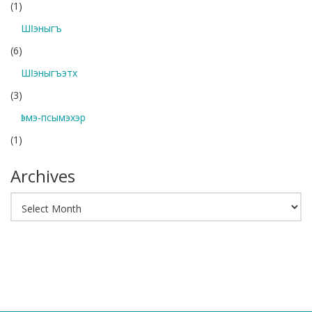
(1)
Шӏэныгъ
(6)
Шӏэныгъэтх
(3)
Ӏэмэ-псымэхэр
(1)
Archives
Archives