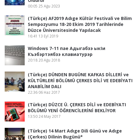
Öldürür
00:05
25 Ağu 2023
(Türkçe) AF2019 Adıge Kültür Festivali ve Bilim
Sempozyumu 18-20 Ekim 2019 Tarihlerinde
Düzce Üniversitesinde Yapılacak
16:41
13 Eyl 2019
Windows 7-11 пае Адыгабзэ ыкӏи
Къэбэртэябзэ клавиатурэр
20:18
20 Ağu 2018
(Türkçe) DÜNDEN BUGÜNE KAFKAS DİLLERİ ve
KÜLTÜRLERİ BÖLÜMÜ ÇERKES DİLİ VE EDEBİYATI
ANABİLİM DALI
22:36
06 Haz 2017
(Türkçe) DÜZCE Ü. ÇERKES DİLİ ve EDEBİYATI
BÖLÜMÜ YENİ ÖĞRENCİLERİNİ BEKLİYOR
13:50
24 May 2017
(Türkçe) 14 Mart Adıge Dili Günü ve Adıge
(Çerkes) Dilinin Bugünü*