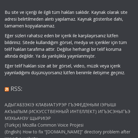
Bu site ve içeriği ile ilgili tüm hakları saklıdır. Kaynak olarak site
adresi belirtilmeden alıntı yapılamaz. Kaynak gösterilse dahi,
tamamen kopyalanamaz.
Eğer sizleri rahatsız eden bir içerik ile karşılaşırsanız lütfen
bildiriniz. Sitede kullandığım görsel, medya ve içerikler için tüm
telif hakları tarafıma aittir. Değilse herhangi bir telif koruma
altında değildir. Ya da yanlışlıkla yayınlanmıştır.
Eğer telif hakları size ait bir görsel, video, müzik veya içerik
yayınladığımı düşünüyorsanız lütfen benimle iletişime geçiniz.
RSS:
АДЫГАБЗЭКӀЭ КЛАВИАТУРЭР ГЪЭФЕДЭНЫМ ӀЭРЫШӀ
АКЪЫЛЫМ (ИСКУССТВЕННЫЙ ИНТЕЛЛЕКТ) ИГЪЭСЭНЫГЪЭ
МЭХЬАНЭУ ЩЫРИӀЭР
(Türkçe) Mozilla Common Voice Projesi
(English) How to fix “[DOMAIN_NAME]” directory problem after