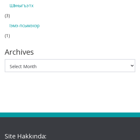
Шӏэныгъэтх
(3)
Ӏэмэ-псымэхэр
(1)
Archives
Archives
Site Hakkında: