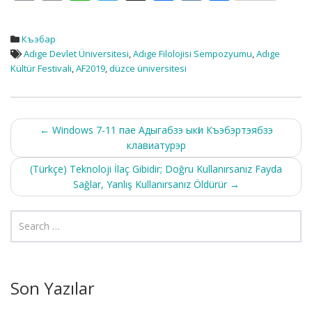
o
m
h
el
ac
K
h
p
ai
at
e
e
ar
Къэбар
y
l
s
gr
b
e
Adıge Devlet Üniversitesi
,
Adıge Filolojisi Sempozyumu
,
Adıge
Kültür Festivali
,
AF2019
,
düzce üniversitesi
Li
A
a
o
n
p
m
o
k
p
k
Post
←
Windows 7-11 пае Адыгабзэ ыкӏи Къэбэртэябзэ
клавиатурэр
navigation
(Türkçe) Teknoloji İlaç Gibidir; Doğru Kullanırsanız Fayda
Sağlar, Yanlış Kullanırsanız Öldürür
→
Son Yazılar