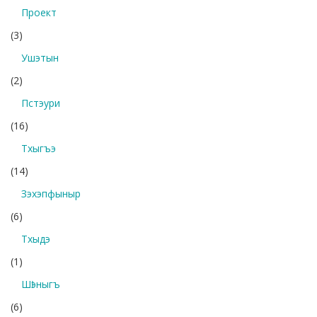
Проект
(3)
Ушэтын
(2)
Пстэури
(16)
Тхыгъэ
(14)
Зэхэпфыныр
(6)
Тхыдэ
(1)
Шӏэныгъ
(6)