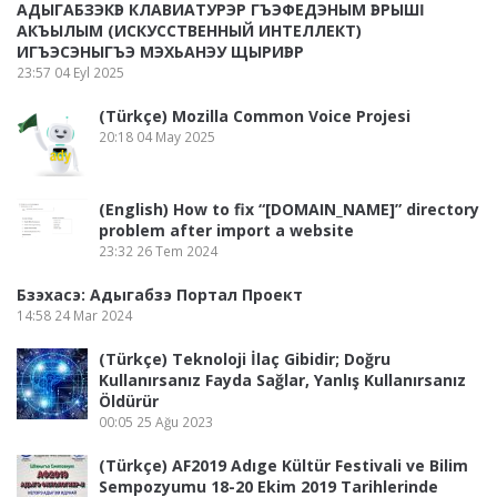
АДЫГАБЗЭКӀЭ КЛАВИАТУРЭР ГЪЭФЕДЭНЫМ ӀЭРЫШӀ
АКЪЫЛЫМ (ИСКУССТВЕННЫЙ ИНТЕЛЛЕКТ)
ИГЪЭСЭНЫГЪЭ МЭХЬАНЭУ ЩЫРИӀЭР
23:57
04 Eyl 2025
(Türkçe) Mozilla Common Voice Projesi
20:18
04 May 2025
(English) How to fix “[DOMAIN_NAME]” directory
problem after import a website
23:32
26 Tem 2024
Бзэхасэ: Адыгабзэ Портал Проект
14:58
24 Mar 2024
(Türkçe) Teknoloji İlaç Gibidir; Doğru
Kullanırsanız Fayda Sağlar, Yanlış Kullanırsanız
Öldürür
00:05
25 Ağu 2023
(Türkçe) AF2019 Adıge Kültür Festivali ve Bilim
Sempozyumu 18-20 Ekim 2019 Tarihlerinde