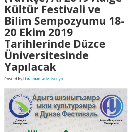
Kültür Festivali ve
Adıge
Kültür
Bilim Sempozyumu 18-
Festivali
ve
20 Ekim 2019
Bilim
Sempozyumu
Tarihlerinde Düzce
18-
20
Üniversitesinde
Ekim
2019
Yapılacak
Tarihlerinde
Düzce
Posted by
Нэмэрыкъо М. Iугъур
Üniversitesinde
Yapılacak