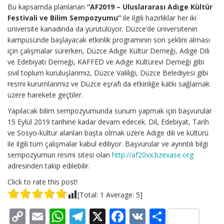
Bu kapsamda planlanan
“AF2019 – Uluslararası Adıge Kültür
Festivali ve Bilim Sempozyumu”
ile ilgili hazırlıklar her iki
üniversite kanadında da yürütülüyor. Düzce’de üniversitenin
kampüsünde başlayacak etkinlik programının son şeklini alması
için çalışmalar sürerken, Düzce Adıge Kültür Derneği, Adıge Dili
ve Edebiyatı Derneği, KAFFED ve Adıge Kültürevi Derneği gibi
sivil toplum kuruluşlarımız, Düzce Valiliği, Düzce Belediyesi gibi
resmi kurumlarımız ve Düzce eşrafı da etkinliğe katkı sağlamak
üzere harekete geçtiler.
Yapılacak bilim sempozyumunda sunum yapmak için başvurular
15 Eylül 2019 tarihine kadar devam edecek. Dil, Edebiyat, Tarih
ve Sosyo-kültür alanları başta olmak üzere Adıge dili ve kültürü
ile ilgili tüm çalışmalar kabul ediliyor. Başvurular ve ayrıntılı bilgi
sempozyumun resmi sitesi olan
http://af20xx.bzexase.org
adresinden takip edilebilir.
Click to rate this post!
[Total:
1
Average:
5
]
C
E
W
T
X
F
V
S