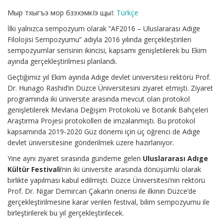
Мыр тхыгъэ мор бзэхэмкIэ щыI:
Türkçe
İlki yalnızca sempozyum olarak “AF2016 – Uluslararası Adıge
Filolojisi Sempozyumu” adıyla 2016 yılında gerçekleştirilen
sempozyumlar serisinin ikincisi, kapsamı genişletilerek bu Ekim
ayında gerçekleştirilmesi planlandı.
Geçtiğimiz yıl Ekim ayında Adıge devlet üniversitesi rektörü Prof.
Dr. Hunago Rashid’in Düzce Üniversitesini ziyaret etmişti. Ziyaret
programında iki üniversite arasında mevcut olan protokol
genişletilerek Mevlana Değişim Protokolü ve Botanik Bahçeleri
Araştırma Projesi protokolleri de imzalanmıştı. Bu protokol
kapsamında 2019-2020 Güz dönemi için üç öğrenci de Adıge
devlet üniversitesine gönderilmek üzere hazırlanıyor.
Yine aynı ziyaret sırasında gündeme gelen
Uluslararası Adıge
Kültür Festivali
‘nin iki üniversite arasında dönüşümlü olarak
birlikte yapılması kabul edilmişti. Düzce Üniversitesi’nin rektörü
Prof. Dr. Nigar Demircan Çakar’ın önerisi ile ilkinin Düzce’de
gerçekleştirilmesine karar verilen festival, bilim sempozyumu ile
birleştirilerek bu yıl gerçekleştirilecek.