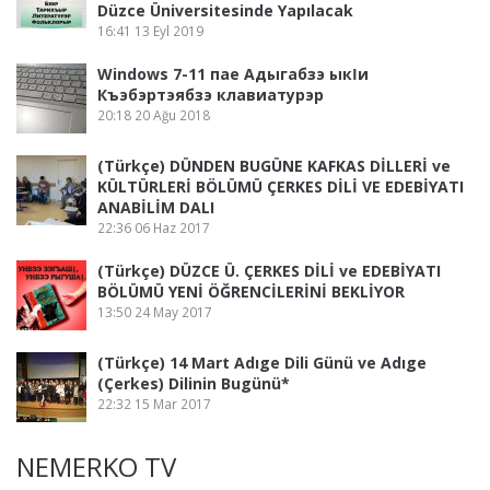
Düzce Üniversitesinde Yapılacak
16:41
13 Eyl 2019
Windows 7-11 пае Адыгабзэ ыкӏи
Къэбэртэябзэ клавиатурэр
20:18
20 Ağu 2018
(Türkçe) DÜNDEN BUGÜNE KAFKAS DİLLERİ ve
KÜLTÜRLERİ BÖLÜMÜ ÇERKES DİLİ VE EDEBİYATI
ANABİLİM DALI
22:36
06 Haz 2017
(Türkçe) DÜZCE Ü. ÇERKES DİLİ ve EDEBİYATI
BÖLÜMÜ YENİ ÖĞRENCİLERİNİ BEKLİYOR
13:50
24 May 2017
(Türkçe) 14 Mart Adıge Dili Günü ve Adıge
(Çerkes) Dilinin Bugünü*
22:32
15 Mar 2017
NEMERKO TV