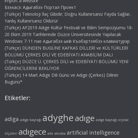
import a website
Бзэхасэ: Адыгабзэ Портал Проект
(Türkçe) Teknoloji İlaç Gibidir; Doğru Kullanırsanız Fayda Sağlar,
Yanlış Kullanırsanız Öldürür
(Türkçe) AF2019 Adıge Kültür Festivali ve Bilim Sempozyumu 18-
20 Ekim 2019 Tarihlerinde Düzce Üniversitesinde Yapılacak
Windows 7-11 пае Адыгабзэ ыкӏи Къэбэртэябзэ клавиатурэр
(Türkçe) DÜNDEN BUGÜNE KAFKAS DİLLERİ ve KÜLTÜRLERİ
BÖLÜMÜ ÇERKES DİLİ VE EDEBİYATI ANABİLİM DALI
(Türkçe) DÜZCE Ü. ÇERKES DİLİ ve EDEBİYATI BÖLÜMÜ YENİ
ÖĞRENCİLERİNİ BEKLİYOR
(Türkçe) 14 Mart Adıge Dili Günü ve Adıge (Çerkes) Dilinin
Bugünü*
Etiketler:
adyghe
adıge
adiga
adige bayrağı
adıge bayrağı orjinal
adıgece
artificial intelligence
ölçüleri
aile
akraba