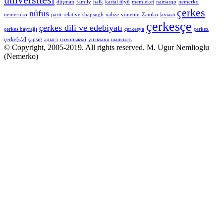
düşman
family
halk
kartal tüyü
memleket
namarqo
nemerko
çerkes
nüfus
nemeruko
parti
relative
shapsugh
xabze
yönetim
Zaniko
|ахьыл
çerkesçe
çerkes dili ve edebiyatı
çerkes bayrağı
çerkesya
çerkez
çerke[s/z]
şapsığ
адыгэ
нэмэрыкъо
унэкъощ
шапсыгъ
© Copyright, 2005-2019. All rights reserved. M. Ugur Nemlioglu
(Nemerko)