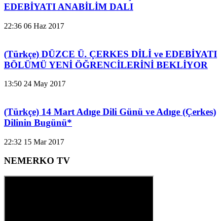
EDEBİYATI ANABİLİM DALI
22:36
06 Haz 2017
(Türkçe) DÜZCE Ü. ÇERKES DİLİ ve EDEBİYATI
BÖLÜMÜ YENİ ÖĞRENCİLERİNİ BEKLİYOR
13:50
24 May 2017
(Türkçe) 14 Mart Adıge Dili Günü ve Adıge (Çerkes)
Dilinin Bugünü*
22:32
15 Mar 2017
NEMERKO TV