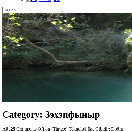
Category:
Зэхэпфыныр
Ağu
25
Comments Off
on (Türkçe) Teknoloji İlaç Gibidir; Doğru