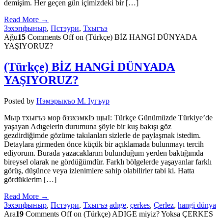
demişim. Her geçen gün içimizdeki bir […]
Read More →
Зэхэпфыныр
,
Пстэури
,
Тхыгъэ
Ağu
15
Comments Off
on (Türkçe) BİZ HANGİ DÜNYADA
YAŞIYORUZ?
(Türkçe) BİZ HANGİ DÜNYADA
YAŞIYORUZ?
Posted by
Нэмэрыкъо М. Iугъур
Мыр тхыгъэ мор бзэхэмкIэ щыI: Türkçe Günümüzde Türkiye’de
yaşayan Adıgelerin durumuna şöyle bir kuş bakışı göz
gezdirdiğimde gözüme takılanları sizlerle de paylaşmak istedim.
Detaylara girmeden önce küçük bir açıklamada bulunmayı tercih
ediyorum. Burada yazacaklarım bulunduğum yerden baktığımda
bireysel olarak ne gördüğümdür. Farklı bölgelerde yaşayanlar farklı
görüş, düşünce veya izlenimlere sahip olabilirler tabi ki. Hatta
gördüklerim […]
Read More →
Зэхэпфыныр
,
Пстэури
,
Тхыгъэ
adıge
,
çerkes
,
Çerlez
,
hangi dünya
Ara
19
Comments Off
on (Türkçe) ADIGE miyiz? Yoksa ÇERKES