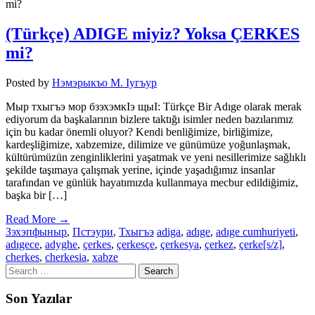
mi?
(Türkçe) ADIGE miyiz? Yoksa ÇERKES
mi?
Posted by
Нэмэрыкъо М. Iугъур
Мыр тхыгъэ мор бзэхэмкIэ щыI: Türkçe Bir Adıge olarak merak
ediyorum da başkalarının bizlere taktığı isimler neden bazılarımız
için bu kadar önemli oluyor? Kendi benliğimize, birliğimize,
kardeşliğimize, xabzemize, dilimize ve günümüze yoğunlaşmak,
kültürümüzün zenginliklerini yaşatmak ve yeni nesillerimize sağlıklı
şekilde taşımaya çalışmak yerine, içinde yaşadığımız insanlar
tarafından ve günlük hayatımızda kullanmaya mecbur edildiğimiz,
başka bir […]
Read More →
Зэхэпфыныр
,
Пстэури
,
Тхыгъэ
adiga
,
adıge
,
adıge cumhuriyeti
,
adıgece
,
adyghe
,
çerkes
,
çerkesçe
,
çerkesya
,
çerkez
,
çerke[s/z]
,
cherkes
,
cherkesia
,
xabze
Son Yazılar