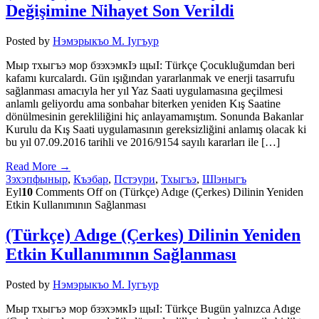
Değişimine Nihayet Son Verildi
Posted by
Нэмэрыкъо М. Iугъур
Мыр тхыгъэ мор бзэхэмкIэ щыI: Türkçe Çocukluğumdan beri
kafamı kurcalardı. Gün ışığından yararlanmak ve enerji tasarrufu
sağlanması amacıyla her yıl Yaz Saati uygulamasına geçilmesi
anlamlı geliyordu ama sonbahar biterken yeniden Kış Saatine
dönülmesinin gerekliliğini hiç anlayamamıştım. Sonunda Bakanlar
Kurulu da Kış Saati uygulamasının gereksizliğini anlamış olacak ki
bu yıl 07.09.2016 tarihli ve 2016/9154 sayılı kararları ile […]
Read More →
Зэхэпфыныр
,
Къэбар
,
Пстэури
,
Тхыгъэ
,
Шӏэныгъ
Eyl
10
Comments Off
on (Türkçe) Adıge (Çerkes) Dilinin Yeniden
Etkin Kullanımının Sağlanması
(Türkçe) Adıge (Çerkes) Dilinin Yeniden
Etkin Kullanımının Sağlanması
Posted by
Нэмэрыкъо М. Iугъур
Мыр тхыгъэ мор бзэхэмкIэ щыI: Türkçe Bugün yalnızca Adıge