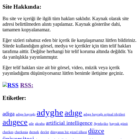
Site Hakkında:
Bu site ve içeriği ile ilgili tüm hakları saklıdır. Kaynak olarak site
adresi belirtilmeden alıntı yapılamaz. Kaynak gösterilse dahi,
tamamen kopyalanamaz.
Eğer sizleri rahatsız eden bir içerik ile karşılaşırsanız lütfen bildiriniz.
Sitede kullandığım görsel, medya ve içerikler için tüm telif hakları
tarafıma aittir. Değilse herhangi bir telif koruma altında değildir. Ya
da yanlışlıkla yayınlanmıştır.
Eğer telif hakları size ait bir görsel, video, müzik veya içerik
yayınladığımı düşünüyorsanız lütfen benimle iletişime geçiniz.
RSS:
Etiketler:
adyghe
adıge
adiga
adige bayrağı
adıge bayrağı orjinal ölçüleri
adıgece
artificial intelligence
aile
akraba
Aytekçiko
bayrak günü
düzce
cherkes
cherkesia
dernek
devlet
dünyanın bir güzel ülkesi
üniversitesi