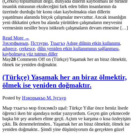
(Çerkes) toplumunun değil, dünyada dillerin kaybolması ile birlikte
insanlık mirasının eksileceğini fark eden bilim insanlarının da
üzerinde durduğu bir konu olan kaybolmakta olan dillerin
yaşatılması alanında birçok çalışmalar mevcuttur. Ancak insanlığın
yeni dikkatini çeken bu alanda yürütülen çalışmaların meyvesini
vermesinin nesiller boyu istikrarlı çalışmaların devam etmesine […]
Read More →
Зэхэпфыныр
,
Пстэури
,
Тхыгъэ
Adıge dilinin etkin kullanımı
,
adıgece
,
çerkesçe
,
dilin yeniden etkin kullanımının sağlanması
,
kaybolmaya yüz tutmuş diller
May
28
Comments Off
on (Türkçe) Yaşamak her an biraz ölmektir,
ölmek ise yeniden doğmaktır.
(Türkçe) Yaşamak her an biraz ölmektir,
ölmek ise yeniden doğmaktır.
Posted by
Нэмэрыкъо М. Iугъур
Мыр тхыгъэ мор бзэхэмкIэ щыI: Türkçe Yıllar önce henüz lisede
öğrenci iken bir ajandaya notlar yazıyordum. Geçen gün çekmecede
başka bir şey ararken elime geçti. Açtım ve karşıma o kısa özdeyişim
çıktı. İlk denemelerimden.. Yaşamak her an biraz ölmektir, ölmek ise
yeniden doğmaktır.. Şimdi yine düşünüyorum da gerçekten güzel