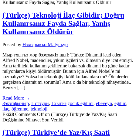
Kullanırsanız Fayda Sağlar, Yanlış Kullanırsanız Öldürür
(Türkçe) Teknoloji İlaç Gibidir; Doğru
Kullanırsanız Fayda Sağlar, Yanlış
Kullanırsanız Öldürür
Posted by
Нэмэрыкъо М. Iугъур
Мыр тхыгъэ мор бзэхэмкIэ щыI: Türkçe Dinamiti icad eden
Alfred Nobel, madenciler, yıkım işçileri vs. ölmesin diye icat etmişti.
Ama tarihteki kullanım şekillerine bakarsak dinamit bu güne kadar
milyonlarca kişiyi öldürmüştür. Bunun için Alfred Nobel’e mi
kızmalıyız? Yoksa bu teknolojiyi kötü kullananlara mı? Ölenlerden
gerçekten dinamit mi sorumlu? Ama o da bir teknoloji nihayetinde..
Benzer […]
Read More →
Зэхэпфыныр
,
Пстэури
,
Тхыгъэ
çocuk eğitimi
,
ebeveyn
,
eğitim
,
ilaç
,
öğrenme
,
teknoloji
Eki
28
Comments Off
on (Türkçe) Türkiye’de Yaz/Kış Saati
Değişimine Nihayet Son Verildi
(Türkçe) Türkiye’de Yaz/Kış Saati