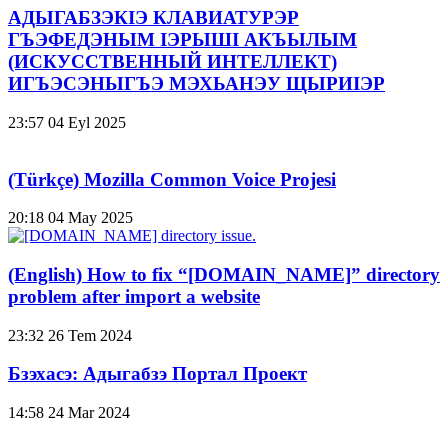
АДЫГАБЗЭКӀЭ КЛАВИАТУРЭР
ГЪЭФЕДЭНЫМ ӀЭРЫШӀ АКЪЫЛЫМ
(ИСКУССТВЕННЫЙ ИНТЕЛЛЕКТ)
ИГЪЭСЭНЫГЪЭ МЭХЬАНЭУ ЩЫРИӀЭР
23:57
04 Eyl 2025
(Türkçe) Mozilla Common Voice Projesi
20:18
04 May 2025
(English) How to fix “[DOMAIN_NAME]” directory
problem after import a website
23:32
26 Tem 2024
Бзэхасэ: Адыгабзэ Портал Проект
14:58
24 Mar 2024