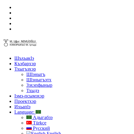
ШъхьакIэ
Къэбархэр
Тхыгъэхэр
ШIэныгъ
Шӏэныгъэтх
Зэхэпфыныр
Тхыдэ
Ӏэмэ-псымэхэр
Проектхэр
Ихьапӏэ
Language:
Адыгабзэ
Türkçe
Русский
English