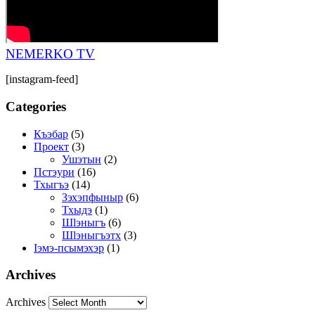
NEMERKO TV
[instagram-feed]
Categories
Къэбар
(5)
Проект
(3)
Ушэтын
(2)
Пстэури
(16)
Тхыгъэ
(14)
Зэхэпфыныр
(6)
Тхыдэ
(1)
Шӏэныгъ
(6)
Шӏэныгъэтх
(3)
Ӏэмэ-псымэхэр
(1)
Archives
Archives