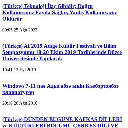
(Türkçe) Teknoloji İlaç Gibidir; Doğru
Kullanırsanız Fayda Sağlar, Yanlış Kullanırsanız
Öldürür
00:05
25 Ağu 2023
(Türkçe) AF2019 Adıge Kültür Festivali ve Bilim
Sempozyumu 18-20 Ekim 2019 Tarihlerinde Düzce
Üniversitesinde Yapılacak
16:41
13 Eyl 2019
Windows 7-11 пае Адыгабзэ ыкӏи Къэбэртэябзэ
клавиатурэр
20:18
20 Ağu 2018
(Türkçe) DÜNDEN BUGÜNE KAFKAS DİLLERİ
ve KÜLTÜRLERİ BÖLÜMÜ ÇERKES DİLİ VE