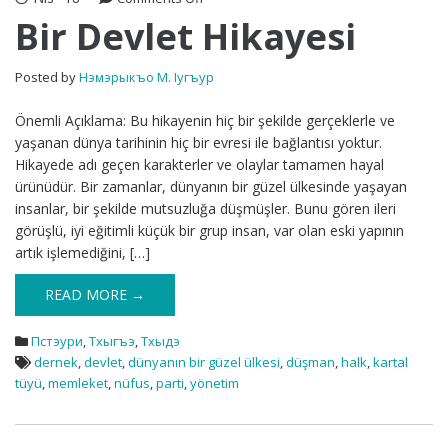
Bir
Bir Devlet Hikayesi
Devlet
Hikayesi
Posted by
Нэмэрыкъо М. Iугъур
Önemli Açıklama: Bu hikayenin hiç bir şekilde gerçeklerle ve
yaşanan dünya tarihinin hiç bir evresi ile bağlantısı yoktur.
Hikayede adı geçen karakterler ve olaylar tamamen hayal
ürünüdür. Bir zamanlar, dünyanın bir güzel ülkesinde yaşayan
insanlar, bir şekilde mutsuzluğa düşmüşler. Bunu gören ileri
görüşlü, iyi eğitimli küçük bir grup insan, var olan eski yapının
artık işlemediğini, […]
READ MORE →
Пстэури
,
Тхыгъэ
,
Тхыдэ
dernek
,
devlet
,
dünyanın bir güzel ülkesi
,
düşman
,
halk
,
kartal
tüyü
,
memleket
,
nüfus
,
parti
,
yönetim