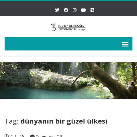
Tag:
dünyanın bir güzel ülkesi
Nis
18
on
Comments Off