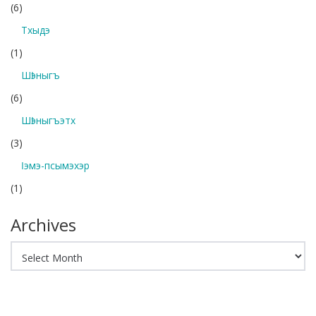
(6)
Тхыдэ
(1)
Шӏэныгъ
(6)
Шӏэныгъэтх
(3)
Ӏэмэ-псымэхэр
(1)
Archives
Archives