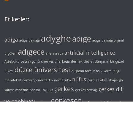
Etiketler:
adyghe
adıge
adiga
adige bayrağı
adıge bayrağı orjinal
adıgece
artificial intelligence
ölçüleri
aile
akraba
Aytekçiko
bayrak günü
cherkes
cherkesia
dernek
devlet
dünyanın bir güzel
düzce üniversitesi
ülkesi
düşman
family
halk
kartal tüyü
nüfus
memleket
namarqo
nemerko
nemeruko
parti
relative
shapsugh
çerkes
çerkes dili
xabze
yönetim
Zaniko
|ахьыл
çerkes bayrağı
çerkesçe
ve edebiyatı
çerkesya
çerkez
çerke[s/z]
şapsığ
адыгэ
нэмэрыкъо
унэкъощ
шапсыгъ
© Copyright, 2005-2019. All rights reserved. M. Ugur Nemlioglu