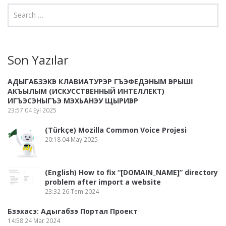
Son Yazılar
АДЫГАБЗЭКӀЭ КЛАВИАТУРЭР ГЪЭФЕДЭНЫМ ӀЭРЫШӀ
АКЪЫЛЫМ (ИСКУССТВЕННЫЙ ИНТЕЛЛЕКТ)
ИГЪЭСЭНЫГЪЭ МЭХЬАНЭУ ЩЫРИӀЭР
23:57
04 Eyl 2025
(Türkçe) Mozilla Common Voice Projesi
20:18
04 May 2025
(English) How to fix “[DOMAIN_NAME]” directory
problem after import a website
23:32
26 Tem 2024
Бзэхасэ: Адыгабзэ Портал Проект
14:58
24 Mar 2024