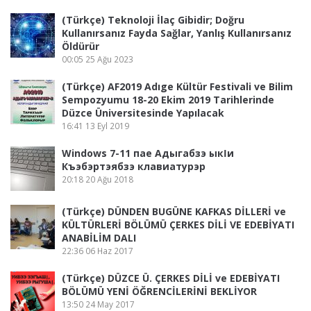
(Türkçe) Teknoloji İlaç Gibidir; Doğru
Kullanırsanız Fayda Sağlar, Yanlış Kullanırsanız
Öldürür
00:05
25 Ağu 2023
(Türkçe) AF2019 Adıge Kültür Festivali ve Bilim
Sempozyumu 18-20 Ekim 2019 Tarihlerinde
Düzce Üniversitesinde Yapılacak
16:41
13 Eyl 2019
Windows 7-11 пае Адыгабзэ ыкӏи
Къэбэртэябзэ клавиатурэр
20:18
20 Ağu 2018
(Türkçe) DÜNDEN BUGÜNE KAFKAS DİLLERİ ve
KÜLTÜRLERİ BÖLÜMÜ ÇERKES DİLİ VE EDEBİYATI
ANABİLİM DALI
22:36
06 Haz 2017
(Türkçe) DÜZCE Ü. ÇERKES DİLİ ve EDEBİYATI
BÖLÜMÜ YENİ ÖĞRENCİLERİNİ BEKLİYOR
13:50
24 May 2017