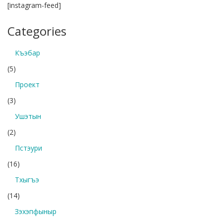
[instagram-feed]
Categories
Къэбар
(5)
Проект
(3)
Ушэтын
(2)
Пстэури
(16)
Тхыгъэ
(14)
Зэхэпфыныр