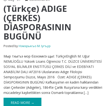
(Türkçe)
(Türkçe) ADIGE
ADIGE
(ÇERKES)
(ÇERKES)
DİASPORASININ
DİASPORASININ
BUGÜNÜ
BUGÜNÜ
Posted by
Нэмэрыкъо М. Iугъур
Мыр тхыгъэ мор бзэхэмкIэ щыI: TürkçeEnglish M. Uğur
NEMLİOĞLU Yüksek Lisans Öğrencisi T.C. DÜZCE ÜNİVERSİTESİ
SOSYAL BİLİMLER ENSTİTÜSÜ ÇERKES DİLİ ve EDEBİYATI
ANABİLİM DALI AF2016 Uluslararası Adıge Filolojisi
Sempozyumu Düzce, Mayıs 2016 Özet: ADIGE (ÇERKES)
DİASPORASININ BUGÜNÜ Kafkasya’nın en kadim halklarından
olan Çerkesler (Adıgeler), 1864’te Çarlık Rusya’sına karşı verdikleri
mücadeleyi kaybettikten sonra Osmanlı topraklarına […]
READ MORE →