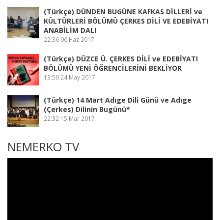
(Türkçe) DÜNDEN BUGÜNE KAFKAS DİLLERİ ve
KÜLTÜRLERİ BÖLÜMÜ ÇERKES DİLİ VE EDEBİYATI
ANABİLİM DALI
22:36
06 Haz 2017
(Türkçe) DÜZCE Ü. ÇERKES DİLİ ve EDEBİYATI
BÖLÜMÜ YENİ ÖĞRENCİLERİNİ BEKLİYOR
13:50
24 May 2017
(Türkçe) 14 Mart Adıge Dili Günü ve Adıge
(Çerkes) Dilinin Bugünü*
22:32
15 Mar 2017
NEMERKO TV