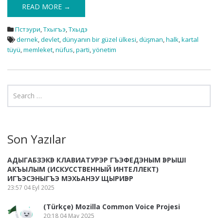
READ MORE →
Пстэури
,
Тхыгъэ
,
Тхыдэ
dernek
,
devlet
,
dünyanın bir güzel ülkesi
,
düşman
,
halk
,
kartal
tüyü
,
memleket
,
nüfus
,
parti
,
yönetim
Son Yazılar
АДЫГАБЗЭКӀЭ КЛАВИАТУРЭР ГЪЭФЕДЭНЫМ ӀЭРЫШӀ
АКЪЫЛЫМ (ИСКУССТВЕННЫЙ ИНТЕЛЛЕКТ)
ИГЪЭСЭНЫГЪЭ МЭХЬАНЭУ ЩЫРИӀЭР
23:57
04 Eyl 2025
(Türkçe) Mozilla Common Voice Projesi
20:18
04 May 2025