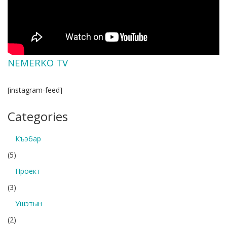
NEMERKO TV
[instagram-feed]
Categories
Къэбар
(5)
Проект
(3)
Ушэтын
(2)