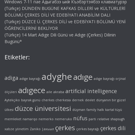
Windows 7-11 пае Адыгабзэ ыкӏи Къэбэртэябзэ клавиатурэр
(Türkçe) DÜNDEN BUGÜNE KAFKAS DİLLERİ ve KÜLTÜRLERİ
BÖLÜMÜ ÇERKES DİLİ VE EDEBİYATI ANABİLİM DALI
(Türkçe) DÜZCE Ü. ÇERKES DİLİ ve EDEBİYATI BÖLÜMÜ YENİ
ÖĞRENCİLERİNİ BEKLİYOR
(Türkçe) 14 Mart Adıge Dili Günü ve Adıge (Çerkes) Dilinin
Bugünü*
Etiketler:
adyghe
adıge
adiga
adige bayrağı
adıge bayrağı orjinal
adıgece
artificial intelligence
ölçüleri
aile
akraba
Aytekçiko
bayrak günü
cherkes
cherkesia
dernek
devlet
dünyanın bir güzel
düzce üniversitesi
ülkesi
düşman
family
halk
kartal tüyü
nüfus
memleket
namarqo
nemerko
nemeruko
parti
relative
shapsugh
çerkes
çerkes dili
xabze
yönetim
Zaniko
|ахьыл
çerkes bayrağı