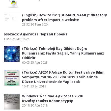
(English) How to fix “[DOMAIN_NAME]” directory
problem after import a website
23:32
26 Tem 2024
Бзэхасэ: Адыгабзэ Портал Проект
14:58
24 Mar 2024
(Türkçe) Teknoloji İlaç Gibidir; Doğru
Kullanırsanız Fayda Sağlar, Yanlış Kullanırsanız
Öldürür
00:05
25 Ağu 2023
(Türkçe) AF2019 Adıge Kültür Festivali ve Bilim
Sempozyumu 18-20 Ekim 2019 Tarihlerinde
Düzce Üniversitesinde Yapılacak
16:41
13 Eyl 2019
Windows 7-11 пае Адыгабзэ ыкӏи
Къэбэртэябзэ клавиатурэр
20:18
20 Ağu 2018