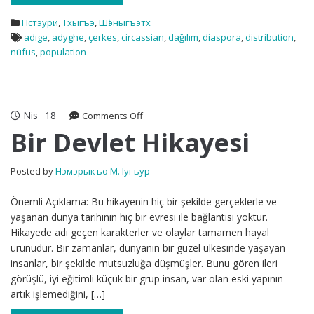
Пстэури
,
Тхыгъэ
,
Шӏэныгъэтх
adıge
,
adyghe
,
çerkes
,
circassian
,
dağılım
,
diaspora
,
distribution
,
nüfus
,
population
Nis
18
on
Comments Off
Bir
Bir Devlet Hikayesi
Devlet
Hikayesi
Posted by
Нэмэрыкъо М. Iугъур
Önemli Açıklama: Bu hikayenin hiç bir şekilde gerçeklerle ve
yaşanan dünya tarihinin hiç bir evresi ile bağlantısı yoktur.
Hikayede adı geçen karakterler ve olaylar tamamen hayal
ürünüdür. Bir zamanlar, dünyanın bir güzel ülkesinde yaşayan
insanlar, bir şekilde mutsuzluğa düşmüşler. Bunu gören ileri
görüşlü, iyi eğitimli küçük bir grup insan, var olan eski yapının
artık işlemediğini, […]