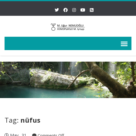
Tag:
nüfus
May
31
on
Comments Off