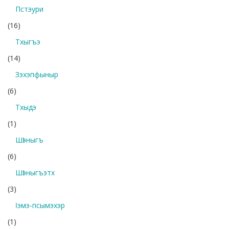
Пстэури
(16)
Тхыгъэ
(14)
Зэхэпфыныр
(6)
Тхыдэ
(1)
Шӏэныгъ
(6)
Шӏэныгъэтх
(3)
Ӏэмэ-псымэхэр
(1)