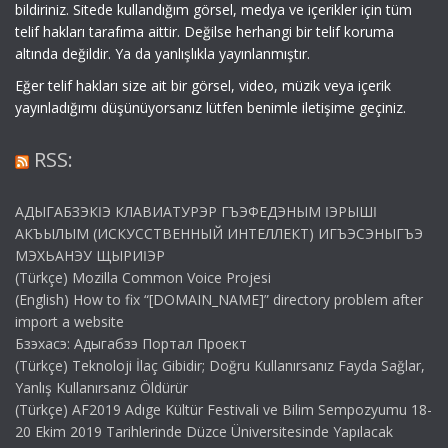
bildiriniz. Sitede kullandığım görsel, medya ve içerikler için tüm
telif hakları tarafıma aittir. Değilse herhangi bir telif koruma
altında değildir. Ya da yanlışlıkla yayınlanmıştır.
Eğer telif hakları size ait bir görsel, video, müzik veya içerik
yayınladığımı düşünüyorsanız lütfen benimle iletişime geçiniz.
RSS:
АДЫГАБЗЭКӀЭ КЛАВИАТУРЭР ГЪЭФЕДЭНЫМ ӀЭРЫШӀ
АКЪЫЛЫМ (ИСКУССТВЕННЫЙ ИНТЕЛЛЕКТ) ИГЪЭСЭНЫГЪЭ
МЭХЬАНЭУ ЩЫРИӀЭР
(Türkçe) Mozilla Common Voice Projesi
(English) How to fix “[DOMAIN_NAME]” directory problem after
import a website
Бзэхасэ: Адыгабзэ Портал Проект
(Türkçe) Teknoloji İlaç Gibidir; Doğru Kullanırsanız Fayda Sağlar,
Yanlış Kullanırsanız Öldürür
(Türkçe) AF2019 Adıge Kültür Festivali ve Bilim Sempozyumu 18-
20 Ekim 2019 Tarihlerinde Düzce Üniversitesinde Yapılacak