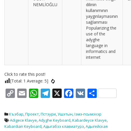
NEMLİOĞLU
dilinin
kullanımının
yaygınlaşmasının
sağlanması
Popularizing the
use of the
adyghe
language in
informatics and
internet
Click to rate this post!
[Total:
1
Average:
5
]
C
E
W
T
X
F
V
S
o
m
h
el
ac
K
h
p
ai
at
e
e
ar
Къэбар
,
Проект
,
Пстэури
,
Ушэтын
,
Ӏэмэ-псымэхэр
y
l
s
gr
b
e
Adıgece Klavye
,
Adyghe Keyboard
,
Kabardeyce Klavye
,
Kabardian Keyboard
,
Адыгабзэ клавиатурэ
,
Адыгейская
Li
A
a
o