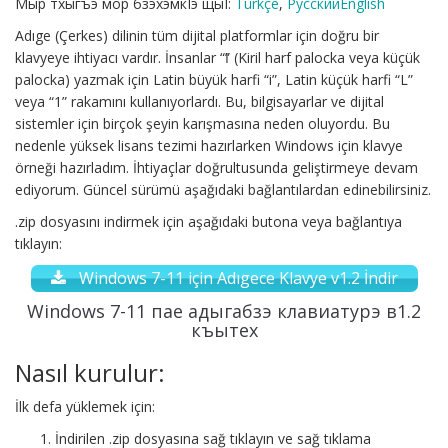
Мыр тхыгъэ мор бзэхэмкIэ щыI:
Türkçe
,
Русский
English
Adıge (Çerkes) dilinin tüm dijital platformlar için doğru bir
klavyeye ihtiyacı vardır. İnsanlar “ӏ” (Kiril harf palocka veya küçük
palocka) yazmak için Latin büyük harfi “i”, Latin küçük harfi “L”
veya “1” rakamını kullanıyorlardı. Bu, bilgisayarlar ve dijital
sistemler için birçok şeyin karışmasına neden oluyordu. Bu
nedenle yüksek lisans tezimi hazırlarken Windows için klavye
örneği hazırladım. İhtiyaçlar doğrultusunda geliştirmeye devam
ediyorum. Güncel sürümü aşağıdaki bağlantılardan edinebilirsiniz.
.zip dosyasını indirmek için aşağıdaki butona veya bağlantıya
tıklayın:
Windows 7-11 için Adıgece Klavye v1.2 İndir
Windows 7-11 пае адыгабзэ клавиатурэ в1.2
къытех
Nasıl kurulur:
İlk defa yüklemek için:
İndirilen .zip dosyasına sağ tıklayın ve sağ tıklama