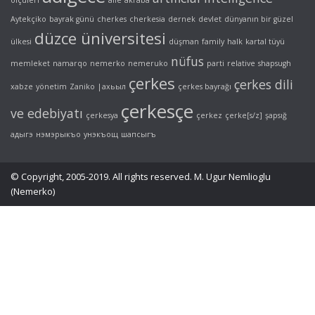
Aytekçiko
bayrak günü
cherkes
cherkesia
dernek
devlet
dünyanın bir güzel
düzce üniversitesi
ülkesi
düşman
family
halk
kartal tüyü
nüfus
memleket
namarqo
nemerko
nemeruko
parti
relative
shapsugh
çerkes
çerkes dili
xabze
yönetim
Zaniko
|ахьыл
çerkes bayrağı
çerkesçe
ve edebiyatı
çerkesya
çerkez
çerke[s/z]
şapsığ
адыгэ
нэмэрыкъо
унэкъощ
шапсыгъ
© Copyright, 2005-2019. All rights reserved. M. Ugur Nemlioglu
(Nemerko)