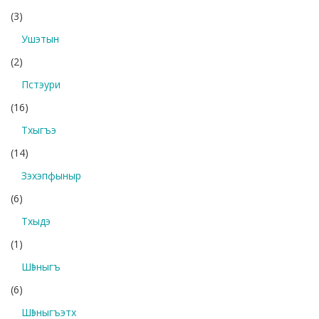
(3)
Ушэтын
(2)
Пстэури
(16)
Тхыгъэ
(14)
Зэхэпфыныр
(6)
Тхыдэ
(1)
Шӏэныгъ
(6)
Шӏэныгъэтх