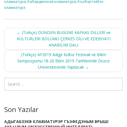
клавиатура
,
Кабардинская клавиатура
,
Къэбэртэябзэ
n
p
m
o
клавиатурэ
k
p
k
Post
←
(Türkçe) DÜNDEN BUGÜNE KAFKAS DİLLERİ ve
KÜLTÜRLERİ BÖLÜMÜ ÇERKES DİLİ VE EDEBİYATI
navigation
ANABİLİM DALI
(Türkçe) AF2019 Adıge Kültür Festivali ve Bilim
Sempozyumu 18-20 Ekim 2019 Tarihlerinde Düzce
Üniversitesinde Yapılacak
→
Son Yazılar
АДЫГАБЗЭКӀЭ КЛАВИАТУРЭР ГЪЭФЕДЭНЫМ ӀЭРЫШӀ
АКЪЫЛЫМ (ИСКУССТВЕННЫЙ ИНТЕЛЛЕКТ)