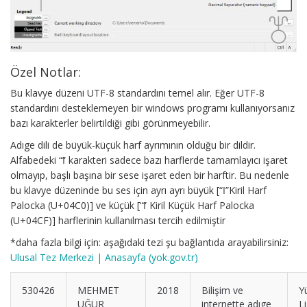
Özel Notlar:
Bu klavye düzeni UTF-8 standardını temel alır. Eğer UTF-8
standardını desteklemeyen bir windows programı kullanıyorsanız
bazı karakterler belirtildiği gibi görünmeyebilir.
Adıge dili de büyük-küçük harf ayrımının olduğu bir dildir.
Alfabedeki “ӏ” karakteri sadece bazı harflerde tamamlayıcı işaret
olmayıp, başlı başına bir sese işaret eden bir harftir. Bu nedenle
bu klavye düzeninde bu ses için ayrı ayrı büyük [“Ӏ”Kiril Harf
Palocka (U+04C0)] ve küçük [“ӏ” Kiril Küçük Harf Palocka
(U+04CF)] harflerinin kullanılması tercih edilmiştir
*daha fazla bilgi için: aşağıdaki tezi şu bağlantıda arayabilirsiniz:
Ulusal Tez Merkezi | Anasayfa (yok.gov.tr)
530426
MEHMET
2018
Bilişim ve
Y
UĞUR
internette adıge
L