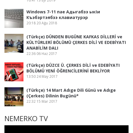
16:41
13 Eyl 2019
Windows 7-11 пае Адыгабзэ ыкӏи
Къэбэртэябзэ клавиатурэр
20:18
20 Ağu 2018
(Türkçe) DÜNDEN BUGÜNE KAFKAS DİLLERİ ve
KÜLTÜRLERİ BÖLÜMÜ ÇERKES DİLİ VE EDEBİYATI
ANABİLİM DALI
22:36
06 Haz 2017
(Türkçe) DÜZCE Ü. ÇERKES DİLİ ve EDEBİYATI
BÖLÜMÜ YENİ ÖĞRENCİLERİNİ BEKLİYOR
13:50
24 May 2017
(Türkçe) 14 Mart Adıge Dili Günü ve Adıge
(Çerkes) Dilinin Bugünü*
22:32
15 Mar 2017
NEMERKO TV