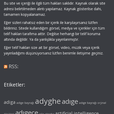
Bu site ve içeriği ile ilgili tüm hakları saklıdır. Kaynak olarak site
adresi belirtilmeden alıntı yapılamaz. Kaynak gösterilse dahi,
tamamen kopyalanamaz.
Eğer sizleri rahatsız eden bir içerik ile karşılaşırsanız lütfen
bildiriniz. Sitede kullandığım görsel, medya ve içerikler için tüm
telif hakları tarafıma aittir. Değilse herhangi bir telif koruma
altında değildir. Ya da yanlışlıkla yayınlanmıştır.
Eğer telif hakları size ait bir görsel, video, müzik veya içerik
yayınladığımı düşünüyorsanız lütfen benimle iletişime geçiniz.
RSS:
Etiketler:
adyghe
adıge
adiga
adige bayrağı
adıge bayrağı orjinal
adıgece
artificial intelligence
ölçüleri
aile
akraba