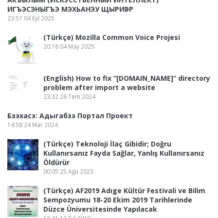
ИГЪЭСЭНЫГЪЭ МЭХЬАНЭУ ЩЫРИӀЭР
23:57
04 Eyl 2025
(Türkçe) Mozilla Common Voice Projesi
20:18
04 May 2025
(English) How to fix “[DOMAIN_NAME]” directory
problem after import a website
23:32
26 Tem 2024
Бзэхасэ: Адыгабзэ Портал Проект
14:58
24 Mar 2024
(Türkçe) Teknoloji İlaç Gibidir; Doğru
Kullanırsanız Fayda Sağlar, Yanlış Kullanırsanız
Öldürür
00:05
25 Ağu 2023
(Türkçe) AF2019 Adıge Kültür Festivali ve Bilim
Sempozyumu 18-20 Ekim 2019 Tarihlerinde
Düzce Üniversitesinde Yapılacak