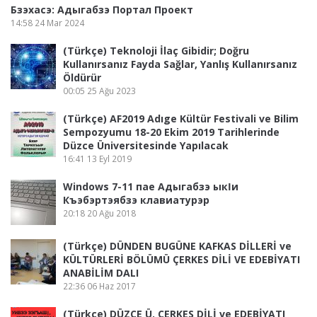
Бзэхасэ: Адыгабзэ Портал Проект
14:58
24 Mar 2024
(Türkçe) Teknoloji İlaç Gibidir; Doğru
Kullanırsanız Fayda Sağlar, Yanlış Kullanırsanız
Öldürür
00:05
25 Ağu 2023
(Türkçe) AF2019 Adıge Kültür Festivali ve Bilim
Sempozyumu 18-20 Ekim 2019 Tarihlerinde
Düzce Üniversitesinde Yapılacak
16:41
13 Eyl 2019
Windows 7-11 пае Адыгабзэ ыкӏи
Къэбэртэябзэ клавиатурэр
20:18
20 Ağu 2018
(Türkçe) DÜNDEN BUGÜNE KAFKAS DİLLERİ ve
KÜLTÜRLERİ BÖLÜMÜ ÇERKES DİLİ VE EDEBİYATI
ANABİLİM DALI
22:36
06 Haz 2017
(Türkçe) DÜZCE Ü. ÇERKES DİLİ ve EDEBİYATI