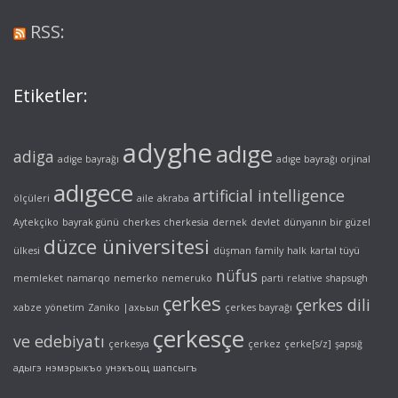
RSS:
Etiketler:
adyghe
adıge
adiga
adige bayrağı
adıge bayrağı orjinal
adıgece
artificial intelligence
ölçüleri
aile
akraba
Aytekçiko
bayrak günü
cherkes
cherkesia
dernek
devlet
dünyanın bir güzel
düzce üniversitesi
ülkesi
düşman
family
halk
kartal tüyü
nüfus
memleket
namarqo
nemerko
nemeruko
parti
relative
shapsugh
çerkes
çerkes dili
xabze
yönetim
Zaniko
|ахьыл
çerkes bayrağı
çerkesçe
ve edebiyatı
çerkesya
çerkez
çerke[s/z]
şapsığ
адыгэ
нэмэрыкъо
унэкъощ
шапсыгъ