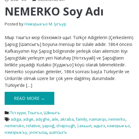
NEMERKO
NEMERKO Soy Adı
Soy
Adı
Posted by
Нэмэрыкъо М. Iугъур
Мыр тхыгъэ мор бзэхэмкIэ щыI: Türkçe Adıgelerin (Çerkeslerin)
Şapsıg [Шапсыгъ] boyuna mensup bir sülale adıdır. 1864 öncesi
Kafkasya’nın Kıyı Şapsıg bölgesinde yerleşik olan ailemizin Kıyı
Şapsıg’daki yerleşim yeri Natuhay [Нэтхъуай] ve Şapsığların
birlikte yaşadığı Kudako [Кудакъо] köyü olarak bilinmektedir.
Nemerko soyundan gelenler, 1864 sonrası başta Türkiye’de ve
Ürdün’de olmak üzere bir çok yere dağılmış durumdadır.
Türkiye’de […]
READ MORE →
Пстэури
,
Тхыгъэ
,
Шӏэныгъ
adiga
,
adıge
,
adyghe
,
aile
,
akraba
,
family
,
namarqo
,
nemerko
,
nemeruko
,
relative
,
şapsığ
,
shapsugh
,
|ахьыл
,
адыгэ
,
нэмэрыкъо
,
нэмэрыкъу
,
унэкъощ
,
шапсыгъ