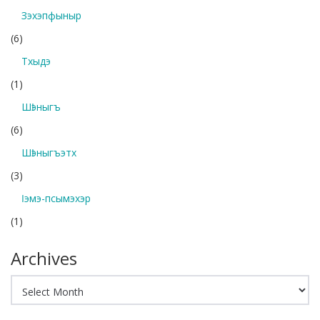
Зэхэпфыныр
(6)
Тхыдэ
(1)
Шӏэныгъ
(6)
Шӏэныгъэтх
(3)
Ӏэмэ-псымэхэр
(1)
Archives
Archives