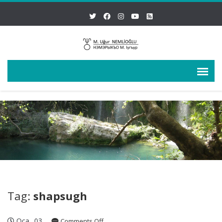
Tag:
shapsugh
Oca
03
on
Comments Off