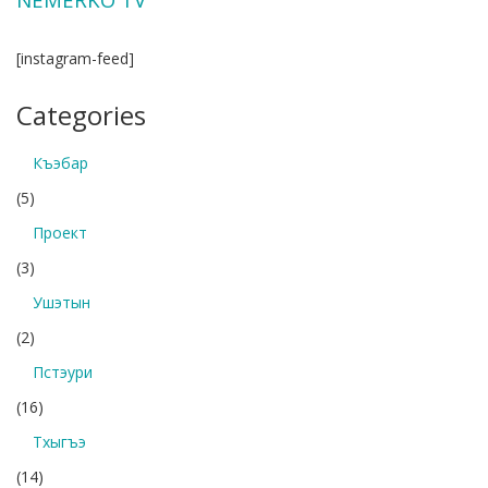
[instagram-feed]
Categories
Къэбар
(5)
Проект
(3)
Ушэтын
(2)
Пстэури
(16)
Тхыгъэ
(14)