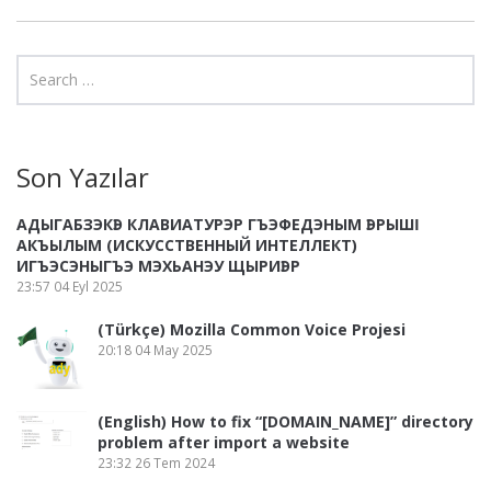
Son Yazılar
АДЫГАБЗЭКӀЭ КЛАВИАТУРЭР ГЪЭФЕДЭНЫМ ӀЭРЫШӀ
АКЪЫЛЫМ (ИСКУССТВЕННЫЙ ИНТЕЛЛЕКТ)
ИГЪЭСЭНЫГЪЭ МЭХЬАНЭУ ЩЫРИӀЭР
23:57
04 Eyl 2025
(Türkçe) Mozilla Common Voice Projesi
20:18
04 May 2025
(English) How to fix “[DOMAIN_NAME]” directory
problem after import a website
23:32
26 Tem 2024