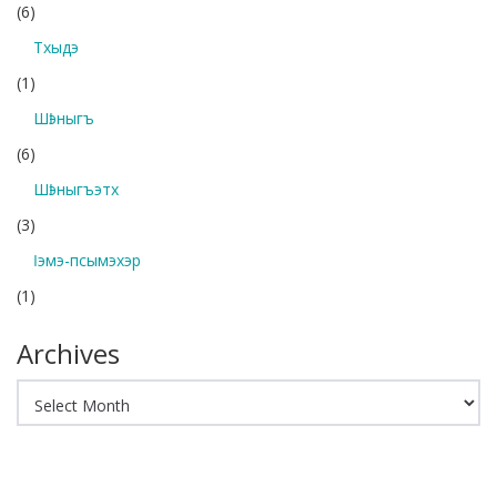
(6)
Тхыдэ
(1)
Шӏэныгъ
(6)
Шӏэныгъэтх
(3)
Ӏэмэ-псымэхэр
(1)
Archives
Archives