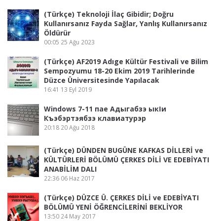
(Türkçe) Teknoloji İlaç Gibidir; Doğru
Kullanırsanız Fayda Sağlar, Yanlış Kullanırsanız
Öldürür
00:05
25 Ağu 2023
(Türkçe) AF2019 Adıge Kültür Festivali ve Bilim
Sempozyumu 18-20 Ekim 2019 Tarihlerinde
Düzce Üniversitesinde Yapılacak
16:41
13 Eyl 2019
Windows 7-11 пае Адыгабзэ ыкӏи
Къэбэртэябзэ клавиатурэр
20:18
20 Ağu 2018
(Türkçe) DÜNDEN BUGÜNE KAFKAS DİLLERİ ve
KÜLTÜRLERİ BÖLÜMÜ ÇERKES DİLİ VE EDEBİYATI
ANABİLİM DALI
22:36
06 Haz 2017
(Türkçe) DÜZCE Ü. ÇERKES DİLİ ve EDEBİYATI
BÖLÜMÜ YENİ ÖĞRENCİLERİNİ BEKLİYOR
13:50
24 May 2017