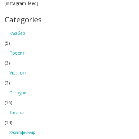
[instagram-feed]
Categories
Къэбар
(5)
Проект
(3)
Ушэтын
(2)
Пстэури
(16)
Тхыгъэ
(14)
Зэхэпфыныр