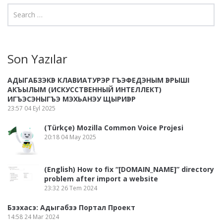
Son Yazılar
АДЫГАБЗЭКӀЭ КЛАВИАТУРЭР ГЪЭФЕДЭНЫМ ӀЭРЫШӀ
АКЪЫЛЫМ (ИСКУССТВЕННЫЙ ИНТЕЛЛЕКТ)
ИГЪЭСЭНЫГЪЭ МЭХЬАНЭУ ЩЫРИӀЭР
23:57
04 Eyl 2025
(Türkçe) Mozilla Common Voice Projesi
20:18
04 May 2025
(English) How to fix “[DOMAIN_NAME]” directory
problem after import a website
23:32
26 Tem 2024
Бзэхасэ: Адыгабзэ Портал Проект
14:58
24 Mar 2024