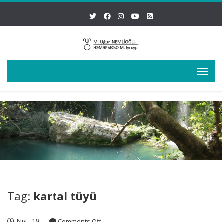
Tag:
kartal tüyü
Nis
18
on
Comments Off