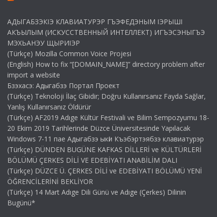
АДЫГАБЗЭКӀЭ КЛАВИАТУРЭР ГЪЭФЕДЭНЫМ ӀЭРЫШӀ
АКЪЫЛЫМ (ИСКУССТВЕННЫЙ ИНТЕЛЛЕКТ) ИГЪЭСЭНЫГЪЭ
МЭХЬАНЭУ ЩЫРИӀЭР
(Türkçe) Mozilla Common Voice Projesi
(English) How to fix “[DOMAIN_NAME]” directory problem after
import a website
Бзэхасэ: Адыгабзэ Портал Проект
(Türkçe) Teknoloji İlaç Gibidir; Doğru Kullanırsanız Fayda Sağlar,
Yanlış Kullanırsanız Öldürür
(Türkçe) AF2019 Adıge Kültür Festivali ve Bilim Sempozyumu 18-
20 Ekim 2019 Tarihlerinde Düzce Üniversitesinde Yapılacak
Windows 7-11 пае Адыгабзэ ыкӏи Къэбэртэябзэ клавиатурэр
(Türkçe) DÜNDEN BUGÜNE KAFKAS DİLLERİ ve KÜLTÜRLERİ
BÖLÜMÜ ÇERKES DİLİ VE EDEBİYATI ANABİLİM DALI
(Türkçe) DÜZCE Ü. ÇERKES DİLİ ve EDEBİYATI BÖLÜMÜ YENİ
ÖĞRENCİLERİNİ BEKLİYOR
(Türkçe) 14 Mart Adıge Dili Günü ve Adıge (Çerkes) Dilinin
Bugünü*