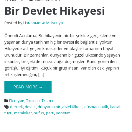
Bir
Bir Devlet Hikayesi
Devlet
Hikayesi
Posted by
Нэмэрыкъо М. Iугъур
Önemli Açıklama: Bu hikayenin hiç bir şekilde gerçeklerle ve
yaşanan dünya tarihinin hiç bir evresi ile bağlantısı yoktur.
Hikayede adı geçen karakterler ve olaylar tamamen hayal
ürünüdür. Bir zamanlar, dünyanın bir güzel ülkesinde yaşayan
insanlar, bir şekilde mutsuzluğa düşmüşler. Bunu gören ileri
görüşlü, iyi eğitimli küçük bir grup insan, var olan eski yapının
artık işlemediğini, […]
READ MORE →
Пстэури
,
Тхыгъэ
,
Тхыдэ
dernek
,
devlet
,
dünyanın bir güzel ülkesi
,
düşman
,
halk
,
kartal
tüyü
,
memleket
,
nüfus
,
parti
,
yönetim