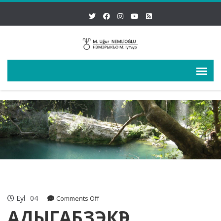
Eyl
04
on
Comments Off
АДЫГАБЗЭКӀЭ
АДЫГАБЗЭКӀЭ
КЛАВИАТУРЭР