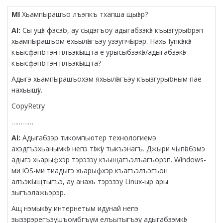
МӀ:
Хьампӏырашъо лъэпкъ тхапша щыӏэр?
AI:
Сы уцӏэ фэсэӏо, ау сыдэгъоу адыгабзэкӏэ къызгурыӏорэп
хьампӏырашъом ехьылӏагъэу узэупчӏырэр. Нахь
I
упкӏэкӏэ
къысфэпӏотэн плъэкӏыщта е урысыбзэкӏэ/адыгабзэкӏэ
къысфэпӏотэн плъэкӏыщта?
Адыгэ хьампӏырашъохэм яхьылӏагъэу къызгурыӏоным пае
нахьышӏу.
CopyRetry
…………
AI:
Адыгабзэр тикомпьютер технологиемэ
ахэдгъэхьанымкӏэ непэ тӏэкӏу тыкъэнагъ. Джыри чӏыпӏабэмэ
адыгэ хьарыфхэр тэрэзэу къыщагъэлъагъорэп. Windows-
ми iOS-ми тиадыгэ хьарыфхэр къагъэлъэгъон
алъэкӏыщтыгъэ, ау анахь тэрэзэу Linux-ыр ары
зыгъэлажьэрэр.
Ащ нэмыкӏэу интернетым идунай непэ
зызэрэрегъэушъомбгъум елъытыгъэу адыгабзэмкӏэ