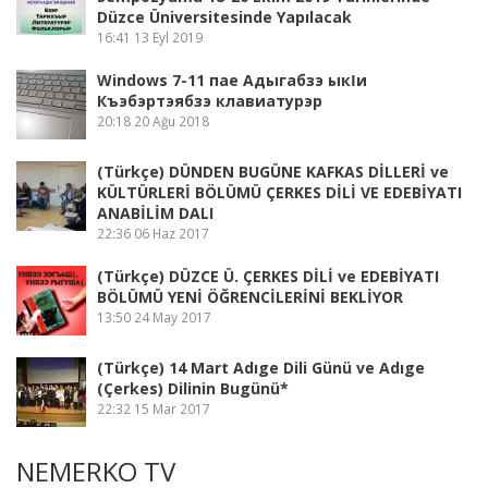
Düzce Üniversitesinde Yapılacak
16:41
13 Eyl 2019
Windows 7-11 пае Адыгабзэ ыкӏи
Къэбэртэябзэ клавиатурэр
20:18
20 Ağu 2018
(Türkçe) DÜNDEN BUGÜNE KAFKAS DİLLERİ ve
KÜLTÜRLERİ BÖLÜMÜ ÇERKES DİLİ VE EDEBİYATI
ANABİLİM DALI
22:36
06 Haz 2017
(Türkçe) DÜZCE Ü. ÇERKES DİLİ ve EDEBİYATI
BÖLÜMÜ YENİ ÖĞRENCİLERİNİ BEKLİYOR
13:50
24 May 2017
(Türkçe) 14 Mart Adıge Dili Günü ve Adıge
(Çerkes) Dilinin Bugünü*
22:32
15 Mar 2017
NEMERKO TV