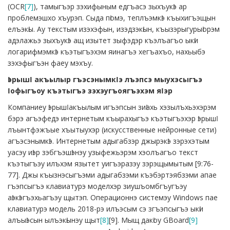
(OCR
[7]
), тамыгъэр зэхифыным едгъасэ зыхъукӏэ ар
проблемэшхо хъурэп. Сыда пӏомэ, теплъэмкӏэ къыхигъэщын
елъэкӏы. Ау текстым изэхэфын, изэдзэкӏын, къызэрыгурыӏорэм
адэлажьэ зыхъукӏэ ащ изытет зыфэдэр къэлъагъо ыкӏи
логарифмэмкӏэ къэтыгъэхэм яинагъэ хегъахъо, нахьыбэ
зэхэфыгъэн фаеу мэхъу.
Ӏэрышӏ акъылыр гъэсэнымкӏэ лъэпсэ мыухэсыгъэ
ӏофыгъоу къэтыгъэ зэхэугъоягъэхэм яӏэр
Компаниеу ӏэрышӏ акъылым игъэпсын зиӏахь хэзылъхьэхэрэм
бэрэ агъэфедэ интернетым къырахыгъэ къэтыгъэхэр ӏэрышӏ
лъынтфэжъые хъытыухэр (искусственные нейронные сети)
агъэсэнымкӏэ. Интернетым адыгабзэр джырэкӏэ зэрэхэтым
уасэу иӏэр зэбгъэшӏэнэу узыфежьэрэм хэолъагъо текст
къэтыгъэу илъхэм язытет уигъэразэу зэрэщымытым [9:76-
77]. Джы къызнэсыгъэми адыгабзэми къэбэртэябзэми апае
гъэпсыгъэ клавиатурэ моделхэр зиушъомбгъугъэу
аӏэкӏэгъэхьагъэу щытэп. Операционнэ системэу Windows пае
клавиатурэ модель 2018-рэ илъэсым сэ згъэпсыгъэ ыкӏи
алъыӏэсын ылъэкӏынэу щыт
[8]
[9]. Мыщ дакӏоу GBoard
[9]