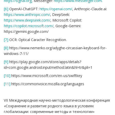
https://signal.org
, Messenger:
https://www.messenger.com
.
[6]
OpenAI-ChatGPT:
https://openai.com/
, Anthropic-Claude.ai:
https://www.anthropic.com/
, DeepSeek:
https://www.deepseek.com/
, Microsoft Copilot:
https://copilot.microsoft.com/
, Google-Gemini:
https://gemini.google.com/
[7]
OCR: Optical Caracter Recognition.
[8]
https://www.nemerko.org/adyghe-circassian-keyboard-for-
windows-7-11/
[9]
https://play.google.com/store/apps/details?
id=com.google.android.inputmethod.latin&hl=tr&pli=1
[10]
https://www.microsoft.com/en-us/swiftkey
[11]
https://commonvoice.mozilla.org/languages
VII Международная научно-методологическая конференция
«Сохранение и развитие родного языка в условиях
глобализации: современные методы и технологии»