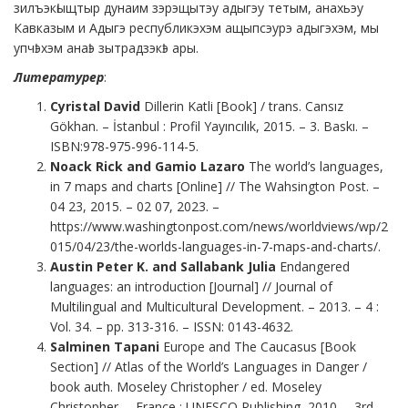
зилъэкӏыщтыр дунаим зэрэщытэу адыгэу тетым, анахьэу
Кавказым и Адыгэ республикэхэм ащыпсэурэ адыгэхэм, мы
упчӏэхэм анаӏэ зытрадзэкӏэ ары.
Литературер
:
Cyristal David
Dillerin Katli [Book] / trans. Cansız
Gökhan. – İstanbul : Profil Yayıncılık, 2015. – 3. Baskı. –
ISBN:978-975-996-114-5.
Noack Rick and Gamio Lazaro
The world’s languages,
in 7 maps and charts [Online] // The Wahsington Post. –
04 23, 2015. – 02 07, 2023. –
https://www.washingtonpost.com/news/worldviews/wp/2
015/04/23/the-worlds-languages-in-7-maps-and-charts/.
Austin Peter K. and Sallabank Julia
Endangered
languages: an introduction [Journal] // Journal of
Multilingual and Multicultural Development. – 2013. – 4 :
Vol. 34. – pp. 313-316. – ISSN: 0143-4632.
Salminen Tapani
Europe and The Caucasus [Book
Section] // Atlas of the World’s Languages in Danger /
book auth. Moseley Christopher / ed. Moseley
Christopher. – France : UNESCO Publishing, 2010. – 3rd