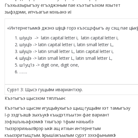
Гъэхьазырыгъэу егъэджэным пае къэтыгъэхэм язытет
зыфэдэми, ипчъагъи мэхьанэ иӏ.
«Интернетымкӏэ джэнэ шӏуцӏэ горэ къэсщэфыгъ ау сэщ пае цӏыкӏ
шIуцIэ -> latin capital letter i, latin capital letter i,
шIуцlэ -> latin capital letter i, latin small letter L,
шlуцIэ -> latin small letter L, latin capital letter i,
шlуцlэ -> latin small letter L, latin small letter L,
ш1уц1э -> digit one, digit one,
…….
Сурэт 3: Щысэ гущыӏэм ивариантхэр.
Къэтыгъэ щысэхэм тяплъын:
Къэтыгъэ щысэм игущыӏэухыгъэ щыщ гущыӏэм хэт тамыгъэу
Ӏ-р зэдгъашӏэ зыхъукӏэ къыдэтлъытэн фае вариант
зэфэшъхьафхэмкӏэ тхыгъэр тфым нахьыбэ
тызэрэрихьылӏэрэр ыкӏи ащ итхын интернетым
къызэритыщтым. ӏэрышӏ акъылым сурэт зэхэфынымкӏэ