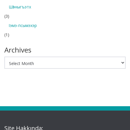
Шӏэныгъэтх
(3)
Ӏэмэ-псымэхэр
(1)
Archives
Archives
Site Hakkında: