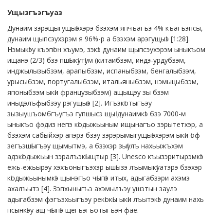
Ущызгъэгъуаз
Дунаим зэрэщыгущыӏэхэрэ бзэхэм япчъагъэ 4% къагъэпсы,
дунаим щыпсэухэрэм я 96%-р а бзэхэм арэгущыӏэ [1:28].
Нэмыкӏэу къэпӏон хъумэ, зэкӏэ дунаим щыпсэухэрэм ыныкъом
ищанэ (2/3) бзэ пшӏыкӏутӏум (китаибзэм, индэ-урдубзэм,
инджылызыбзэм, арапыбзэм, испаныбзэм, бенгалыбзэм,
урысыбзэм, португалыбзэм, итальяныбзэм, нэмыцыбзэм,
японыбзэм ыкӏи французыбзэм) ащыщэу зы бзэм
иныдэлъфыбзэу рэгущыӏэ [2]. Игъэкӏотыгъэу
зызыушъомбгъугъэ гупшысэ щыӏ дунаимкӏэ бзэ 7000-м
ыныкъо фэдиз непэ кӏодыжьыным ищынагъо зэрытетхэр, а
бзэхэм сабыйхэр апэрэ бзэу зэрэрымыгущыӏэхэрэм ыкӏи ӏоф
зегъэшӏыгъэу щымытмэ, а бзэхэр зыӏулъ нахьыжъхэм
адэкӏодыжьын зэралъэкӏыщтыр [3]. Unesco къызэритырэмкӏэ
ежь-ежьырэу хэхъоныгъэхэр ышӏызэ лъымыкӏуатэрэ бзэхэр
кӏодыжьынымкӏэ щынэгъо чӏыпӏэ итых, адыгабзэри ахэмэ
ахалъытэ [4]. Зэпхыныгъэ ахэмылъэу ушэтын заулэ
адыгабзэм фэгъэхьыгъэу рекӏокӏы ыкӏи лъытэкӏэ дунаим нахь
псынкӏэу ащ чӏыпӏэ щегъэгъотыгъэн фае.