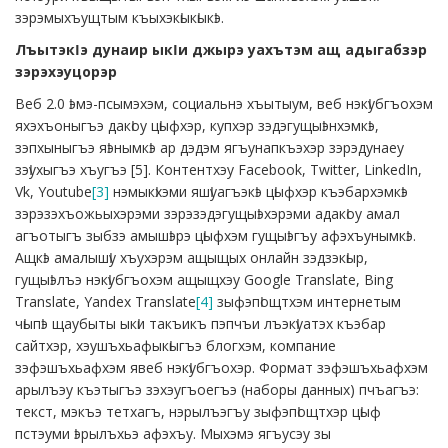
зэрэмыхъущтым къыхэкӏыкӏыкӏэ.
Лъытэкӏэ дунаир ыкӏи джырэ уахътэм ащ адыгабзэр
зэрэхэуцорэр
Веб 2.0 ӏэмэ-псымэхэм, социальнэ хъытыум, веб нэкӏубгъохэм
яхэхъоныгъэ дакӏоу цӏыфхэр, купхэр зэдэгущыӏэнхэмкӏэ,
зэпхыныгъэ яӏэнымкӏэ ар дэдэм ягъунапкъэхэр зэрэдунаеу
зэӏухыгъэ хъугъэ [5]. Контентхэу Facebook, Twitter, LinkedIn,
Vk, Youtube
[3]
нэмыкӏхэми яшӏуагъэкӏэ цӏыфхэр къэбархэмкӏэ
зэрэзэхъожьыхэрэми зэрэзэдэгущыӏэхэрэми адакӏоу амал
агъотыгъ зыбзэ амышӏэрэ цӏыфхэм гущыӏэгъу афэхъунымкӏэ.
Ащкӏэ амалышӏу хъухэрэм ащыщых онлайн зэдзэкӏыр,
гущыӏэлъэ нэкӏубгъохэм ащыщхэу Google Translate, Bing
Translate, Yandex Translate
[4]
зыфэпӏощтхэм интернетым
чӏыпӏэ щаубыты ыкӏи такъикъ пэпчъи лъэкӏуатэх къэбар
сайтхэр, хэушъхьафыкӏыгъэ блогхэм, компание
зэфэшъхьафхэм явеб нэкӏубгъохэр. Формат зэфэшъхьафхэм
арылъэу къэтыгъэ зэхэугъоегъэ (наборы данных) пчъагъэ:
текст, мэкъэ тетхагъ, нэрылъэгъу зыфэпӏощтхэр цӏыф
пстэуми ӏэрылъхьэ афэхъу. Мыхэмэ ягъусэу зы