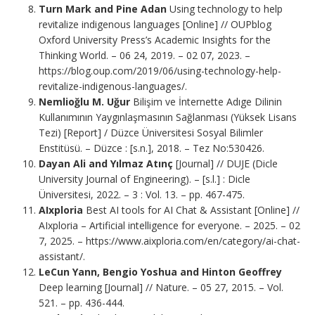
Turn Mark and Pine Adan
Using technology to help
revitalize indigenous languages [Online] // OUPblog
Oxford University Press’s Academic Insights for the
Thinking World. – 06 24, 2019. – 02 07, 2023. –
https://blog.oup.com/2019/06/using-technology-help-
revitalize-indigenous-languages/.
Nemlioğlu M. Uğur
Bilişim ve İnternette Adıge Dilinin
Kullanımının Yaygınlaşmasının Sağlanması (Yüksek Lisans
Tezi) [Report] / Düzce Üniversitesi Sosyal Bilimler
Enstitüsü. – Düzce : [s.n.], 2018. – Tez No:530426.
Dayan Ali and Yılmaz Atınç
[Journal] // DUJE (Dicle
University Journal of Engineering). – [s.l.] : Dicle
Üniversitesi, 2022. – 3 : Vol. 13. – pp. 467-475.
AIxploria
Best AI tools for AI Chat & Assistant [Online] //
AIxploria – Artificial intelligence for everyone. – 2025. – 02
7, 2025. – https://www.aixploria.com/en/category/ai-chat-
assistant/.
LeCun Yann, Bengio Yoshua and Hinton Geoffrey
Deep learning [Journal] // Nature. – 05 27, 2015. – Vol.
521. – pp. 436-444.