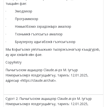
тыщыӏэн фае:
· Эмодзихэр
· Программэхэр
· Нэмыкӏ бзэмэ зэрадзэкӏырэ амалхэр
· Тхэнымкӏэ гъэпсыгъэ амалхэр
· Браузерхэу адыгабзэкӏэ гъэпсыгъэхэр
Мы
І
офыгъомэ уяплъыжьмэ тызэрэкъэнагъэр къыдгурэӏо,
ау ари хэкӏыпӏэ иӏэн фае.
CopyRetry
Пычыгъохэм ащыщхэр Claude.ai-рэ М. Ӏугъур
Нэмэрыкъомрэ язэдэгущыӏэгъу, тарихъ: 12.01.2025,
адресыр «https://claude.ai/chat».
Сурэт 2: Пычыгъохэм ащыщхэр Claude.ai-рэ М. Ӏугъур
Нэмэрыкъомрэ язэдэгущыӏэгъу, тарихъ: 12.01.2025,