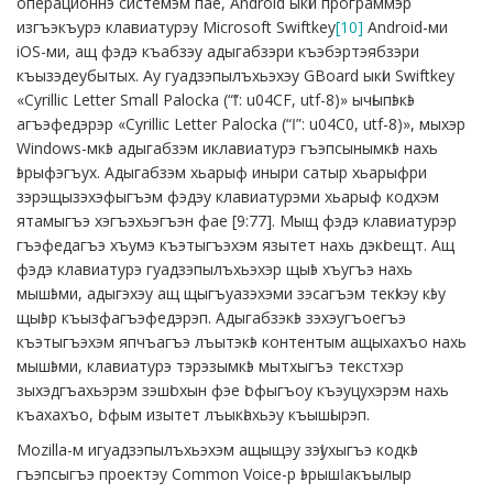
операционнэ системэм пае, Android ыкӏи программэр
изгъэкъурэ клавиатурэу Microsoft Swiftkey
[10]
Android-ми
iOS-ми, ащ фэдэ къабзэу адыгабзэри къэбэртэябзэри
къызэдеубытых. Ау гуадзэпылъхьэхэу GBoard ыкӏи Swiftkey
«Cyrillic Letter Small Palocka (“ӏ”: u04CF, utf-8)» ычӏыпӏэкӏэ
агъэфедэрэр «Cyrillic Letter Palocka (“Ӏ”: u04C0, utf-8)», мыхэр
Windows-мкӏэ адыгабзэм иклавиатурэ гъэпсынымкӏэ нахь
ӏэрыфэгъух. Адыгабзэм хьарыф иныри сатыр хьарыфри
зэрэщызэхэфыгъэм фэдэу клавиатурэми хьарыф кодхэм
ятамыгъэ хэгъэхьэгъэн фае [9:77]. Мыщ фэдэ клавиатурэр
гъэфедагъэ хъумэ къэтыгъэхэм язытет нахь дэкӏоещт. Ащ
фэдэ клавиатурэ гуадзэпылъхьэхэр щыӏэ хъугъэ нахь
мышӏэми, адыгэхэу ащ щыгъуазэхэми зэсагъэм текӏхэу кӏэу
щыӏэр къызфагъэфедэрэп. Адыгабзэкӏэ зэхэугъоегъэ
къэтыгъэхэм япчъагъэ лъытэкӏэ контентым ащыхахъо нахь
мышӏэми, клавиатурэ тэрэзымкӏэ мытхыгъэ текстхэр
зыхэдгъахьэрэм зэшӏохын фэе ӏофыгъоу къэуцухэрэм нахь
къахахъо, ӏофым изытет лъыкӏахьэу къышӏырэп.
Mozilla-м игуадзэпылъхьэхэм ащыщэу зэӏухыгъэ кодкӏэ
гъэпсыгъэ проектэу Common Voice-р ӏэрышӏ акъылыр