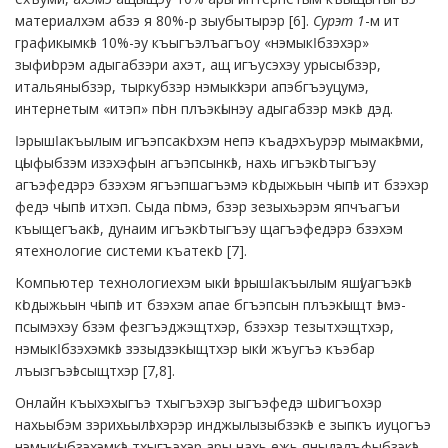
материалхэм абзэ я 80%-р зыубытырэр [6].
Сурэт 1
-м ит
графикымкӏэ 10%-эу къыгъэлъагъоу «нэмыкӏ бзэхэр»
зыфиӏорэм адыгабзэри ахэт, ащ игъусэхэу урысыбзэр,
итальяныбзэр, тыркубзэр нэмыкӏхэри апэбгъэуцумэ,
интернетым «итэп» пӏон плъэкӏынэу адыгабзэр мэкӏэ дэд.
Ӏэрышӏ акъылым игъэпсакӏохэм непэ къадэхъурэр мымакӏэми,
цӏыфыбзэм изэхэфын агъэпсынкӏэ, нахь игъэкӏотыгъэу
агъэфедэрэ бзэхэм ягъэпшагъэмэ кӏодыжьын чӏыпӏэ ит бзэхэр
федэ чӏыпӏэ итхэп. Сыда пӏомэ, бзэр зезыхьэрэм япчъагъи
къыщегъакӏэ, дунаим игъэкӏотыгъэу щагъэфедэрэ бзэхэм
ятехнологие системи къатекӏо [7].
Компьютер технологиехэм ыкӏи ӏэрышӏ акъылым яшӏуагъэкӏэ
кӏодыжьын чӏыпӏэ ит бзэхэм апае бгъэпсын плъэкӏыщт ӏэмэ-
псымэхэу бзэм фезгъэджэщтхэр, бзэхэр тезытхэщтхэр,
нэмыкӏ бзэхэмкӏэ зэзыдзэкӏыщтхэр ыкӏи жъугъэ къэбар
лъызгъэӏэсыщтхэр [7,8].
Онлайн къыхэхыгъэ тхыгъэхэр зыгъэфедэ шӏоигъохэр
нахьыбэм зэрихьылӏэхэрэр инджылызыбзэкӏэ е зыпкъ иуцогъэ
нэмыкӏыбзэхэмкӏэ тхыгъэхэр ары нахь ежь яныдэлъфыбзэкӏэ