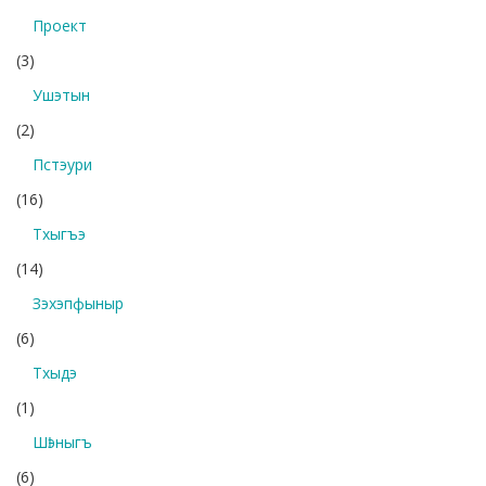
Проект
(3)
Ушэтын
(2)
Пстэури
(16)
Тхыгъэ
(14)
Зэхэпфыныр
(6)
Тхыдэ
(1)
Шӏэныгъ
(6)