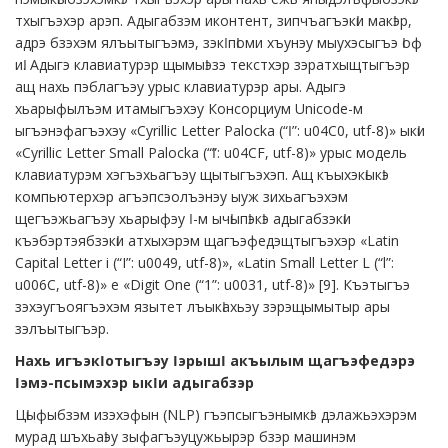
тхыгъэхэр арэп. Адыгабзэм иконтент, зипчъагъэкӏи макӏэр,
адрэ бзэхэм ялъытыгъэмэ, зэкӏ пӏоми хъунэу мыухэсыгъэ ӏоф
иӏ. Адыгэ клавиатурэр щымыӏэзэ текстхэр зэратхыщтыгъэр
ащ нахь пэблагъэу урыс клавиатурэр ары. Адыгэ
хьарыфылъэм итамыгъэхэу Консорциум Unicode-м
ыгъэнэфагъэхэу «Cyrillic Letter Palocka (“Ӏ”: u04C0, utf-8)» ыкӏи
«Cyrillic Letter Small Palocka (“ӏ”: u04CF, utf-8)» урыс модель
клавиатурэм хэгъэхьагъэу щытыгъэхэп. Ащ къыхэкӏыкӏэ
компьютерхэр агъэпсэолъэнэу ыуж зихьагъэхэм
щегъэжьагъэу хьарыфэу Ӏ-м ычӏыпӏэкӏэ адыгабзэкӏи
къэбэртэябзэкӏи атхыхэрэм щагъэфедэщтыгъэхэр «Latin
Capital Letter i (“I”: u0049, utf-8)», «Latin Small Letter L (“l”:
u006C, utf-8)» е «Digit One (“1”: u0031, utf-8)» [9]. Къэтыгъэ
зэхэугъоягъэхэм язытет лъыкӏахьэу зэрэщымытыр ары
зэлъытыгъэр.
Нахь игъэкӏотыгъэу ӏэрышӏ акъылым щагъэфедэрэ
ӏэмэ-псымэхэр ыкӏи адыгабзэр
Цӏыфыбзэм изэхэфын (NLP) гъэпсыгъэнымкӏэ дэлажьэхэрэм
мурад шъхьаӏэу зыфагъэуцужьырэр бзэр машинэм