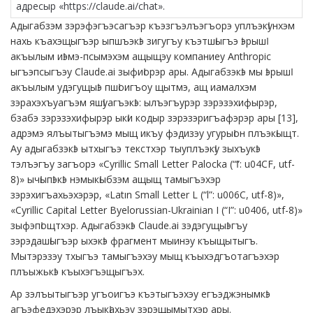
адресыр «https://claude.ai/chat».
Адыгабзэм зэрэфэгъэсагъэр къэзгъэлъэгъорэ уплъэкӏунхэм
нахь къахэщыгъэр ыпшъэкӏэ зигугъу къэтшӏыгъэ ӏэрышӏ
акъылым иӏэмэ-псымэхэм ащыщэу компаниеу Anthropic
ыгъэпсыгъэу Claude.ai зыфиӏорэр ары. Адыгабзэкӏэ мы ӏэрышӏ
акъылым удэгущыӏэ пшӏоигъоу щытмэ, ащ иамалхэм
зэрахэхъуагъэм яшӏуагъэкӏэ: ылъэгъурэр зэрэзэхифырэр,
бзабэ зэрэзэхифырэр ыкӏи кодыр зэрэзэригъафэрэр ары [13],
адрэмэ ялъытыгъэмэ мыщ икъу фэдизэу угурыӏон плъэкӏыщт.
Ау адыгабзэкӏэ ытхыгъэ текстхэр тыуплъэкӏу зыхъукӏэ
тэлъэгъу загъорэ «Cyrillic Small Letter Palocka (“ӏ”: u04CF, utf-
8)» ычӏыпӏэкӏэ нэмыкӏыбзэм ащыщ тамыгъэхэр
зэрэхигъахьэхэрэр, «Latın Small Letter L (“l”: u006C, utf-8)»,
«Cyrillic Capital Letter Byelorussian-Ukrainian I (“І”: u0406, utf-8)»
зыфэпӏощтхэр. Адыгабзэкӏэ Claude.ai зэдэгущыӏэгъу
зэрэдашӏыгъэр ыхэкӏэ фрагмент мыинэу къыщытыгъ.
Мытэрэзэу тхыгъэ тамыгъэхэу мыщ къыхэдгъотагъэхэр
плъыжькӏэ къыхэгъэщыгъэх.
Ар зэлъытыгъэр угъоигъэ къэтыгъэхэу егъэджэнымкӏэ
агъэфедэхэрэр лъыкӏахьэу зэрэщымытхэр ары.