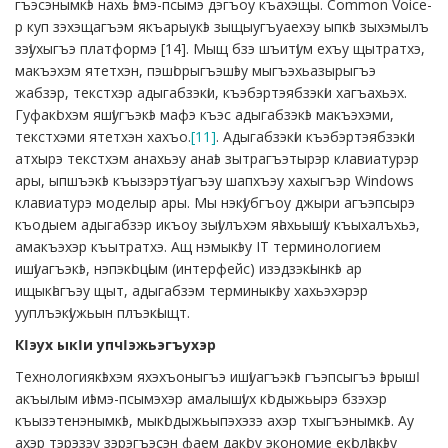
гъэсэнымкӏэ нахь ӏэмэ-псымэ дэгъоу къахэщы. Common Voice-
р куп зэхэщагъэм якъарыукӏэ зыщыугъуаехэу ыпкӏэ зыхэмылъ
зэӏухыгъэ платформэ [14]. Мыщ бзэ шъитӏум ехъу щытратхэ,
макъэхэм ятетхэн, пэшӏорыгъэшӏэу мыгъэхьазырыгъэ
жабзэр, текстхэр адыгабзэкӏи, къэбэртэябзэкӏи хагъахьэх.
Гуфакӏохэм яшӏугъэкӏэ мафэ къэс адыгабзэкӏэ макъэхэми,
текстхэми ятетхэн хахъо.
[11]
. Адыгабзэкӏи къэбэртэябзэкӏи
атхырэ текстхэм анахьэу анаӏэ зытрагъэтырэр клавиатурэр
ары, ыпшъэкӏэ къызэрэтӏуагъэу шапхъэу хахыгъэр Windows
клавиатурэ моделыр ары. Мы нэкӏубгъоу джыри агъэпсырэ
къодыем адыгабзэр икъоу зыӏулъхэм яӏахьышӏу къыхалъхьэ,
амакъэхэр къытратхэ. Ащ нэмыкӏэу IT терминологием
ишӏуагъэкӏэ, нэпэкӏоцӏым (интерфейс) изэдзэкӏынкӏэ ар
ищыкӏагъэу щыт, адыгабзэм терминыкӏэу хахьэхэрэр
ууплъэкӏужьын плъэкӏыщт.
Кӏэух ыкӏи упчӏэжьэгъухэр
Технологиякӏэхэм яхэхъоныгъэ ишӏуагъэкӏэ гъэпсыгъэ ӏэрышӏ
акъылым иӏэмэ-псымэхэр амалышӏух кӏодыжьырэ бзэхэр
къызэтенэнымкӏэ, мыкӏодыжьыпэхэзэ ахэр тхыгъэнымкӏэ. Ау
ахэр тэрэзэу зэрэгъэсэн фаем дакӏоу экономие екӏолӏакӏэу