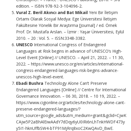
edition. – ISBN 978-92-3-104096-2.
Vural Z. Beril Akıncı and Bat Mikail
Yeni Bir İletişim
Ortamı Olarak Sosyal Medya: Ege Üniversitesi İletişim
Fakültesine Yönelik Bir Araştırma [Journal] / ed. Örnek
Prof. Dr. Mustafa Arslan. – İzmir : Yaşar Üniversitesi, Eylül
2010. – 20 : Vol. 5. – ISSN:3348‐3382.
UNESCO
International Congress of Endangered
Languages at Risk begins in advance of UNESCO’s High-
Level Event [Online] // UNESCO. – April 21, 2022. – 11 30,
2022. – https://www.unesco.org/en/articles/international-
congress-endangered-languages-risk-begins-advance-
unescos-high-level-event.
Ebadi Bushra
Technology Alone Can’t Preserve
Endangered Languages [Online] // Centre for International
Governance Innovation. – 06 30, 2018. – 10 19, 2022. –
https://www.cigionline.org/articles/technology-alone-cant-
preserve-endangered-languages/?
utm_source=google_ads&utm_medium=grant&gclid=CjwK
CAjw5P2aBhAlEiwAAdY7dDqy6yU0IRi6nLhTnkHWDF473y
y5I1-hknUffbSW4-bTF91MjRrq8xoC2KwQAvD_BwE.