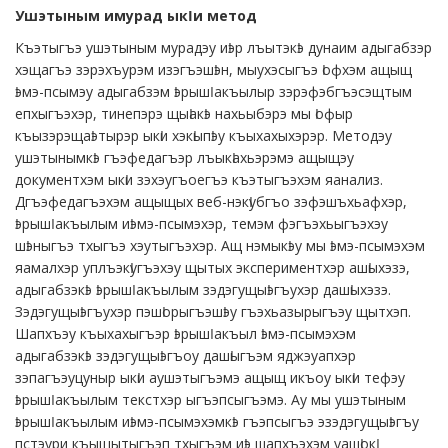
Ушэтыным имурад ыкӏи метод
Къэтыгъэ ушэтыным мурадэу иӏэр лъытэкӏэ дунаим адыгабзэр
хэщагъэ зэрэхъурэм изэгъэшӏэн, мыухэсыгъэ ӏофхэм ащыщ
ӏэмэ-псымэу адыгабзэм ӏэрышӏ акъылыр зэрэфэбгъэсэщтым
епхыгъэхэр, тинепэрэ щыӏакӏэ нахьыбэрэ мы ӏофыр
къызэрэщаӏэтырэр ыкӏи хэкӏыпӏэу къыхахыхэрэр. Методэу
ушэтынымкӏэ гъэфедагъэр лъыкӏахьэрэмэ ащыщэу
документхэм ыкӏи зэхэугъоегъэ къэтыгъэхэм яанализ.
Дгъэфедагъэхэм ащыщых веб-нэкӏубгъо зэфэшъхьафхэр,
ӏэрышӏ акъылым иӏэмэ-псымэхэр, темэм фэгъэхьыгъэхэу
шӏэныгъэ тхыгъэ хэутыгъэхэр. Ащ нэмыкӏэу мы ӏэмэ-псымэхэм
яамалхэр уплъэкӏугъэхэу щытых экспериментхэр ашӏыхэзэ,
адыгабзэкӏэ ӏэрышӏ акъылым зэдэгущыӏэгъухэр дашӏыхэзэ.
Зэдэгущыӏэгъухэр пэшӏорыгъэшӏэу гъэхьазырыгъэу щытхэп.
Шапхъэу къыхахыгъэр ӏэрышӏ акъыл ӏэмэ-псымэхэм
адыгабзэкӏэ зэдэгущыӏэгъоу дашӏыгъэм яджэуапхэр
зэпагъэуцуныр ыкӏи аушэтыгъэмэ ащыщ икъоу ыкӏи тефэу
ӏэрышӏ акъылым текстхэр ыгъэпсыгъэмэ. Ау мы ушэтыным
ӏэрышӏ акъылым иӏэмэ-псымэхэмкӏэ гъэпсыгъэ эзэдэгущыӏэгъу
пстэури къыщытыгъэп тхыгъэм иӏэ шапхъэхэм уашӏокӏ