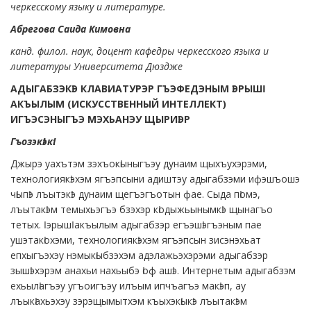
черкесскому языку и литературе.
Абрегова Саида Кимовна
канд. филол. наук, доцент кафедры черкесского языка и
литературы Университета Дюздже
АДЫГАБЗЭКӀЭ КЛАВИАТУРЭР ГЪЭФЕДЭНЫМ ӀЭРЫШӀ
АКЪЫЛЫМ (ИСКУССТВЕННЫЙ ИНТЕЛЛЕКТ)
ИГЪЭСЭНЫГЪЭ МЭХЬАНЭУ ЩЫРИӀЭР
Гъозэкӏэкӏ
:
Джырэ уахътэм зэхъокӏыныгъэу дунаим щыхъухэрэми,
технологиякӏэхэм ягъэпсыни адиштэу адыгабзэми ифэшъошэ
чӏыпӏэ лъытэкӏэ дунаим щегъэгъотын фае. Сыда пӏомэ,
лъытакӏэм темыхьэгъэ бзэхэр кӏодыжьынымкӏэ щынагъо
тетых. Ӏэрышӏ акъылым адыгабзэр егъэшӏэгъэным пае
ушэтакӏохэми, технологиякӏэхэм ягъэпсын зисэнэхьат
епхыгъэхэу нэмыкӏыбзэхэм адэлажьэхэрэми адыгабзэр
зышӏэхэрэм анахьи нахьыбэ ӏоф ашӏэ. Интернетым адыгабзэм
ехьылӏагъэу угъоигъэу илъым ипчъагъэ макӏэп, ау
лъыкӏахьэхэу зэрэщымытхэм къыхэкӏыкӏэ лъытакӏэм