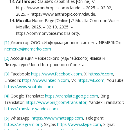
Anthropic
Claude’s capabilities [Online] //
https://www.anthropic.com/claude. – 2025. – 02 02,
2025. – https://www.anthropic.com/claude.
Mozilla
Home Page [Online] // Mozilla Common Voice. –
Mozilla, 2025. – 02 10, 2025. –
https://commonvoice.mozilla.org/.
[1]
Директор ООО «Информационные системы NEMERKO».
nemerko@nemerko.com
[2]
Ассоциация Черкесского (Адыгейского) Языка и
Литературы Член Центрального Совета.
[3]
Facebook:
https://www.facebook.com
, X:
https://x.com
,
LinkedIn:
https://www.linkedin.com
, Vk:
https://vk.com
, YouTube:
https://www.youtube.com
.
[4]
Google Translate:
https://translate.google.com
, Bing
Translator:
https://www.bing.com/translator
, Yandex Translator:
https://translate.yandex.com
.
[5]
WhatsApp:
https://www.whatsapp.com
, Telegram:
https://telegram.org
, Skype:
https://www.skype.com
, Signal: