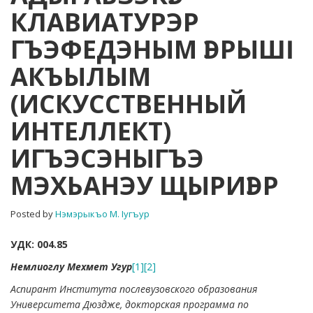
КЛАВИАТУРЭР
ГЪЭФЕДЭНЫМ
ӀЭРЫШӀ
ГЪЭФЕДЭНЫМ ӀЭРЫШӀ
АКЪЫЛЫМ
(ИСКУССТВЕННЫЙ
АКЪЫЛЫМ
ИНТЕЛЛЕКТ)
ИГЪЭСЭНЫГЪЭ
(ИСКУССТВЕННЫЙ
МЭХЬАНЭУ
ЩЫРИӀЭР
ИНТЕЛЛЕКТ)
ИГЪЭСЭНЫГЪЭ
МЭХЬАНЭУ ЩЫРИӀЭР
Posted by
Нэмэрыкъо М. Iугъур
УДК: 004.85
Немлиоглу Мехмет Угур
[1]
[2]
Аспирант Института послевузовского образования
Университета Дюздже, докторская программа по