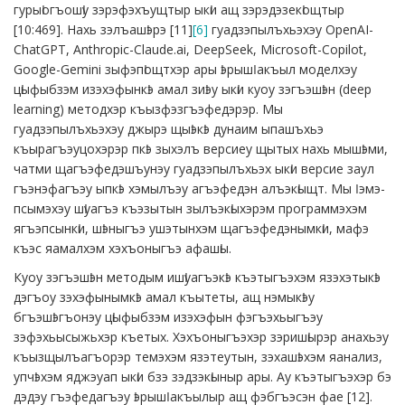
гурыӏогъошӏу зэрэфэхъущтыр ыкӏи ащ зэрэдэзекӏощтыр
[10:469]. Нахь зэлъашӏэрэ [11]
[6]
гуадзэпылъхьэхэу OpenAI-
ChatGPT, Anthropic-Claude.ai, DeepSeek, Microsoft-Copilot,
Google-Gemini зыфэпӏощтхэр ары ӏэрышӏ акъыл моделхэу
цӏыфыбзэм изэхэфынкӏэ амал зиӏэу ыкӏи куоу зэгъэшӏэн (deep
learning) методхэр къызфэзгъэфедэрэр. Мы
гуадзэпылъхьэхэу джырэ щыӏэкӏэ дунаим ыпашъхьэ
къырагъэуцохэрэр пкӏэ зыхэлъ версиеу щытых нахь мышӏэми,
чатми щагъэфедэшъунэу гуадзэпылъхьэх ыкӏи версие заул
гъэнэфагъэу ыпкӏэ хэмылъэу агъэфедэн алъэкӏыщт. Мы Ӏэмэ-
псымэхэу шӏуагъэ къэзытын зылъэкӏыхэрэм программэхэм
ягъэпсынкӏи, шӏэныгъэ ушэтынхэм щагъэфедэнымкӏи, мафэ
къэс яамалхэм хэхъоныгъэ афашӏы.
Куоу зэгъэшӏэн методым ишӏуагъэкӏэ къэтыгъэхэм язэхэтыкӏэ
дэгъоу зэхэфынымкӏэ амал къытеты, ащ нэмыкӏэу
бгъэшӏэгъонэу цӏыфыбзэм изэхэфын фэгъэхьыгъэу
зэфэхьысыжьхэр къетых. Хэхъоныгъэхэр зэришӏырэр анахьэу
къызщылъагъорэр темэхэм язэтеутын, зэхашӏэхэм яанализ,
упчӏэхэм яджэуап ыкӏи бзэ зэдзэкӏыныр ары. Ау къэтыгъэхэр бэ
дэдэу гъэфедагъэу ӏэрышӏ акъылыр ащ фэбгъэсэн фае [12].