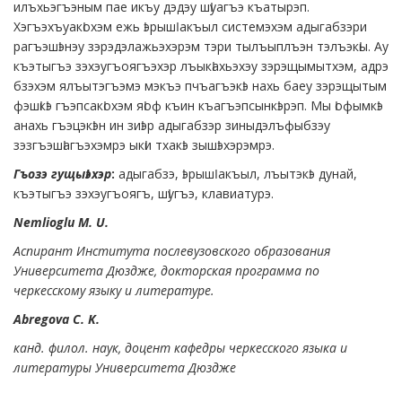
илъхьэгъэным пае икъу дэдэу шӏуагъэ къатырэп.
Хэгъэхъуакӏохэм ежь ӏэрышӏ акъыл системэхэм адыгабзэри
рагъэшӏэнэу зэрэдэлажьэхэрэм тэри тылъыплъэн тэлъэкӏы. Ау
къэтыгъэ зэхэугъоягъэхэр лъыкӏахьэхэу зэрэщымытхэм, адрэ
бзэхэм ялъытэгъэмэ мэкъэ пчъагъэкӏэ нахь баеу зэрэщытым
фэшӏкӏэ гъэпсакӏохэм яӏоф къин къагъэпсынкӏэрэп. Мы ӏофымкӏэ
анахь гъэцэкӏэн ин зиӏэр адыгабзэр зиныдэлъфыбзэу
зэзгъэшӏагъэхэмрэ ыкӏи тхакӏэ зышӏэхэрэмрэ.
Гъозэ гущыӏэхэр
:
адыгабзэ, ӏэрышӏ акъыл, лъытэкӏэ дунай,
къэтыгъэ зэхэугъоягъ, шӏугъэ, клавиатурэ.
Nemlioglu
M.
U.
Аспирант Института послевузовского образования
Университета Дюздже, докторская программа по
черкесскому языку и литературе.
A
bregova C. K.
канд. филол. наук, доцент кафедры черкесского языка и
литературы Университета Дюздже