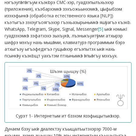
нэгъэупӏэпӏэгъум къэкӏорэ СМС-хэр, гуадзэпылъхьэхэр
(приложения), къэбархэмкӏэ зэхъожьынхэмкӏэ, цӏыфыбзэм
изэхэфынкӏэ (обработка естественного языка [NLP])
къэтыгъэ зэхэугъоягъэхэр гъэхьазырынымкӏэ яшӏуагъэ къэкӏо.
WhatsApp, Telegram, Skype, Signal, Messenger
[5]
ыкӏи нэмыкӏ
гуадзэхэмкӏэ зэфатхэхэ зыхъукӏэ, лъэныкъуитӏуми атхырэр
шифрэ мэхъу нахь мышӏэми, клавиатурэ программым бэрэ
атхыгъэу ыгъэфедэгъэ гущыӏэхэр егъэпытэх ыкӏи нахь
псынкӏэу къэкӏощт уахътэм птхынымкӏэ ӏэпыӏэгъу мэхъух.
Сурэт 1- Интернетым ит бзэхэм язэфыщытыкӏэхэр.
Дунаем бзэу ыкӏи диалектэу къыщалъытэхэрэр 7000-м
ехъуми, ахэмэ ащыщэу 10% ары интернетым къыщытыгъэ