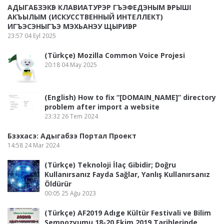
АДЫГАБЗЭКӀЭ КЛАВИАТУРЭР ГЪЭФЕДЭНЫМ ӀЭРЫШӀ
АКЪЫЛЫМ (ИСКУССТВЕННЫЙ ИНТЕЛЛЕКТ)
ИГЪЭСЭНЫГЪЭ МЭХЬАНЭУ ЩЫРИӀЭР
23:57
04 Eyl 2025
(Türkçe) Mozilla Common Voice Projesi
20:18
04 May 2025
(English) How to fix “[DOMAIN_NAME]” directory
problem after import a website
23:32
26 Tem 2024
Бзэхасэ: Адыгабзэ Портал Проект
14:58
24 Mar 2024
(Türkçe) Teknoloji İlaç Gibidir; Doğru
Kullanırsanız Fayda Sağlar, Yanlış Kullanırsanız
Öldürür
00:05
25 Ağu 2023
(Türkçe) AF2019 Adıge Kültür Festivali ve Bilim
Sempozyumu 18-20 Ekim 2019 Tarihlerinde