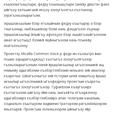
къыхэхыгъэщтыри, федэу къыхьыщтыри занкӏэу диштэн фаех
шӏагъоу хэлъым ыкӏи икъоу зэхэугъоегъэ къэтынхэр
зэрэгъэхьазырыгъэм.
Ӏэрышӏ акъылым бзэр егъэшӏэным федэу къытырэр а бзэр
тхыгъэныр, ныбжьыкӏэхэр бзэм нахь фэщагъэхэ хъуныр.
Ӏэрышӏ акъылыр ӏэпыӏэгъу афэхъузэ бзэр зышӏогъэшӏэгъонхэм
амал агъотыщт бзэмкӏэ яшӏэныгъэхэм нахь псынкӏэу
ахагъэхъонэу.
Проектэу Mozilla Common Voice-р федэ ин къэзытрэ ӏэмэ-
псымэ зэрыригъэджэщт къэтыгъэ зэхэугъоягъэхэр
гъэхьэзырыгъэным паекӏи ӏэрышӏ акъылыр ыгъэсэнымкӏи ащ
нэмыкӏэу адыгабзэми къэбэртэябзэми мэхьанэ зиӏэ амалхэр
къаретых. Шӏоигъоныгъэ зиӏэ пстэуми ыпкӏэ хэмылъэу ӏэрышӏ
акъылыр ыгъэсэнымкӏэ ыгъэфедэнэу проектым къареты
къэтыгъэ зэхэугъоягъэхэр. Гуфакӏохэм къаугъоирэ
къэтыгъэхэм шӏагъоу яӏэм нахь зыкъеӏэты егъэджэнхэу
адыгабзэмрэ къэбэртэябзэмрэ апае телеграм-каналым,
социальнэ хъытыухэм яадминистраторхэм рагъэкӏокӏыхэрэм
яхьатыркӏэ. Проектым хэлажьэхэрэм шӏэныгъэу яӏэр