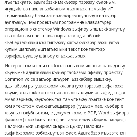
лъагъэкӏуатэ, адыгабзэкӏэ макъэхэр тэрэзэу къаӏоным,
ягущыӏалъэ нахь агъэбаиным лъэплъэх, нэмыкӏэу ИТ
терминыкӏэхэу бзэм хагъахьэхэрэм шӏуагъэу къатырэр
ауплъэкӏуы. Мы проектым программнэ клавиатурэр
операционнэ системэу Windows зыфиӏоу ыпшъэкӏэ зигугъу
къэтшӏыгъэм пае гъэхьазырыгъэм адыгабзэкӏи
къэбэртэябзэкӏи къэтыгъэхэу хагъахьэхэрэр зэхэщэгъэ
купым шапхъэу ыштагъэх ыкӏи текст контентхэр
зэрифэшъуашэу шӏагъоу егъэхьазырых.
Интернетым ит лъытэкӏэ къэтыгъэхэм яшӏагъо нахь дэгъу
хъунымкӏэ адыгабзэми къэбэртэябзэми яфедэу проектэу
Common Voice закъор икъурэп. Бзэхабзэр зышӏэхэу,
адыгабзэм рыгущыӏэхэрэм клавиатурэ тэрэзыр зэфатхэхэ
хъуми, лъытэкӏэ контентыр агъэпсы хъуми агъэфедэн фае.
Амал зэриӏэкӏэ, хэукъоныгъэ тамыгъэхэу лъытэкӏэ контент
хэм ятекстхэм къахэдгъэщыхэрэр (гущыӏэм пае, къэбар е
жъугъэ нэкӏубгъохэм, е документхэм, е PDF, Word зыфиӏорэ
файлхэм) гъэкӏэжьыгъэн фае тамыгъэхэу «Кирилл хьарыф
Палочка» ыкӏи «Кирилл хьарыф цӏыкӏоу Палочка»
зыфиӏохэрэмкӏэ зэблэхъугъэн фаех. Адыгабзэр къызэтенэн