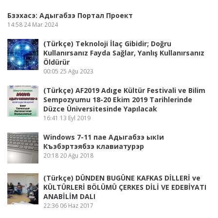
Бзэхасэ: Адыгабзэ Портал Проект
14:58
24 Mar 2024
(Türkçe) Teknoloji İlaç Gibidir; Doğru
Kullanırsanız Fayda Sağlar, Yanlış Kullanırsanız
Öldürür
00:05
25 Ağu 2023
(Türkçe) AF2019 Adıge Kültür Festivali ve Bilim
Sempozyumu 18-20 Ekim 2019 Tarihlerinde
Düzce Üniversitesinde Yapılacak
16:41
13 Eyl 2019
Windows 7-11 пае Адыгабзэ ыкӏи
Къэбэртэябзэ клавиатурэр
20:18
20 Ağu 2018
(Türkçe) DÜNDEN BUGÜNE KAFKAS DİLLERİ ve
KÜLTÜRLERİ BÖLÜMÜ ÇERKES DİLİ VE EDEBİYATI
ANABİLİM DALI
22:36
06 Haz 2017