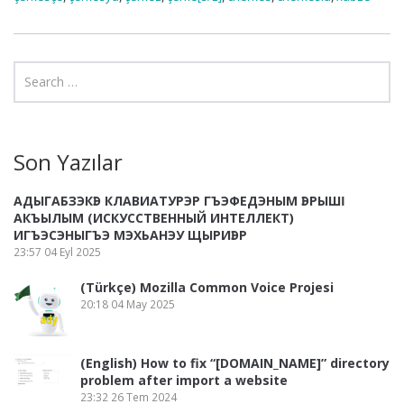
Son Yazılar
АДЫГАБЗЭКӀЭ КЛАВИАТУРЭР ГЪЭФЕДЭНЫМ ӀЭРЫШӀ
АКЪЫЛЫМ (ИСКУССТВЕННЫЙ ИНТЕЛЛЕКТ)
ИГЪЭСЭНЫГЪЭ МЭХЬАНЭУ ЩЫРИӀЭР
23:57
04 Eyl 2025
(Türkçe) Mozilla Common Voice Projesi
20:18
04 May 2025
(English) How to fix “[DOMAIN_NAME]” directory
problem after import a website
23:32
26 Tem 2024