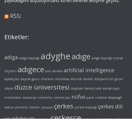
yayınladığımı düşünüyorsanız lütfen benimle iletişime geçiniz.
RSS:
Etiketler:
adyghe
adıge
adiga
adige bayrağı
adıge bayrağı orjinal
adıgece
artificial intelligence
ölçüleri
aile
akraba
Aytekçiko
bayrak günü
cherkes
cherkesia
dernek
devlet
dünyanın bir güzel
düzce üniversitesi
ülkesi
düşman
family
halk
kartal tüyü
nüfus
memleket
namarqo
nemerko
nemeruko
parti
relative
shapsugh
çerkes
çerkes dili
xabze
yönetim
Zaniko
|ахьыл
çerkes bayrağı
çerkesçe
ve edebiyatı
çerkesya
çerkez
çerke[s/z]
şapsığ
адыгэ
нэмэрыкъо
унэкъощ
шапсыгъ