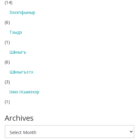
(14)
Зэхэпфыныр
(6)
Тхыдэ
(1)
Шӏэныгъ
(6)
Шӏэныгъэтх
(3)
Ӏэмэ-псымэхэр
(1)
Archives
Archives