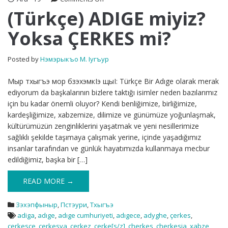
(Türkçe)
(Türkçe) ADIGE miyiz?
ADIGE
Yoksa ÇERKES mi?
miyiz?
Yoksa
ÇERKES
Posted by
Нэмэрыкъо М. Iугъур
mi?
Мыр тхыгъэ мор бзэхэмкIэ щыI: Türkçe Bir Adıge olarak merak
ediyorum da başkalarının bizlere taktığı isimler neden bazılarımız
için bu kadar önemli oluyor? Kendi benliğimize, birliğimize,
kardeşliğimize, xabzemize, dilimize ve günümüze yoğunlaşmak,
kültürümüzün zenginliklerini yaşatmak ve yeni nesillerimize
sağlıklı şekilde taşımaya çalışmak yerine, içinde yaşadığımız
insanlar tarafından ve günlük hayatımızda kullanmaya mecbur
edildiğimiz, başka bir […]
READ MORE →
Зэхэпфыныр
,
Пстэури
,
Тхыгъэ
adiga
,
adıge
,
adıge cumhuriyeti
,
adıgece
,
adyghe
,
çerkes
,
çerkesçe
,
çerkesya
,
çerkez
,
çerke[s/z]
,
cherkes
,
cherkesia
,
xabze