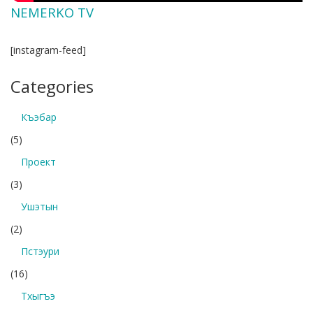
NEMERKO TV
[instagram-feed]
Categories
Къэбар
(5)
Проект
(3)
Ушэтын
(2)
Пстэури
(16)
Тхыгъэ