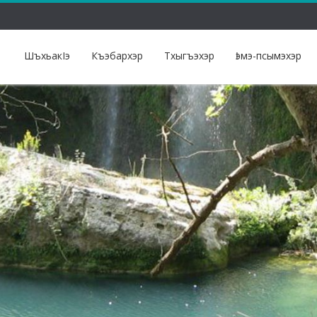
ШъхьакIэ
Къэбархэр
Тхыгъэхэр
Ӏэмэ-псымэхэр