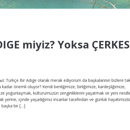
DIGE miyiz? Yoksa ÇERKES
 Türkçe Bir Adıge olarak merak ediyorum da başkalarının bizlere tak
u kadar önemli oluyor? Kendi benliğimize, birliğimize, kardeşliğimize,
e yoğunlaşmak, kültürümüzün zenginliklerini yaşatmak ve yeni nesill
mak yerine, içinde yaşadığımız insanlar tarafından ve günlük hayatımızd
 başka bir […]