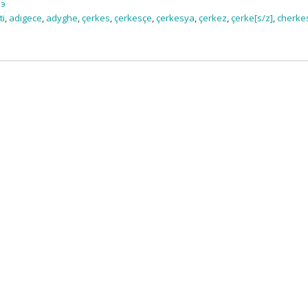
ъэ
ti
,
adıgece
,
adyghe
,
çerkes
,
çerkesçe
,
çerkesya
,
çerkez
,
çerke[s/z]
,
cherke