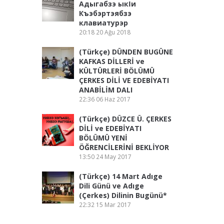
Адыгабзэ ыкӏи
Къэбэртэябзэ
клавиатурэр
20:18
20 Ağu 2018
(Türkçe) DÜNDEN BUGÜNE
KAFKAS DİLLERİ ve
KÜLTÜRLERİ BÖLÜMÜ
ÇERKES DİLİ VE EDEBİYATI
ANABİLİM DALI
22:36
06 Haz 2017
(Türkçe) DÜZCE Ü. ÇERKES
DİLİ ve EDEBİYATI
BÖLÜMÜ YENİ
ÖĞRENCİLERİNİ BEKLİYOR
13:50
24 May 2017
(Türkçe) 14 Mart Adıge
Dili Günü ve Adıge
(Çerkes) Dilinin Bugünü*
22:32
15 Mar 2017