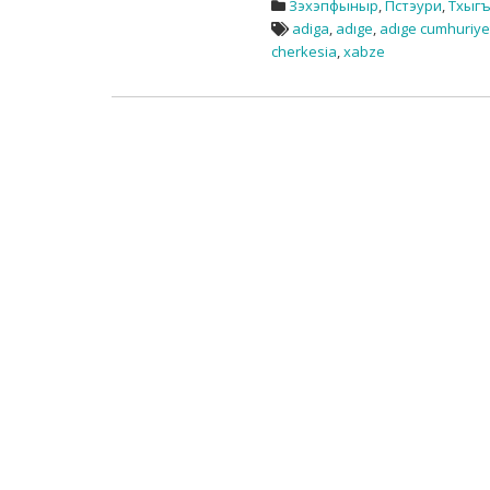
Зэхэпфыныр
,
Пстэури
,
Тхыг
adiga
,
adıge
,
adıge cumhuriye
cherkesia
,
xabze