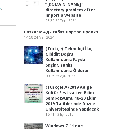
“[DOMAIN_NAME]”
s
,
directory problem after
import a website
23:32
26 Tem 2024
Бзэхасэ: Адыгабзэ Портал Проект
14:58
24 Mar 2024
(Türkçe) Teknoloji İlaç
Gibidir; Doğru
Kullanırsanız Fayda
Sağlar, Yanlış
Kullanırsanız Öldürür
00:05
25 Ağu 2023
(Türkçe) AF2019 Adıge
Kültür Festivali ve Bilim
Sempozyumu 18-20 Ekim
2019 Tarihlerinde Düzce
Üniversitesinde Yapılacak
16:41
13 Eyl 2019
Windows 7-11 пае