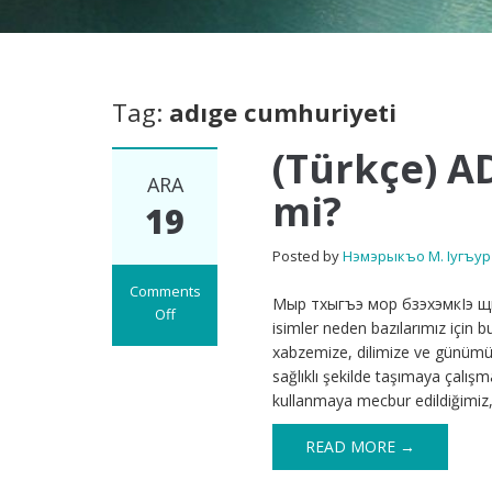
Tag:
adıge cumhuriyeti
(Türkçe) A
ARA
mi?
19
Posted by
Нэмэрыкъо М. Iугъур
Comments
Мыр тхыгъэ мор бзэхэмкIэ щыI:
Off
isimler neden bazılarımız için b
on
xabzemize, dilimize ve günümüz
(Türkçe)
sağlıklı şekilde taşımaya çalış
ADIGE
kullanmaya mecbur edildiğimiz,
miyiz?
Yoksa
READ MORE →
ÇERKES
mi?