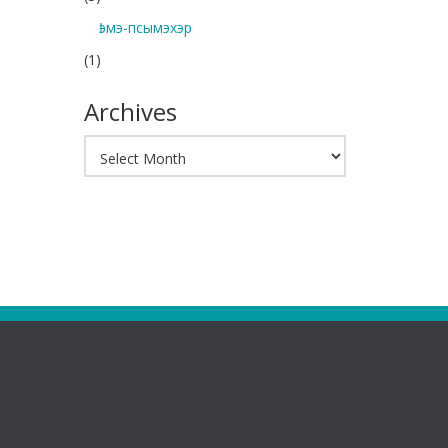
Ӏэмэ-псымэхэр
(1)
Archives
Archives