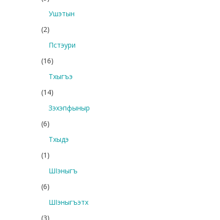
Ушэтын
(2)
Пстэури
(16)
Тхыгъэ
(14)
Зэхэпфыныр
(6)
Тхыдэ
(1)
Шӏэныгъ
(6)
Шӏэныгъэтх
(3)