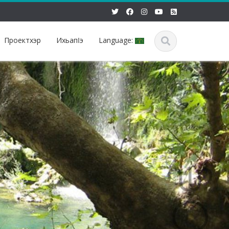
Проектхэр
Ихьапӏэ
Language: