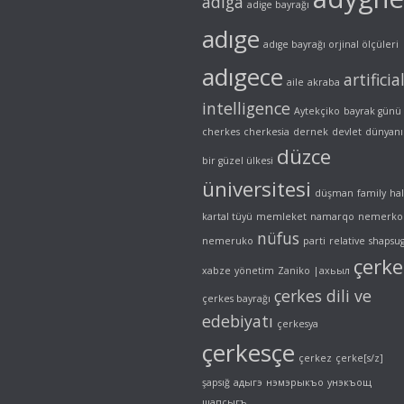
adiga
adige bayrağı
adıge
adıge bayrağı orjinal ölçüleri
adıgece
artificia
aile
akraba
intelligence
Aytekçiko
bayrak günü
cherkes
cherkesia
dernek
devlet
dünyanı
düzce
bir güzel ülkesi
üniversitesi
düşman
family
ha
kartal tüyü
memleket
namarqo
nemerko
nüfus
nemeruko
parti
relative
shapsu
çerke
xabze
yönetim
Zaniko
|ахьыл
çerkes dili ve
çerkes bayrağı
edebiyatı
çerkesya
çerkesçe
çerkez
çerke[s/z]
şapsığ
адыгэ
нэмэрыкъо
унэкъощ
шапсыгъ