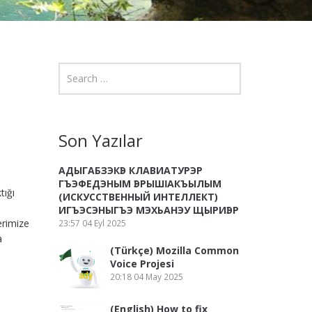
Son Yazılar
АДЫГАБЗЭКӀЭ КЛАВИАТУРЭР
ГЪЭФЕДЭНЫМ ӀЭРЫШӀ АКЪЫЛЫМ
tığı
(ИСКУССТВЕННЫЙ ИНТЕЛЛЕКТ)
ИГЪЭСЭНЫГЪЭ МЭХЬАНЭУ ЩЫРИӀЭР
erimize
23:57
04 Eyl 2025
a
(Türkçe) Mozilla Common
Voice Projesi
20:18
04 May 2025
(English) How to fix