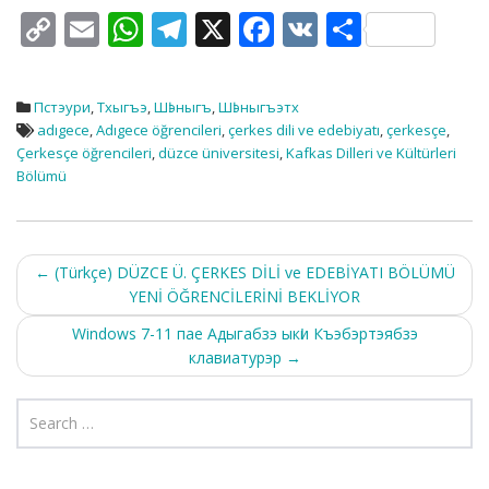
C
E
W
T
X
F
V
S
o
m
h
el
ac
K
h
p
ai
at
e
e
ar
Пстэури
,
Тхыгъэ
,
Шӏэныгъ
,
Шӏэныгъэтх
y
l
s
gr
b
e
adıgece
,
Adıgece öğrencileri
,
çerkes dili ve edebiyatı
,
çerkesçe
,
Çerkesçe öğrencileri
,
düzce üniversitesi
,
Kafkas Dilleri ve Kültürleri
Li
A
a
o
Bölümü
n
p
m
o
k
p
k
Post
←
(Türkçe) DÜZCE Ü. ÇERKES DİLİ ve EDEBİYATI BÖLÜMÜ
YENİ ÖĞRENCİLERİNİ BEKLİYOR
navigation
Windows 7-11 пае Адыгабзэ ыкӏи Къэбэртэябзэ
клавиатурэр
→