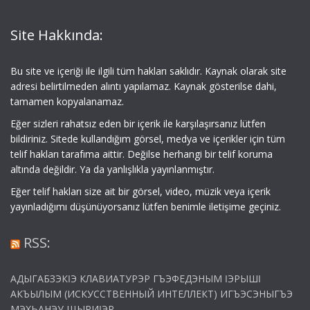
Site Hakkında:
Bu site ve içeriği ile ilgili tüm hakları saklıdır. Kaynak olarak site
adresi belirtilmeden alıntı yapılamaz. Kaynak gösterilse dahi,
tamamen kopyalanamaz.
Eğer sizleri rahatsız eden bir içerik ile karşılaşırsanız lütfen
bildiriniz. Sitede kullandığım görsel, medya ve içerikler için tüm
telif hakları tarafıma aittir. Değilse herhangi bir telif koruma
altında değildir. Ya da yanlışlıkla yayınlanmıştır.
Eğer telif hakları size ait bir görsel, video, müzik veya içerik
yayınladığımı düşünüyorsanız lütfen benimle iletişime geçiniz.
RSS:
АДЫГАБЗЭКӀЭ КЛАВИАТУРЭР ГЪЭФЕДЭНЫМ ӀЭРЫШӀ
АКЪЫЛЫМ (ИСКУССТВЕННЫЙ ИНТЕЛЛЕКТ) ИГЪЭСЭНЫГЪЭ
МЭХЬАНЭУ ЩЫРИӀЭР