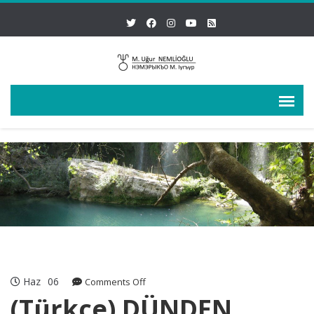
Haz
06
on
Comments Off
(Türkçe)
(Türkçe) DÜNDEN
DÜNDEN