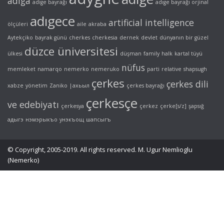
adiga
adige bayrağı
adıge bayrağı orjinal
adıgece
artificial intelligence
ölçüleri
aile
akraba
Aytekçiko
bayrak günü
cherkes
cherkesia
dernek
devlet
dünyanın bir güzel
düzce üniversitesi
ülkesi
düşman
family
halk
kartal tüyü
nüfus
memleket
namarqo
nemerko
nemeruko
parti
relative
shapsugh
çerkes
çerkes dili
xabze
yönetim
Zaniko
|ахьыл
çerkes bayrağı
çerkesçe
ve edebiyatı
çerkesya
çerkez
çerke[s/z]
şapsığ
адыгэ
нэмэрыкъо
унэкъощ
шапсыгъ
© Copyright, 2005-2019. All rights reserved. M. Ugur Nemlioglu
(Nemerko)