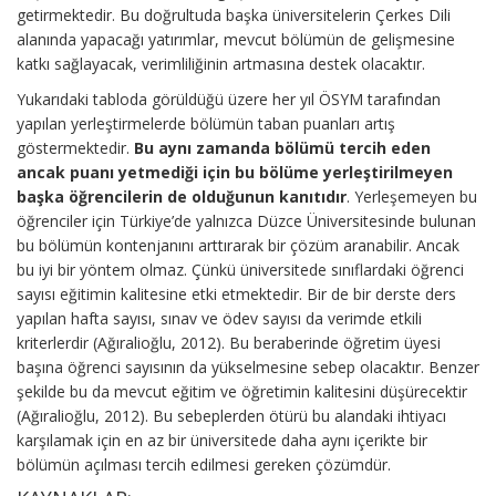
getirmektedir. Bu doğrultuda başka üniversitelerin Çerkes Dili
alanında yapacağı yatırımlar, mevcut bölümün de gelişmesine
katkı sağlayacak, verimliliğinin artmasına destek olacaktır.
Yukarıdaki tabloda görüldüğü üzere her yıl ÖSYM tarafından
yapılan yerleştirmelerde bölümün taban puanları artış
göstermektedir.
Bu aynı zamanda bölümü tercih eden
ancak puanı yetmediği için bu bölüme yerleştirilmeyen
başka öğrencilerin de olduğunun kanıtıdır
. Yerleşemeyen bu
öğrenciler için Türkiye’de yalnızca Düzce Üniversitesinde bulunan
bu bölümün kontenjanını arttırarak bir çözüm aranabilir. Ancak
bu iyi bir yöntem olmaz. Çünkü üniversitede sınıflardaki öğrenci
sayısı eğitimin kalitesine etki etmektedir. Bir de bir derste ders
yapılan hafta sayısı, sınav ve ödev sayısı da verimde etkili
kriterlerdir (Ağıralioğlu, 2012). Bu beraberinde öğretim üyesi
başına öğrenci sayısının da yükselmesine sebep olacaktır. Benzer
şekilde bu da mevcut eğitim ve öğretimin kalitesini düşürecektir
(Ağıralioğlu, 2012). Bu sebeplerden ötürü bu alandaki ihtiyacı
karşılamak için en az bir üniversitede daha aynı içerikte bir
bölümün açılması tercih edilmesi gereken çözümdür.