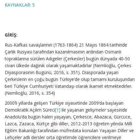
KAYNAKLAR: 5
GİRİŞ
:
Rus-Kafkas savaşlarının (1763-1864) 21 Mayıs 1864 tarihinde
Çarlık Rusyası tarafından kazanılmasının ardından Osmanlı
topraklarına sürülen Adıgeler (Çerkesler) bugün dünyada 40-50
civarı ülkede dağınık olarak yaşamaktadırlar (Nemlioğlu, Çerkes
Diyasporasının Bugünü, 2016, s. 351). Diasporada yaşan
Çerkeslerin en çoğu bugün Türkiye’de olup tamamı kuruluşundan
beri Türkiye Cumhuriyeti Vatandaşı olarak ikamet etmektedirler.
(Nemlioğlu, 2016, s. 354)
2000’li yıllarda gelişen Türkiye siyasetinde 2009’da başlayan
Demokratik Açılım Süreci
[1]
ile yaşanan gelişmeler sayesinde
Anadolu’da bugün halen yaşayan, Çerkesce, Abazaca, Gürcüce,
Lazca, Zazaca, Kürtçe gibi diller, 2012-2013 öğretim yılında Milli
Eğitim Bakanlığı tarafından müfredata konulan Yaşayan Diller ve
Lehçeler adlı dersler orta öğretimde öğrencilere verilmeye