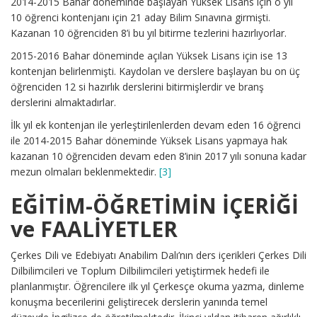
2014-2015 Bahar döneminde başlayan Yüksek Lisans için o yıl
10 öğrenci kontenjanı için 21 aday Bilim Sınavına girmişti.
Kazanan 10 öğrenciden 8’i bu yıl bitirme tezlerini hazırlıyorlar.
2015-2016 Bahar döneminde açılan Yüksek Lisans için ise 13
kontenjan belirlenmişti. Kaydolan ve derslere başlayan bu on üç
öğrenciden 12 si hazırlık derslerini bitirmişlerdir ve branş
derslerini almaktadırlar.
İlk yıl ek kontenjan ile yerleştirilenlerden devam eden 16 öğrenci
ile 2014-2015 Bahar döneminde Yüksek Lisans yapmaya hak
kazanan 10 öğrenciden devam eden 8’inin 2017 yılı sonuna kadar
mezun olmaları beklenmektedir.
[3]
EĞİTİM-ÖĞRETİMİN İÇERİĞİ
ve FAALİYETLER
Çerkes Dili ve Edebiyatı Anabilim Dalı’nın ders içerikleri Çerkes Dili
Dilbilimcileri ve Toplum Dilbilimcileri yetiştirmek hedefi ile
planlanmıştır. Öğrencilere ilk yıl Çerkesçe okuma yazma, dinleme
konuşma becerilerini geliştirecek derslerin yanında temel