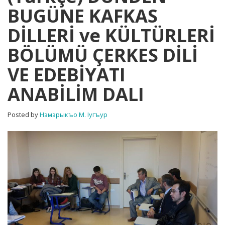
BUGÜNE KAFKAS
BUGÜNE
KAFKAS
DİLLERİ ve KÜLTÜRLERİ
DİLLERİ
ve
BÖLÜMÜ ÇERKES DİLİ
KÜLTÜRLERİ
BÖLÜMÜ
VE EDEBİYATI
ÇERKES
DİLİ
ANABİLİM DALI
VE
EDEBİYATI
ANABİLİM
Posted by
Нэмэрыкъо М. Iугъур
DALI