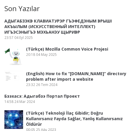
Son Yazılar
АДЫГАБЗЭКӀЭ КЛАВИАТУРЭР ГЪЭФЕДЭНЫМ ӀЭРЫШӀ
АКЪЫЛЫМ (ИСКУССТВЕННЫЙ ИНТЕЛЛЕКТ)
ИГЪЭСЭНЫГЪЭ МЭХЬАНЭУ ЩЫРИӀЭР
23:57
04 Eyl 2025
(Türkçe) Mozilla Common Voice Projesi
20:18
04 May 2025
(English) How to fix “[DOMAIN_NAME]” directory
problem after import a website
23:32
26 Tem 2024
Бзэхасэ: Адыгабзэ Портал Проект
14:58
24 Mar 2024
(Türkçe) Teknoloji İlaç Gibidir; Doğru
Kullanırsanız Fayda Sağlar, Yanlış Kullanırsanız
Öldürür
00:05
25 Ağu 2023