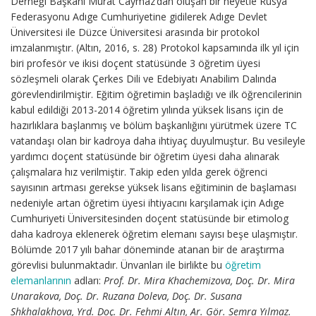
Derneği Başkanı Murat Caymaz’dan oluşan bir heyetle Rusya
Federasyonu Adıge Cumhuriyetine gidilerek Adıge Devlet
Üniversitesi ile Düzce Üniversitesi arasında bir protokol
imzalanmıştır. (Altın, 2016, s. 28) Protokol kapsamında ilk yıl için
biri profesör ve ikisi doçent statüsünde 3 öğretim üyesi
sözleşmeli olarak Çerkes Dili ve Edebiyatı Anabilim Dalında
görevlendirilmiştir. Eğitim öğretimin başladığı ve ilk öğrencilerinin
kabul edildiği 2013-2014 öğretim yılında yüksek lisans için de
hazırlıklara başlanmış ve bölüm başkanlığını yürütmek üzere TC
vatandaşı olan bir kadroya daha ihtiyaç duyulmuştur. Bu vesileyle
yardımcı doçent statüsünde bir öğretim üyesi daha alınarak
çalışmalara hız verilmiştir. Takip eden yılda gerek öğrenci
sayısının artması gerekse yüksek lisans eğitiminin de başlaması
nedeniyle artan öğretim üyesi ihtiyacını karşılamak için Adıge
Cumhuriyeti Üniversitesinden doçent statüsünde bir etimolog
daha kadroya eklenerek öğretim elemanı sayısı beşe ulaşmıştır.
Bölümde 2017 yılı bahar döneminde atanan bir de araştırma
görevlisi bulunmaktadır. Ünvanları ile birlikte bu
öğretim
elemanlarının
adları:
Prof. Dr. Mira Khachemizova, Doç. Dr. Mira
Unarakova, Doç. Dr. Ruzana Doleva, Doç. Dr. Susana
Shkhalakhova, Yrd. Doç. Dr. Fehmi Altın, Ar. Gör. Semra Yılmaz.