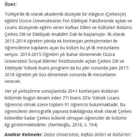
Özet
:
Türkiye’de ilk olarak akademik düzeyde bir Adıgece (Çerkesçe)
eğitimi Düzce Üniversitesinin Fen Edebiyat Fakültesinde açılan ve
Lisans düzeyinde eğitim veren Kafkas Dilleri ve Kültürleri Bölümü
Çerkes Dili ve Edebiyatı Anabilim Dalı ile başlamıştır. İlk olarak
2013-2014 öğretim yılında ek kontenjan yerleştirmeleri ile
öğrencilerine kapılarını açan bu bölüm bu yıl ilk mezunlarını
veriyor. 2014-2015 Öğretim yılı Bahar döneminde Düzce
Üniversitesi Sosyal Bilimler Enstitüsünde açılan Çerkes Dili ve
Edebiyatı Yüksek lisans programı da bu yılın sonunda yani 2017-
2018 öğretim yılı Güz döneminin sonunda ilk mezunlarını
verecek.
Her yıl yerleştirme sonuçlarında 20+1 kontenjanı dolduran
bölümde bugün devam eden 71’i lisans 20’si Yüksek Lisans
öğrencisi olmak üzere toplam 91 öğrencisi bulunmaktadır. Bu
öğrencilerin demografik yapısına bakıldığında etnik olarak Çerkes
kökenliler kadar Çerkes kökenli olmayan öğrenciler de bölüme
ilgi göstermektedirler. (Nemlioğlu, 2016, s. 194)
Anahtar Kelimeler
: Düzce Üniversitesi, Kafkas Dilleri ve Kültürleri