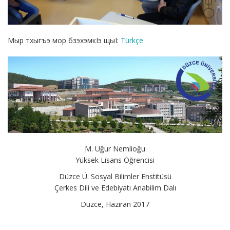
Мыр тхыгъэ мор бзэхэмкIэ щыI:
Türkçe
M. Uğur Nemlioğu
Yüksek Lisans Öğrencisi
Düzce Ü. Sosyal Bilimler Enstitüsü
Çerkes Dili ve Edebiyatı Anabilim Dalı
Düzce, Haziran 2017