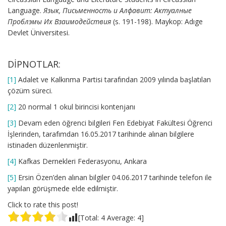
Language.
Язык, Письменность и Алфавит: Актуалные
Проблэмы Их Взаимодействия
(s. 191-198). Maykop: Adıge
Devlet Üniversitesi.
DİPNOTLAR:
[1]
Adalet ve Kalkınma Partisi tarafından 2009 yılında başlatılan
çözüm süreci.
[2]
20 normal 1 okul birincisi kontenjanı
[3]
Devam eden öğrenci bilgileri Fen Edebiyat Fakültesi Öğrenci
İşlerinden, tarafımdan 16.05.2017 tarihinde alınan bilgilere
istinaden düzenlenmiştir.
[4]
Kafkas Dernekleri Federasyonu, Ankara
[5]
Ersin Özen’den alınan bilgiler 04.06.2017 tarihinde telefon ile
yapılan görüşmede elde edilmiştir.
Click to rate this post!
[Total:
4
Average:
4
]