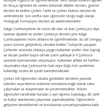
düzeyde İngilizce de öğretilmektedir. İkinci yıldan itibaren ağırlıklı
bir Rusça öğrenimi de verilen bölümde dilbilim dersleri, gramer
dersleri ile birlikte Çerkes Tarihi ve Çerkes Kültürü dersleri de
verilmektedir. Son sınıfta olan öğrenciler isteğe bağlı olarak
Pedagojik Formasyon dersleri de alabilmektedirler.
Adıge Cumhuriyetinin de resmi dili olan ve Batı Çerkesçesi diye
tanınan diyalekt ile verilen Çerkesçe dersleri yine Adıge
Cumhuriyetinin resmi alfabesi ile öğretilmektedir. Bu dil Cemguy
şivesi üzerine geliştirilmiş olmakla birlikte Türkiye’de yaşayan
Çerkesler arasında oldukça yaygın kullanılan şiveler olan Şapsığ
ve Abzah şiveleri başta olmak üzere yaklaşık 8-9 Çerkesce
şivesinin karmasından oluşmuştur. Kullanılan alfabe 66 harften
oluşmakta olup Çerkesçe’nin batı veya doğu tüm şivelerinin
kullandığı sesleri de içinde barındırmaktadır.
Çerkes Dili öğrencileri okulda gördükleri derslerin yanında
ödevleri veya bitirme tezlerinin konularına bağlı olarak saha
çalışmaları ve araştırmalar da yürütmektedirler. Bölüm
öğrencileri tarafından kurulan 2 ayrı öğrenci topluluğu, dil, tarih
ve kültür alanlarında çalışmalar yapmaktadırlar. Öğrencilerin
gelişimini desteklemek ve konularında uzmanlaşmalarına katkı