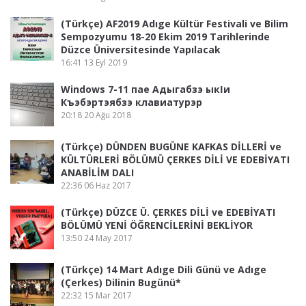
(Türkçe) AF2019 Adıge Kültür Festivali ve Bilim
Sempozyumu 18-20 Ekim 2019 Tarihlerinde
Düzce Üniversitesinde Yapılacak
16:41
13 Eyl 2019
Windows 7-11 пае Адыгабзэ ыкӏи
Къэбэртэябзэ клавиатурэр
20:18
20 Ağu 2018
(Türkçe) DÜNDEN BUGÜNE KAFKAS DİLLERİ ve
KÜLTÜRLERİ BÖLÜMÜ ÇERKES DİLİ VE EDEBİYATI
ANABİLİM DALI
22:36
06 Haz 2017
(Türkçe) DÜZCE Ü. ÇERKES DİLİ ve EDEBİYATI
BÖLÜMÜ YENİ ÖĞRENCİLERİNİ BEKLİYOR
13:50
24 May 2017
(Türkçe) 14 Mart Adıge Dili Günü ve Adıge
(Çerkes) Dilinin Bugünü*
22:32
15 Mar 2017