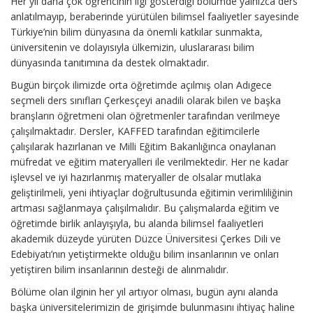
Her yıl daha çok öğrencinin ilgi gösterdiği bölümde yalnızca ders
anlatılmayıp, beraberinde yürütülen bilimsel faaliyetler sayesinde
Türkiye’nin bilim dünyasına da önemli katkılar sunmakta,
üniversitenin ve dolayısıyla ülkemizin, uluslararası bilim
dünyasında tanıtımına da destek olmaktadır.
Bugün birçok ilimizde orta öğretimde açılmış olan Adıgece
seçmeli ders sınıfları Çerkesçeyi anadili olarak bilen ve başka
branşların öğretmeni olan öğretmenler tarafından verilmeye
çalışılmaktadır. Dersler, KAFFED tarafından eğitimcilerle
çalışılarak hazırlanan ve Milli Eğitim Bakanlığınca onaylanan
müfredat ve eğitim materyalleri ile verilmektedir. Her ne kadar
işlevsel ve iyi hazırlanmış materyaller de olsalar mutlaka
geliştirilmeli, yeni ihtiyaçlar doğrultusunda eğitimin verimliliğinin
artması sağlanmaya çalışılmalıdır. Bu çalışmalarda eğitim ve
öğretimde birlik anlayışıyla, bu alanda bilimsel faaliyetleri
akademik düzeyde yürüten Düzce Üniversitesi Çerkes Dili ve
Edebiyatı’nın yetiştirmekte olduğu bilim insanlarının ve onları
yetiştiren bilim insanlarının desteği de alınmalıdır.
Bölüme olan ilginin her yıl artıyor olması, bugün aynı alanda
başka üniversitelerimizin de girişimde bulunmasını ihtiyaç haline