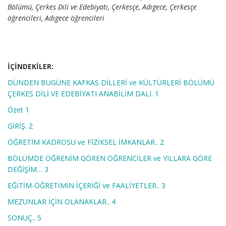
Bölümü, Çerkes Dili ve Edebiyatı, Çerkesçe, Adıgece, Çerkesçe
öğrencileri, Adıgece öğrencileri
İÇİNDEKİLER:
DÜNDEN BUGÜNE KAFKAS DİLLERİ ve KÜLTÜRLERİ BÖLÜMÜ
ÇERKES DİLİ VE EDEBİYATI ANABİLİM DALI. 1
Özet 1
GİRİŞ. 2
ÖĞRETİM KADROSU ve FİZİKSEL İMKANLAR.. 2
BÖLÜMDE ÖĞRENİM GÖREN ÖĞRENCİLER ve YILLARA GÖRE
DEĞİŞİM… 3
EĞİTİM-ÖĞRETİMİN İÇERİĞİ ve FAALİYETLER.. 3
MEZUNLAR İÇİN OLANAKLAR.. 4
SONUÇ.. 5