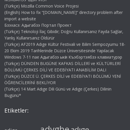
(Türkçe) Mozilla Common Voice Projesi
(English) How to fix “[DOMAIN_NAME]” directory problem after
import a website
Бзэхасэ: Адыгабзэ Портал Проект
(Türkçe) Teknoloji İlaç Gibidir; Doğru Kullanırsanız Fayda Sağlar,
Yanlış Kullanırsanız Öldürür
(Türkçe) AF2019 Adıge Kültür Festivali ve Bilim Sempozyumu 18-
20 Ekim 2019 Tarihlerinde Düzce Üniversitesinde Yapılacak
Windows 7-11 пае Адыгабзэ ыкӏи Къэбэртэябзэ клавиатурэр
(Türkçe) DÜNDEN BUGÜNE KAFKAS DİLLERİ ve KÜLTÜRLERİ
BÖLÜMÜ ÇERKES DİLİ VE EDEBİYATI ANABİLİM DALI
(Türkçe) DÜZCE Ü. ÇERKES DİLİ ve EDEBİYATI BÖLÜMÜ YENİ
ÖĞRENCİLERİNİ BEKLİYOR
(Türkçe) 14 Mart Adıge Dili Günü ve Adıge (Çerkes) Dilinin
Bugünü*
Etiketler:
adyghe
adıge