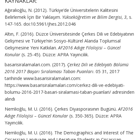
KAYNAKLAR:
Ağıralioğlu, N. (2012). Türkiye’de Üniversitelerin Kalitesini
Belirlemek İçin Bir Yaklaşım.
Yükseköğretim ve Bilim Dergisi, 3
, s.
147-165. doi:10.5961/jhes.2012.046
Altın, F. (2016). Düzce Üniversitesinde Çerkes Dili ve Edebiyatının
Gelişmesi ve Türkiye’nin Sosyo-Kültürel Alanda Toplumsal
Gelişmesine Yeni Katkıları.
AF2016 Adıge Filolojisi – Güncel
Konular
(s. 25-45). Düzce: APRA Yayıncılık.
basarisiralamalari.com. (2017).
Çerkez Dili ve Edebiyatı Bölümü
2016 2017 Başarı Sıralaması Taban Puanları
. 05 31, 2017
tarihinde www.basarisiralamalari.com:
https://www.basarisiralamalari.com/cerkez-dili-ve-edebiyati-
bolumu-2016-2017-basari-siralamasi-taban-puanlari/ adresinden
alındı
Nemlioğlu, M. U. (2016). Çerkes Diyasporasının Bugünü.
AF2016
Adıge Filolojisi – Güncel Konular
(s. 350-365). Düzce: APRA
Yayıncılık.
Nemlioğlu, M. U. (2016). The Demographics and Interest of The
Circassian Language and Literature Students in Circassian