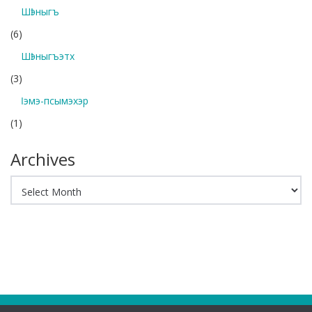
Шӏэныгъ
(6)
Шӏэныгъэтх
(3)
Ӏэмэ-псымэхэр
(1)
Archives
Archives