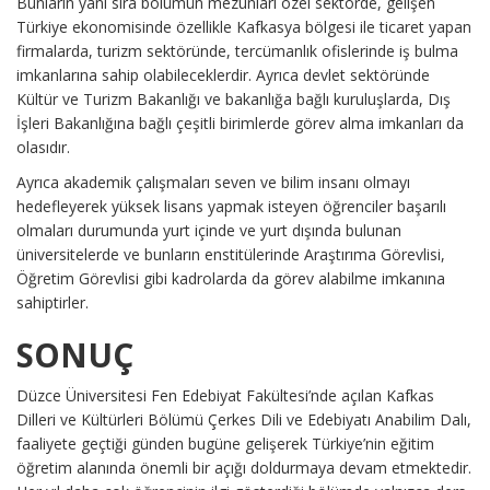
Bunların yanı sıra bölümün mezunları özel sektörde, gelişen
Türkiye ekonomisinde özellikle Kafkasya bölgesi ile ticaret yapan
firmalarda, turizm sektöründe, tercümanlık ofislerinde iş bulma
imkanlarına sahip olabileceklerdir. Ayrıca devlet sektöründe
Kültür ve Turizm Bakanlığı ve bakanlığa bağlı kuruluşlarda, Dış
İşleri Bakanlığına bağlı çeşitli birimlerde görev alma imkanları da
olasıdır.
Ayrıca akademik çalışmaları seven ve bilim insanı olmayı
hedefleyerek yüksek lisans yapmak isteyen öğrenciler başarılı
olmaları durumunda yurt içinde ve yurt dışında bulunan
üniversitelerde ve bunların enstitülerinde Araştırıma Görevlisi,
Öğretim Görevlisi gibi kadrolarda da görev alabilme imkanına
sahiptirler.
SONUÇ
Düzce Üniversitesi Fen Edebiyat Fakültesi’nde açılan Kafkas
Dilleri ve Kültürleri Bölümü Çerkes Dili ve Edebiyatı Anabilim Dalı,
faaliyete geçtiği günden bugüne gelişerek Türkiye’nin eğitim
öğretim alanında önemli bir açığı doldurmaya devam etmektedir.