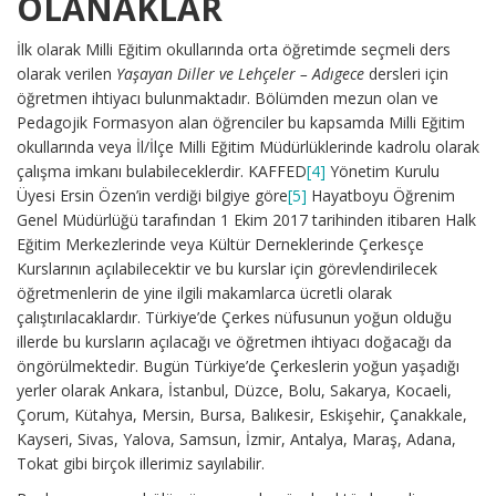
OLANAKLAR
İlk olarak Milli Eğitim okullarında orta öğretimde seçmeli ders
olarak verilen
Yaşayan Diller ve Lehçeler – Adıgece
dersleri için
öğretmen ihtiyacı bulunmaktadır. Bölümden mezun olan ve
Pedagojik Formasyon alan öğrenciler bu kapsamda Milli Eğitim
okullarında veya İl/İlçe Milli Eğitim Müdürlüklerinde kadrolu olarak
çalışma imkanı bulabileceklerdir. KAFFED
[4]
Yönetim Kurulu
Üyesi Ersin Özen’in verdiği bilgiye göre
[5]
Hayatboyu Öğrenim
Genel Müdürlüğü tarafından 1 Ekim 2017 tarihinden itibaren Halk
Eğitim Merkezlerinde veya Kültür Derneklerinde Çerkesçe
Kurslarının açılabilecektir ve bu kurslar için görevlendirilecek
öğretmenlerin de yine ilgili makamlarca ücretli olarak
çalıştırılacaklardır. Türkiye’de Çerkes nüfusunun yoğun olduğu
illerde bu kursların açılacağı ve öğretmen ihtiyacı doğacağı da
öngörülmektedir. Bugün Türkiye’de Çerkeslerin yoğun yaşadığı
yerler olarak Ankara, İstanbul, Düzce, Bolu, Sakarya, Kocaeli,
Çorum, Kütahya, Mersin, Bursa, Balıkesir, Eskişehir, Çanakkale,
Kayseri, Sivas, Yalova, Samsun, İzmir, Antalya, Maraş, Adana,
Tokat gibi birçok illerimiz sayılabilir.