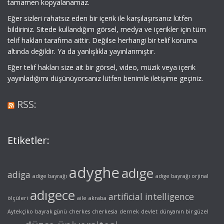
tamamen kopyalanamaz.
Eğer sizleri rahatsız eden bir içerik ile karşılaşırsanız lütfen
bildiriniz. Sitede kullandığım görsel, medya ve içerikler için tüm
telif hakları tarafıma aittir. Değilse herhangi bir telif koruma
altında değildir. Ya da yanlışlıkla yayınlanmıştır.
Eğer telif hakları size ait bir görsel, video, müzik veya içerik
yayınladığımı düşünüyorsanız lütfen benimle iletişime geçiniz.
RSS:
Etiketler:
adyghe
adıge
adiga
adige bayrağı
adıge bayrağı orjinal
adıgece
artificial intelligence
ölçüleri
aile
akraba
Aytekçiko
bayrak günü
cherkes
cherkesia
dernek
devlet
dünyanın bir güzel