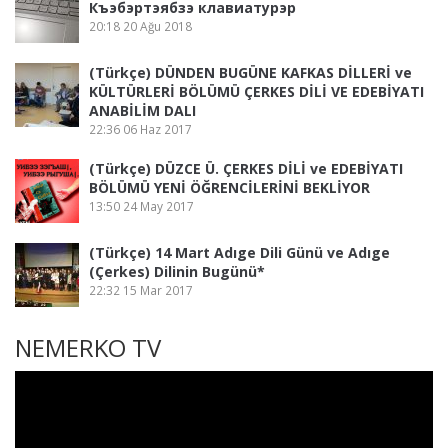
Къэбэртэябзэ клавиатурэр
20:18
20 Ağu 2018
(Türkçe) DÜNDEN BUGÜNE KAFKAS DİLLERİ ve
KÜLTÜRLERİ BÖLÜMÜ ÇERKES DİLİ VE EDEBİYATI
ANABİLİM DALI
22:36
06 Haz 2017
(Türkçe) DÜZCE Ü. ÇERKES DİLİ ve EDEBİYATI
BÖLÜMÜ YENİ ÖĞRENCİLERİNİ BEKLİYOR
13:50
24 May 2017
(Türkçe) 14 Mart Adıge Dili Günü ve Adıge
(Çerkes) Dilinin Bugünü*
22:32
15 Mar 2017
NEMERKO TV