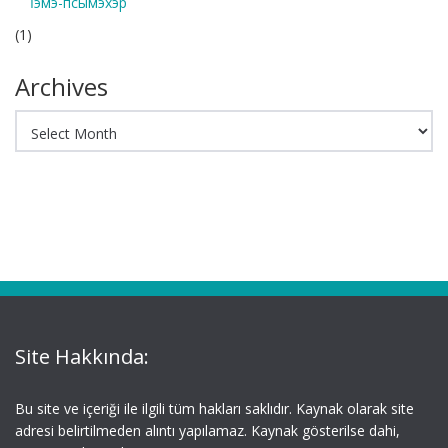
Ӏэмэ-псымэхэр
(1)
Archives
Archives
Site Hakkında:
Bu site ve içeriği ile ilgili tüm hakları saklıdır. Kaynak olarak site
adresi belirtilmeden alıntı yapılamaz. Kaynak gösterilse dahi,