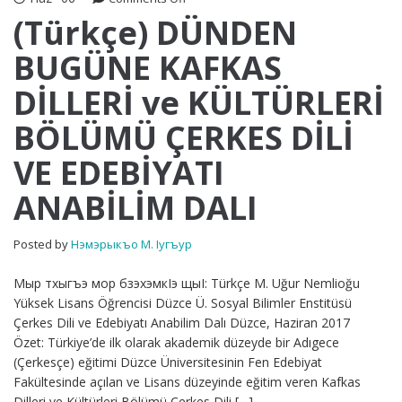
(Türkçe)
(Türkçe) DÜNDEN
DÜNDEN
BUGÜNE KAFKAS
BUGÜNE
KAFKAS
DİLLERİ ve KÜLTÜRLERİ
DİLLERİ
ve
BÖLÜMÜ ÇERKES DİLİ
KÜLTÜRLERİ
BÖLÜMÜ
VE EDEBİYATI
ÇERKES
DİLİ
ANABİLİM DALI
VE
EDEBİYATI
ANABİLİM
Posted by
Нэмэрыкъо М. Iугъур
DALI
Мыр тхыгъэ мор бзэхэмкIэ щыI: Türkçe M. Uğur Nemlioğu
Yüksek Lisans Öğrencisi Düzce Ü. Sosyal Bilimler Enstitüsü
Çerkes Dili ve Edebiyatı Anabilim Dalı Düzce, Haziran 2017
Özet: Türkiye’de ilk olarak akademik düzeyde bir Adıgece
(Çerkesçe) eğitimi Düzce Üniversitesinin Fen Edebiyat
Fakültesinde açılan ve Lisans düzeyinde eğitim veren Kafkas
Dilleri ve Kültürleri Bölümü Çerkes Dili […]