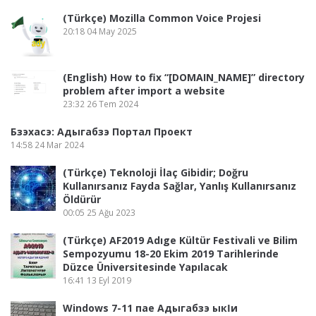
(Türkçe) Mozilla Common Voice Projesi
20:18
04 May 2025
(English) How to fix “[DOMAIN_NAME]” directory
problem after import a website
23:32
26 Tem 2024
Бзэхасэ: Адыгабзэ Портал Проект
14:58
24 Mar 2024
(Türkçe) Teknoloji İlaç Gibidir; Doğru
Kullanırsanız Fayda Sağlar, Yanlış Kullanırsanız
Öldürür
00:05
25 Ağu 2023
(Türkçe) AF2019 Adıge Kültür Festivali ve Bilim
Sempozyumu 18-20 Ekim 2019 Tarihlerinde
Düzce Üniversitesinde Yapılacak
16:41
13 Eyl 2019
Windows 7-11 пае Адыгабзэ ыкӏи