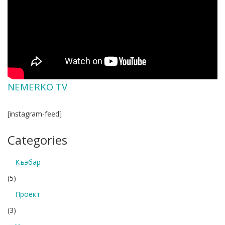
NEMERKO TV
[instagram-feed]
Categories
Къэбар
(5)
Проект
(3)