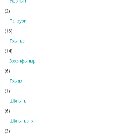
Ушэтын
(2)
Пстэури
(16)
Тхыгъэ
(14)
Зэхэпфыныр
(6)
Тхыдэ
(1)
Шӏэныгъ
(6)
Шӏэныгъэтх
(3)