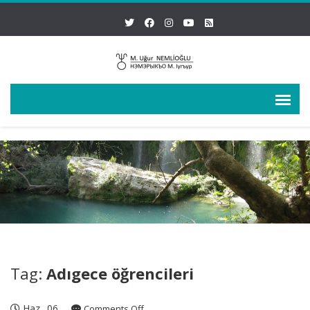
Tag:
Adıgece öğrencileri
Haz
06
on
Comments Off