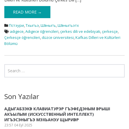
READ MORE →
Пстэури
,
Тхыгъэ
,
Шӏэныгъ
,
Шӏэныгъэтх
adıgece
,
Adıgece öğrencileri
,
çerkes dili ve edebiyatı
,
çerkesçe
,
Çerkesçe öğrencileri
,
düzce üniversitesi
,
Kafkas Dilleri ve Kültürleri
Bölümü
Son Yazılar
АДЫГАБЗЭКӀЭ КЛАВИАТУРЭР ГЪЭФЕДЭНЫМ ӀЭРЫШӀ
АКЪЫЛЫМ (ИСКУССТВЕННЫЙ ИНТЕЛЛЕКТ)
ИГЪЭСЭНЫГЪЭ МЭХЬАНЭУ ЩЫРИӀЭР
23:57
04 Eyl 2025