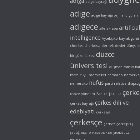
adiga
adige bayrağı
adıge
adıge bayrağı orjinal ölçüleri
adıgece
artificia
aile
akraba
intelligence
Aytekçiko
bayrak günü
cherkes
cherkesia
dernek
devlet
dünyanı
düzce
bir güzel ülkesi
üniversitesi
düşman
family
ha
kartal tüyü
memleket
namarqo
nemerko
nüfus
nemeruko
parti
relative
shapsu
çerke
xabze
yönetim
Zaniko
|ахьыл
çerkes dili ve
çerkes bayrağı
edebiyatı
çerkesya
çerkesçe
çerkez
çerke[s/z]
şapsığ
адыгэ
нэмэрыкъо
унэкъощ
шапсыгъ