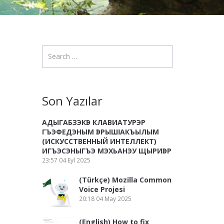
Son Yazılar
АДЫГАБЗЭКӀЭ КЛАВИАТУРЭР
ГЪЭФЕДЭНЫМ ӀЭРЫШӀ АКЪЫЛЫМ
(ИСКУССТВЕННЫЙ ИНТЕЛЛЕКТ)
ИГЪЭСЭНЫГЪЭ МЭХЬАНЭУ ЩЫРИӀЭР
23:57
04 Eyl 2025
(Türkçe) Mozilla Common
Voice Projesi
20:18
04 May 2025
(English) How to fix