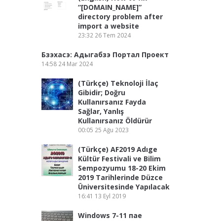
“[DOMAIN_NAME]”
directory problem after
import a website
23:32
26 Tem 2024
Бзэхасэ: Адыгабзэ Портал Проект
14:58
24 Mar 2024
(Türkçe) Teknoloji İlaç
Gibidir; Doğru
Kullanırsanız Fayda
Sağlar, Yanlış
Kullanırsanız Öldürür
00:05
25 Ağu 2023
(Türkçe) AF2019 Adıge
Kültür Festivali ve Bilim
Sempozyumu 18-20 Ekim
2019 Tarihlerinde Düzce
Üniversitesinde Yapılacak
16:41
13 Eyl 2019
Windows 7-11 пае