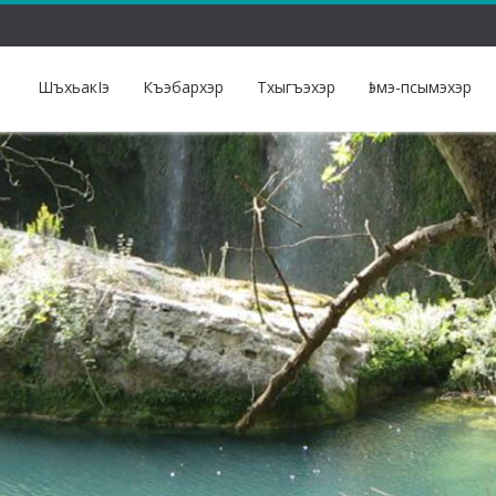
ШъхьакIэ
Къэбархэр
Тхыгъэхэр
Ӏэмэ-псымэхэр