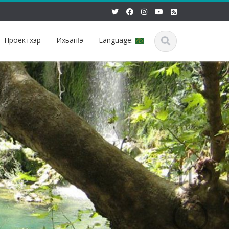
Проектхэр
Ихьапӏэ
Language: