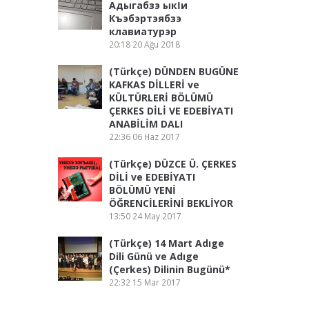
Адыгабзэ ыкӏи
Къэбэртэябзэ
клавиатурэр
20:18
20 Ağu 2018
(Türkçe) DÜNDEN BUGÜNE
KAFKAS DİLLERİ ve
KÜLTÜRLERİ BÖLÜMÜ
ÇERKES DİLİ VE EDEBİYATI
ANABİLİM DALI
22:36
06 Haz 2017
(Türkçe) DÜZCE Ü. ÇERKES
DİLİ ve EDEBİYATI
BÖLÜMÜ YENİ
ÖĞRENCİLERİNİ BEKLİYOR
13:50
24 May 2017
(Türkçe) 14 Mart Adıge
Dili Günü ve Adıge
(Çerkes) Dilinin Bugünü*
22:32
15 Mar 2017