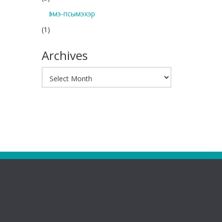
Ӏэмэ-псымэхэр
(1)
Archives
Archives