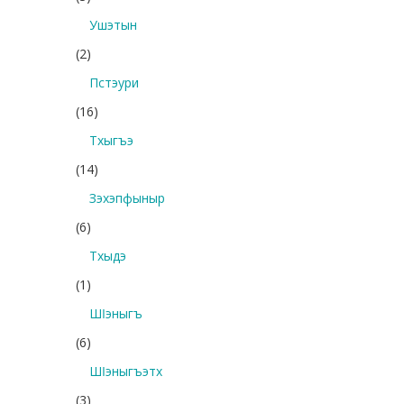
Ушэтын
(2)
Пстэури
(16)
Тхыгъэ
(14)
Зэхэпфыныр
(6)
Тхыдэ
(1)
Шӏэныгъ
(6)
Шӏэныгъэтх
(3)