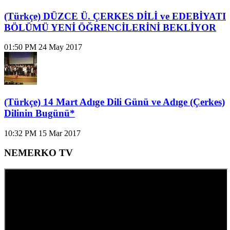
(Türkçe) DÜZCE Ü. ÇERKES DİLİ ve EDEBİYATI
BÖLÜMÜ YENİ ÖĞRENCİLERİNİ BEKLİYOR
01:50 PM
24 May 2017
(Türkçe) 14 Mart Adıge Dili Günü ve Adıge (Çerkes)
Dilinin Bugünü*
10:32 PM
15 Mar 2017
NEMERKO TV