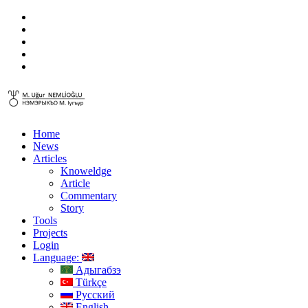
Home
News
Articles
Knoweldge
Article
Commentary
Story
Tools
Projects
Login
Language:
Адыгабзэ
Türkçe
Русский
English