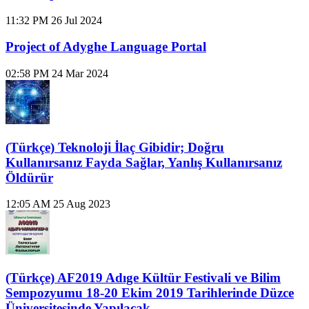
11:32 PM
26 Jul 2024
Project of Adyghe Language Portal
02:58 PM
24 Mar 2024
(Türkçe) Teknoloji İlaç Gibidir; Doğru
Kullanırsanız Fayda Sağlar, Yanlış Kullanırsanız
Öldürür
12:05 AM
25 Aug 2023
(Türkçe) AF2019 Adıge Kültür Festivali ve Bilim
Sempozyumu 18-20 Ekim 2019 Tarihlerinde Düzce
Üniversitesinde Yapılacak