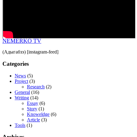
NEMERKO TV
(Адыгабзэ) [instagram-feed]
Categories
News
(5)
Project
(3)
Research
(2)
General
(16)
Writing
(14)
Essay
(6)
Story
(1)
Knoweldge
(6)
Article
(3)
Tools
(1)
Archives