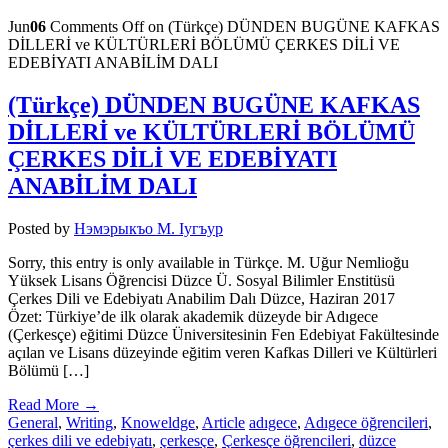
Jun
06
Comments Off
on (Türkçe) DÜNDEN BUGÜNE KAFKAS
DİLLERİ ve KÜLTÜRLERİ BÖLÜMÜ ÇERKES DİLİ VE
EDEBİYATI ANABİLİM DALI
(Türkçe) DÜNDEN BUGÜNE KAFKAS
DİLLERİ ve KÜLTÜRLERİ BÖLÜMÜ
ÇERKES DİLİ VE EDEBİYATI
ANABİLİM DALI
Posted by
Нэмэрыкъо М. Iугъур
Sorry, this entry is only available in Türkçe. M. Uğur Nemlioğu
Yüksek Lisans Öğrencisi Düzce Ü. Sosyal Bilimler Enstitüsü
Çerkes Dili ve Edebiyatı Anabilim Dalı Düzce, Haziran 2017
Özet: Türkiye’de ilk olarak akademik düzeyde bir Adıgece
(Çerkesçe) eğitimi Düzce Üniversitesinin Fen Edebiyat Fakültesinde
açılan ve Lisans düzeyinde eğitim veren Kafkas Dilleri ve Kültürleri
Bölümü […]
Read More →
General
,
Writing
,
Knoweldge
,
Article
adıgece
,
Adıgece öğrencileri
,
çerkes dili ve edebiyatı
,
çerkesçe
,
Çerkesçe öğrencileri
,
düzce