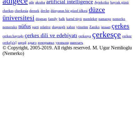
adıgece
artificial intelligence
aile
akraba
Aytekçiko
bayrak günü
düzce
cherkes
cherkesia
dernek
devlet
dünyanın bir güzel ülkesi
üniversitesi
düşman
family
halk
kartal tüyü
memleket
namarqo
nemerko
çerkes
nüfus
nemeruko
parti
relative
shapsugh
xabze
yönetim
Zaniko
|ахьыл
çerkesçe
çerkes dili ve edebiyatı
çerkes bayrağı
çerkesya
çerkez
çerke[s/z]
şapsığ
адыгэ
нэмэрыкъо
унэкъощ
шапсыгъ
© Copyright, 2005-2019. All rights reserved. M. Ugur Nemlioglu
(Nemerko)