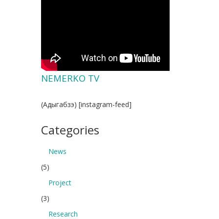
NEMERKO TV
(Адыгабзэ) [instagram-feed]
Categories
News
(5)
Project
(3)
Research