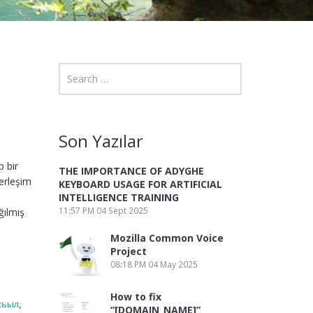
Son Yazılar
p bir
THE IMPORTANCE OF ADYGHE
yerleşim
KEYBOARD USAGE FOR ARTIFICIAL
INTELLIGENCE TRAINING
11:57 PM
04 Sept 2025
ğılmış
Mozilla Common Voice
Project
08:18 PM
04 May 2025
How to fix
хьыл
,
“[DOMAIN_NAME]”