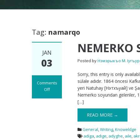
Tag:
namarqo
NEMERKO S
JAN
03
Posted by
Нэмэрыкъо М. Iугъур
Sorry, this entry is only avail
sülale adıdır. 1864 öncesi Kafka
Comments
yeri Natuhay [Нэтхъуай] ve Şap
Off
Nemerko soyundan gelenler, 18
on
[…]
NEMERKO
Soy
READ MORE →
Adı
General
,
Writing
,
Knoweldge
adiga
,
adıge
,
adyghe
,
aile
,
ak