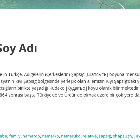
oy Adı
able in Türkçe. Adıgelerin (Çerkeslerin) Şapsıg [Шапсыгъ] boyuna mensu
sya’nın Kıyı Şapsıg bölgesinde yerleşik olan ailemizin Kıyı Şapsıg’daki 
sığların birlikte yaşadığı Kudako [Кудакъо] köyü olarak bilinmektedir.
64 sonrası başta Türkiye’de ve Ürdün’de olmak üzere bir çok yere da
raba
,
family
,
namarqo
,
nemerko
,
nemeruko
,
relative
,
şapsığ
,
shapsugh
,
|а