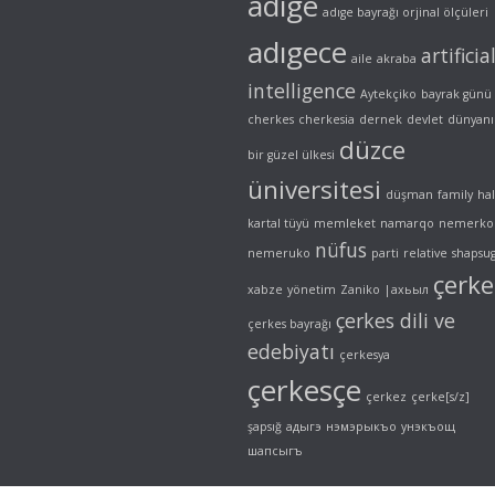
adıge
adıge bayrağı orjinal ölçüleri
adıgece
artificia
aile
akraba
intelligence
Aytekçiko
bayrak günü
cherkes
cherkesia
dernek
devlet
dünyanı
düzce
bir güzel ülkesi
üniversitesi
düşman
family
ha
kartal tüyü
memleket
namarqo
nemerko
nüfus
nemeruko
parti
relative
shapsu
çerke
xabze
yönetim
Zaniko
|ахьыл
çerkes dili ve
çerkes bayrağı
edebiyatı
çerkesya
çerkesçe
çerkez
çerke[s/z]
şapsığ
адыгэ
нэмэрыкъо
унэкъощ
шапсыгъ