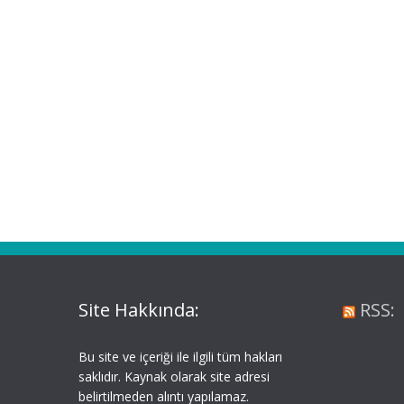
Site Hakkında:
RSS:
Bu site ve içeriği ile ilgili tüm hakları
saklıdır. Kaynak olarak site adresi
belirtilmeden alıntı yapılamaz.