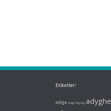
Etiketler:
adyghe
adiga
adige bayrağı