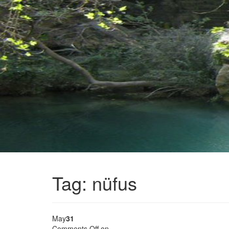
Tag:
nüfus
May
31
Comments Off
on