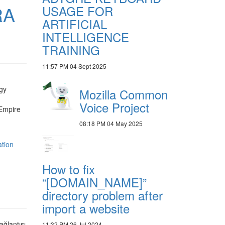
RA
USAGE FOR
ARTIFICIAL
INTELLIGENCE
TRAINING
11:57 PM
04 Sept 2025
gy
Mozilla Common
Voice Project
 Empire
08:18 PM
04 May 2025
ation
How to fix
“[DOMAIN_NAME]”
directory problem after
import a website
ağlantısı
11:32 PM
26 Jul 2024