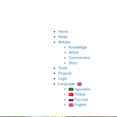
Home
News
Articles
Knoweldge
Article
Commentary
Story
Tools
Projects
Login
Language:
Адыгабзэ
Türkçe
Русский
English