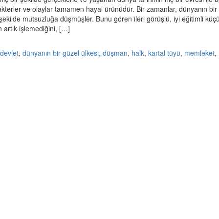
kterler ve olaylar tamamen hayal ürünüdür. Bir zamanlar, dünyanın bir
şekilde mutsuzluğa düşmüşler. Bunu gören ileri görüşlü, iyi eğitimli küçü
 artık işlemediğini, […]
,
devlet
,
dünyanın bir güzel ülkesi
,
düşman
,
halk
,
kartal tüyü
,
memleket
,