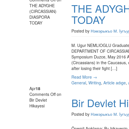
THE ADYGH
THE ADYGHE
(CIRCASSIAN)
TODAY
DIASPORA
TODAY
Posted by
Нэмэрыкъо М. Iугъу
M. Ugur NEMLIOGLU Graduate
DEPARTMENT OF CIRCASSIAN 
Symposium Duzce, May 2016 
(Circassians) in the Caucasus, 
after losing their fight […]
Read More →
General
,
Writing
,
Article
adıge
,
Apr
18
Comments Off
on
Bir Devlet H
Bir Devlet
Hikayesi
Posted by
Нэмэрыкъо М. Iугъу
Önemli Açıklama: Bu hikayenin hi