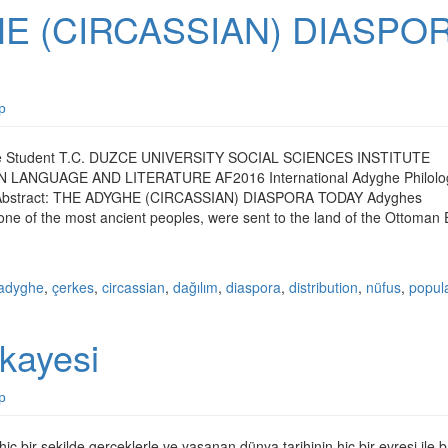
E (CIRCASSIAN) DIASPO
р
 Student T.C. DUZCE UNIVERSITY SOCIAL SCIENCES INSTITUTE
LANGUAGE AND LITERATURE AF2016 International Adyghe Philolo
Abstract: THE ADYGHE (CIRCASSIAN) DIASPORA TODAY Adyghes
one of the most ancient peoples, were sent to the land of the Ottoman
adyghe
,
çerkes
,
circassian
,
dağılım
,
diaspora
,
distribution
,
nüfus
,
popul
ikayesi
р
ç bir şekilde gerçeklerle ve yaşanan dünya tarihinin hiç bir evresi ile b