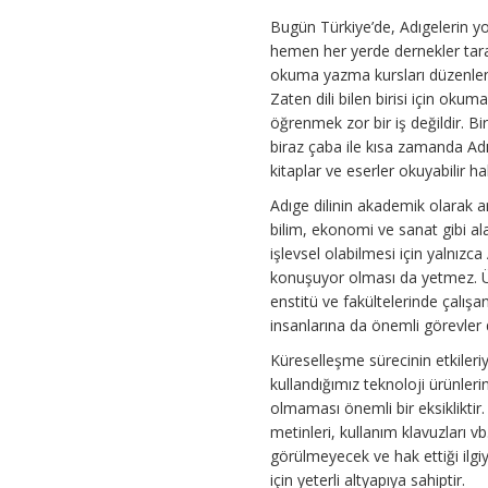
Bugün Türkiye’de, Adıgelerin y
hemen her yerde dernekler tar
okuma yazma kursları düzenle
Zaten dili bilen birisi için oku
öğrenmek zor bir iş değildir. B
biraz çaba ile kısa zamanda Ad
kitaplar ve eserler okuyabilir hal
Adıge dilinin akademik olarak ar
bilim, ekonomi ve sanat gibi al
işlevsel olabilmesi için yalnızca 
konuşuyor olması da yetmez. Ü
enstitü ve fakültelerinde çalışan
insanlarına da önemli görevler
Küreselleşme sürecinin etkileriy
kullandığımız teknoloji ürünleri
olmaması önemli bir eksikliktir.
metinleri, kullanım klavuzları vb
görülmeyecek ve hak ettiği ilgiy
için yeterli altyapıya sahiptir.