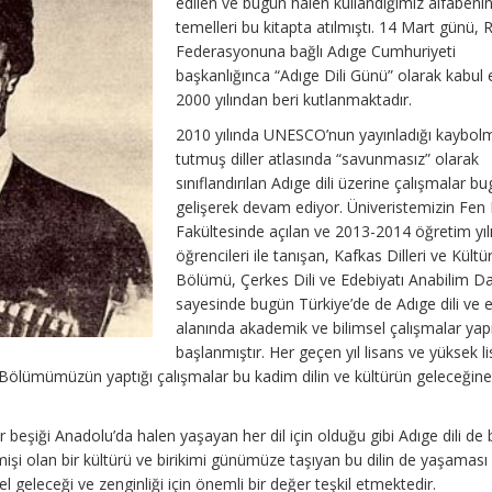
edilen ve bugün halen kullandığımız alfabeni
temelleri bu kitapta atılmıştı. 14 Mart günü, 
Federasyonuna bağlı Adıge Cumhuriyeti
başkanlığınca “Adıge Dili Günü” olarak kabul e
2000 yılından beri kutlanmaktadır.
2010 yılında UNESCO’nun yayınladığı kaybol
tutmuş diller atlasında “savunmasız” olarak
sınıflandırılan Adıge dili üzerine çalışmalar b
gelişerek devam ediyor. Üniveristemizin Fen
Fakültesinde açılan ve 2013-2014 öğretim yılı
öğrencileri ile tanışan, Kafkas Dilleri ve Kültür
Bölümü, Çerkes Dili ve Edebiyatı Anabilim Da
sayesinde bugün Türkiye’de de Adıge dili ve 
alanında akademik ve bilimsel çalışmalar ya
başlanmıştır. Her geçen yıl lisans ve yüksek l
 Bölümümüzün yaptığı çalışmalar bu kadim dilin ve kültürün geleceğine
beşiği Anadolu’da halen yaşayan her dil için olduğu gibi Adıge dili de b
çmişi olan bir kültürü ve birikimi günümüze taşıyan bu dilin de yaşaması
el geleceği ve zenginliği için önemli bir değer teşkil etmektedir.