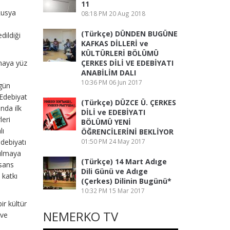
n
11
Rusya
08:18 PM
20 Aug 2018
(Türkçe) DÜNDEN BUGÜNE
dildiği
KAFKAS DİLLERİ ve
KÜLTÜRLERİ BÖLÜMÜ
maya yüz
ÇERKES DİLİ VE EDEBİYATI
ANABİLİM DALI
10:36 PM
06 Jun 2017
ugün
 Edebiyat
(Türkçe) DÜZCE Ü. ÇERKES
nda ilk
DİLİ ve EDEBİYATI
leri
BÖLÜMÜ YENİ
lı
ÖĞRENCİLERİNİ BEKLİYOR
edebiyatı
01:50 PM
24 May 2017
pılmaya
(Türkçe) 14 Mart Adıge
isans
Dili Günü ve Adıge
 katkı
(Çerkes) Dilinin Bugünü*
10:32 PM
15 Mar 2017
ir kültür
NEMERKO TV
 ve