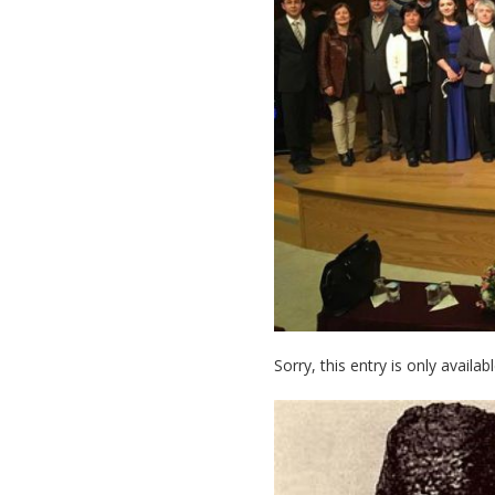
(Çerkes)
Dilinin
Bugünü*
Sorry, this entry is only availab