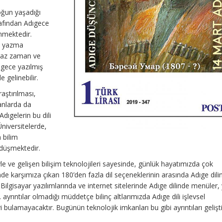
oğun yaşadığı
afından Adıgece
nmektedir.
ma yazma
iraz zaman ve
ıgece yazılmış
e gelinebilir.
aştırılması,
anlarda da
Adıgelerin bu dili
niversitelerde,
 bilim
 düşmektedir.
le ve gelişen bilişim teknolojileri sayesinde, günlük hayatımızda çok
nde karşımıza çıkan 180’den fazla dil seçeneklerinin arasında Adıge dili
 Bilgisayar yazılımlarında ve internet sitelerinde Adıge dilinde menüler
. ayrıntılar olmadığı müddetçe bilinç altlarımızda Adıge dili işlevsel
i bulamayacaktır. Bugünün teknolojik imkanları bu gibi ayrıntıları geliş