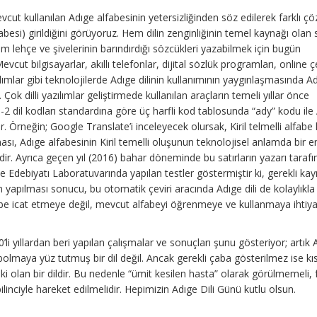
vcut kullanılan Adıge alfabesinin yetersizliğinden söz edilerek farklı 
fabesi) girildiğini görüyoruz. Hem dilin zenginliğinin temel kaynağı olan 
 lehçe ve şivelerinin barındırdığı sözcükleri yazabilmek için bugün
evcut bilgisayarlar, akıllı telefonlar, dijital sözlük programları, online çe
zılımlar gibi teknolojilerde Adıge dilinin kullanımının yaygınlaşmasında A
ur. Çok dilli yazılımlar geliştirmede kullanılan araçların temeli yıllar önce
 dil kodları standardına göre üç harfli kod tablosunda “ady” kodu ile
r. Örneğin; Google Translate’i inceleyecek olursak, Kiril telmelli alfabe
ması, Adıge alfabesinin Kiril temelli oluşunun teknolojisel anlamda bir e
r. Ayrıca geçen yıl (2016) bahar döneminde bu satırların yazarı taraf
e Edebiyatı Laboratuvarında yapılan testler göstermiştir ki, gerekli kay
 yapılması sonucu, bu otomatik çeviri aracında Adıge dili de kolaylıkla 
fabe icat etmeye değil, mevcut alfabeyi öğrenmeye ve kullanmaya ihtiy
li yıllardan beri yapılan çalışmalar ve sonuçları şunu gösteriyor; artık A
ybolmaya yüz tutmuş bir dil değil. Ancak gerekli çaba gösterilmez ise kı
olan bir dildir. Bu nedenle “ümit kesilen hasta” olarak görülmemeli, 
inciyle hareket edilmelidir. Hepimizin Adıge Dili Günü kutlu olsun.