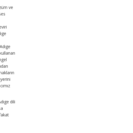
çözüm ve
ses
viri
dıge
 Adıge
 kullanan
ngel
ından
nakların
yerini
acımız
dıge dili
sa
fakat