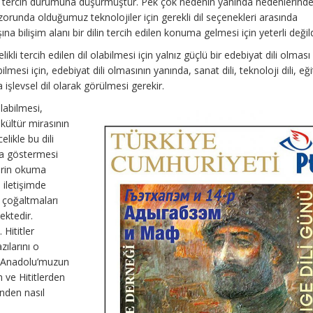
nci tercih durumuna düşürmüştür. Pek çok nedenin yanında nedenlerinde
orunda olduğumuz teknolojiler için gerekli dil seçenekleri arasında
a bilişim alanı bir dilin tercih edilen konuma gelmesi için yeterli değild
ikli tercih edilen dil olabilmesi için yalnız güçlü bir edebiyat dili olmas
ilmesi için, edebiyat dili olmasının yanında, sanat dili, teknoloji dili, eğ
 işlevsel dil olarak görülmesi gerekir.
ılabilmesi,
n kültür mirasının
likle bu dili
ba göstermesi
erin okuma
 iletişimde
ı çoğaltmaları
ektedir.
 Hititler
zılarını o
z Anadolu’muzun
n ve Hititlerden
nden nasıl