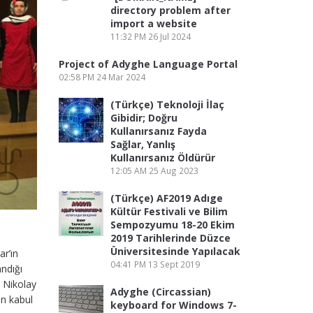
directory problem after
import a website
11:32 PM
26 Jul 2024
Project of Adyghe Language Portal
02:58 PM
24 Mar 2024
(Türkçe) Teknoloji İlaç
Gibidir; Doğru
Kullanırsanız Fayda
Sağlar, Yanlış
Kullanırsanız Öldürür
12:05 AM
25 Aug 2023
(Türkçe) AF2019 Adıge
Kültür Festivali ve Bilim
Sempozyumu 18-20 Ekim
2019 Tarihlerinde Düzce
Üniversitesinde Yapılacak
r’ın
04:41 PM
13 Sept 2019
andığı
 Nikolay
Adyghe (Circassian)
en kabul
keyboard for Windows 7-