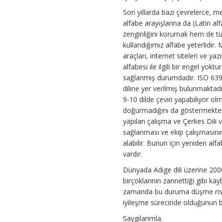
Son yıllarda bazı çevrelerce, me
alfabe arayışlarına da (Latin al
zenginliğini korumak hem de tüm
kullandığımız alfabe yeterlidir. M
araçları, internet siteleri ve ya
alfabesi ile ilgili bir engel yokt
sağlanmış durumdadır. ISO 639-2
diline yer verilmiş bulunmaktadı
9-10 dilde çeviri yapabiliyor ol
doğurmadığını da göstermektedi
yapılan çalışma ve Çerkes Dili v
sağlanması ve ekip çalışmasının
alabilir. Bunun için yeniden al
vardır.
Dünyada Adıge dili üzerine 2000’
birçoklarının zannettiği gibi ka
zamanda bu duruma düşme riski 
iyileşme sürecinde olduğunun bil
Saygılarımla.