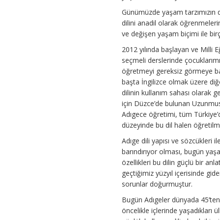
Günümüzde yaşam tarzımızın de
dilini anadil olarak öğrenmeler
ve değişen yaşam biçimi ile birço
2012 yılında başlayan ve Milli
seçmeli derslerinde çocuklarım
öğretmeyi gereksiz görmeye başl
başta İngilizce olmak üzere diğ
dilinin kullanım sahası olarak g
için Düzce’de bulunan Uzunmust
Adıgece öğretimi, tüm Türkiye’d
düzeyinde bu dil halen öğretil
Adıge dili yapısı ve sözcükleri i
barındırıyor olması, bugün yaşa
özellikleri bu dilin güçlü bir a
geçtiğimiz yüzyıl içerisinde gi
sorunlar doğurmuştur.
Bugün Adıgeler dünyada 45’ten f
öncelikle içlerinde yaşadıkları 