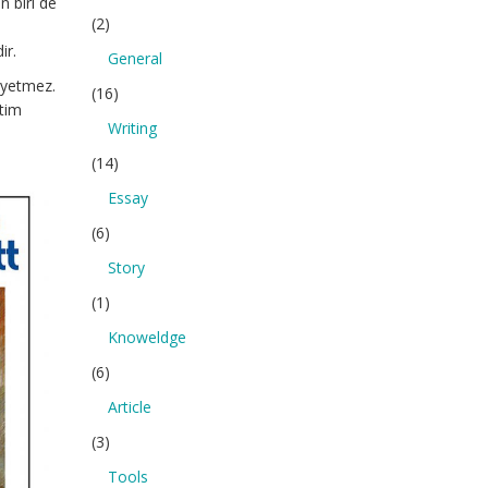
n biri de
(2)
ir.
General
ı yetmez.
(16)
itim
Writing
(14)
Essay
(6)
Story
(1)
Knoweldge
(6)
Article
(3)
Tools