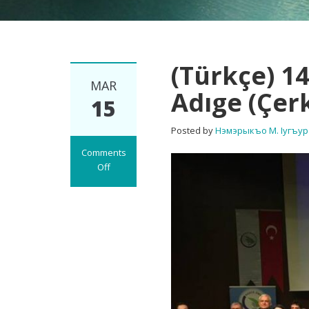
(Türkçe) 1
MAR
Adıge (Çer
15
Posted by
Нэмэрыкъо М. Iугъур
Comments
Off
on
(Türkçe)
14
Mart
Adıge
Dili
Günü
ve
Adıge