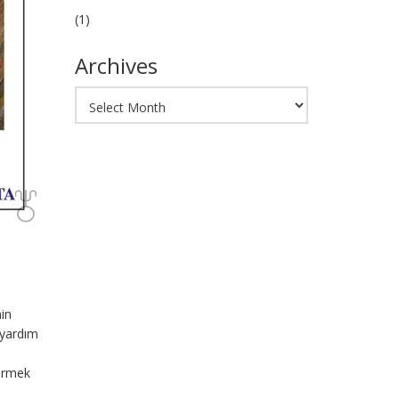
(1)
Archives
Archives
nin
, yardım
tirmek