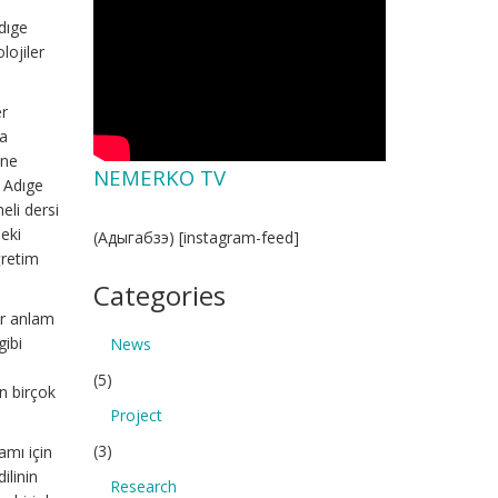
dıge
lojiler
er
na
ine
NEMERKO TV
e Adıge
eli dersi
eki
(Адыгабзэ) [instagram-feed]
ğretim
Categories
bir anlam
gibi
News
(5)
n birçok
Project
(3)
amı için
ilinin
Research