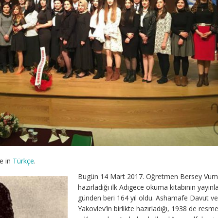
le in
Türkçe
.
Bugün 14 Mart 2017. Öğretmen Bersey Vuma
hazırladığı ilk Adıgece okuma kitabının yayınl
günden beri 164 yıl oldu. Ashamafe Davut ve
Yakovlev’in birlikte hazırladığı, 1938 de resm