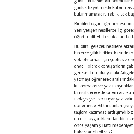
günlük kullanım dili olarak iki
günlük hayatımızda kullanmak z
bulunmamasıdır. Tabi ki tek başın
Bir dilin bugün öğrenilmesi öncel
Yeni yetişen nesillerce ilgi göreb
öğretim dili vb. birçok alanda da
Bu dilin, gelecek nesillere aktar
binlerce yıllık birikimi barındıra
yok olmaması için şüphesiz önce
anadili olarak konuşanların ça
gerekir. Tüm dünyadaki Adıgel
yazmayı öğrenerek aralarındaki
kullanmaları ve yazılı kaynaklar
birincil derecede önem arz etm
Dolayısıyle; “söz uçar yazı kalır”.
döneminde Hitit insanları çivi ya
taşlara kazımasalardı şimdi bi
en eski uygarlıklarından biri ola
önce yaşamış Hatti medeniyeti
haberdar olabilirdik?