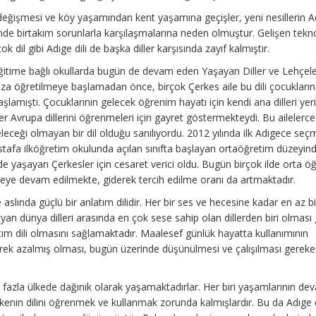
ğişmesi ve köy yaşamından kent yaşamına geçişler, yeni nesillerin A
inde birtakım sorunlarla karşılaşmalarına neden olmuştur. Gelişen tekno
k dil gibi Adıge dili de başka diller karşısında zayıf kalmıştır.
 Eğitime bağlı okullarda bugün de devam eden Yaşayan Diller ve Lehçel
ıza öğretilmeye başlamadan önce, birçok Çerkes aile bu dili çocukları
amıştı. Çocuklarının gelecek öğrenim hayatı için kendi ana dilleri yer
er Avrupa dillerini öğrenmeleri için gayret göstermekteydi. Bu ailelerc
eleceği olmayan bir dil olduğu sanılıyordu. 2012 yılında ilk Adıgece seçm
afa ilköğretim okulunda açılan sınıfta başlayan ortaöğretim düzeyind
e yaşayan Çerkesler için cesaret verici oldu. Bugün birçok ilde orta ö
meye devam edilmekte, giderek tercih edilme oranı da artmaktadır.
le aslında güçlü bir anlatım dilidir. Her bir ses ve hecesine kadar en az 
yan dünya dilleri arasında en çok sese sahip olan dillerden biri olması 
nlatım dili olmasını sağlamaktadır. Maalesef günlük hayatta kullanımının
derek azalmış olması, bugün üzerinde düşünülmesi ve çalışılması gereke
azla ülkede dağınık olarak yaşamaktadırlar. Her biri yaşamlarının dev
ülkenin dilini öğrenmek ve kullanmak zorunda kalmışlardır. Bu da Adıge d