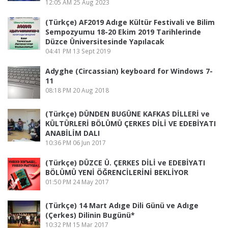
12:05 AM
25 Aug 2023
(Türkçe) AF2019 Adıge Kültür Festivali ve Bilim
Sempozyumu 18-20 Ekim 2019 Tarihlerinde
Düzce Üniversitesinde Yapılacak
04:41 PM
13 Sept 2019
Adyghe (Circassian) keyboard for Windows 7-
11
08:18 PM
20 Aug 2018
(Türkçe) DÜNDEN BUGÜNE KAFKAS DİLLERİ ve
KÜLTÜRLERİ BÖLÜMÜ ÇERKES DİLİ VE EDEBİYATI
ANABİLİM DALI
10:36 PM
06 Jun 2017
(Türkçe) DÜZCE Ü. ÇERKES DİLİ ve EDEBİYATI
BÖLÜMÜ YENİ ÖĞRENCİLERİNİ BEKLİYOR
01:50 PM
24 May 2017
(Türkçe) 14 Mart Adıge Dili Günü ve Adıge
(Çerkes) Dilinin Bugünü*
10:32 PM
15 Mar 2017