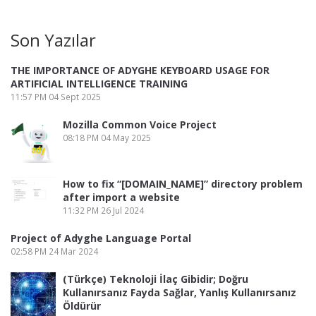
Li
A
a
o
Son Yazılar
n
p
m
o
k
p
k
THE IMPORTANCE OF ADYGHE KEYBOARD USAGE FOR
ARTIFICIAL INTELLIGENCE TRAINING
11:57 PM
04 Sept 2025
Mozilla Common Voice Project
08:18 PM
04 May 2025
How to fix “[DOMAIN_NAME]” directory problem
after import a website
11:32 PM
26 Jul 2024
Project of Adyghe Language Portal
02:58 PM
24 Mar 2024
(Türkçe) Teknoloji İlaç Gibidir; Doğru
Kullanırsanız Fayda Sağlar, Yanlış Kullanırsanız
Öldürür