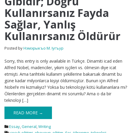
Gibidir; Doğru
Gibidir;
Kullanırsanız Fayda
Doğru
Kullanırsanız
Sağlar, Yanlış
Fayda
Sağlar,
Kullanırsanız Öldürür
Yanlış
Kullanırsanız
Öldürür
Posted by
Нэмэрыкъо М. Iугъур
Sorry, this entry is only available in Türkçe. Dinamiti icad eden
Alfred Nobel, madenciler, yıkım işçileri vs. ölmesin diye icat
etmişti. Ama tarihteki kullanım şekillerine bakarsak dinamit bu
güne kadar milyonlarca kişiyi öldürmüştür. Bunun için Alfred
Nobel’e mi kızmalıyız? Yoksa bu teknolojiyi kötü kullananlara mı?
Ölenlerden gerçekten dinamit mi sorumlu? Ama o da bir
teknoloji […]
READ MORE →
Essay
,
General
,
Writing
çocuk eğitimi
,
ebeveyn
,
eğitim
,
ilaç
,
öğrenme
,
teknoloji