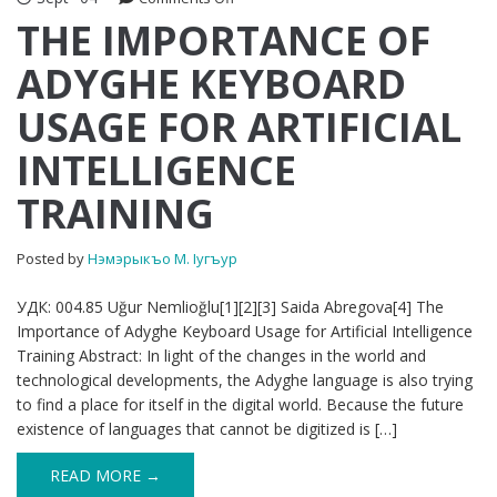
THE
THE IMPORTANCE OF
IMPORTANCE
ADYGHE KEYBOARD
OF
ADYGHE
USAGE FOR ARTIFICIAL
KEYBOARD
USAGE
INTELLIGENCE
FOR
ARTIFICIAL
TRAINING
INTELLIGENCE
TRAINING
Posted by
Нэмэрыкъо М. Iугъур
УДК: 004.85 Uğur Nemlioğlu[1][2][3] Saida Abregova[4] The
Importance of Adyghe Keyboard Usage for Artificial Intelligence
Training Abstract: In light of the changes in the world and
technological developments, the Adyghe language is also trying
to find a place for itself in the digital world. Because the future
existence of languages that cannot be digitized is […]
READ MORE →