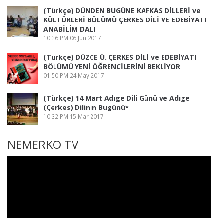
(Türkçe) DÜNDEN BUGÜNE KAFKAS DİLLERİ ve
KÜLTÜRLERİ BÖLÜMÜ ÇERKES DİLİ VE EDEBİYATI
ANABİLİM DALI
10:36 PM
06 Jun 2017
(Türkçe) DÜZCE Ü. ÇERKES DİLİ ve EDEBİYATI
BÖLÜMÜ YENİ ÖĞRENCİLERİNİ BEKLİYOR
01:50 PM
24 May 2017
(Türkçe) 14 Mart Adıge Dili Günü ve Adıge
(Çerkes) Dilinin Bugünü*
10:32 PM
15 Mar 2017
NEMERKO TV