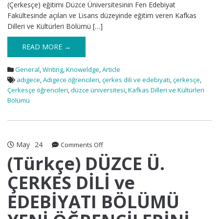
(Çerkesçe) eğitimi Düzce Üniversitesinin Fen Edebiyat
Fakültesinde açılan ve Lisans düzeyinde eğitim veren Kafkas
Dilleri ve Kültürleri Bölümü […]
READ MORE →
General
,
Writing
,
Knoweldge
,
Article
adıgece
,
Adıgece öğrencileri
,
çerkes dili ve edebiyatı
,
çerkesçe
,
Çerkesçe öğrencileri
,
düzce üniversitesi
,
Kafkas Dilleri ve Kültürleri
Bölümü
May
24
on
Comments Off
(Türkçe)
(Türkçe) DÜZCE Ü.
DÜZCE
ÇERKES DİLİ ve
Ü.
ÇERKES
EDEBİYATI BÖLÜMÜ
DİLİ
ve
EDEBİYATI