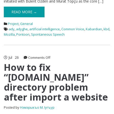
initiated with Bülent Özden and Murat Topçu as the core […]
READ MORE →
Project
,
General
ady
,
adyghe
,
artificial intelligence
,
Common Voice
,
Kabardian
,
kbd
,
Mozilla
,
Pontoon
,
Spontaneous Speech
Jul
26
on
Comments Off
How
How to fix
to
“[DOMAIN_NAME]”
fix
“[DOMAIN_NAME]”
directory problem
directory
problem
after import a website
after
import
a
Posted by
Нэмэрыкъо М. Iугъур
website