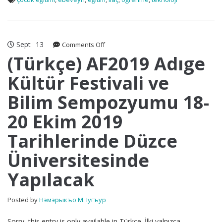
Sept
13
on
Comments Off
(Türkçe)
(Türkçe) AF2019 Adıge
AF2019
Kültür Festivali ve
Adıge
Kültür
Bilim Sempozyumu 18-
Festivali
ve
20 Ekim 2019
Bilim
Sempozyumu
Tarihlerinde Düzce
18-
20
Üniversitesinde
Ekim
2019
Yapılacak
Tarihlerinde
Düzce
Posted by
Нэмэрыкъо М. Iугъур
Üniversitesinde
Yapılacak
Sorry, this entry is only available in Türkçe. İlki yalnızca