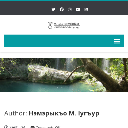
Author:
Нэмэрыкъо М. Iугъур
Sept
04
on
Comments Off