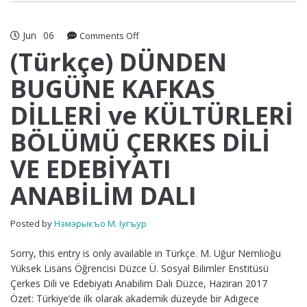
Jun
06
on
Comments Off
(Türkçe)
(Türkçe) DÜNDEN
DÜNDEN
BUGÜNE KAFKAS
BUGÜNE
KAFKAS
DİLLERİ ve KÜLTÜRLERİ
DİLLERİ
ve
BÖLÜMÜ ÇERKES DİLİ
KÜLTÜRLERİ
BÖLÜMÜ
VE EDEBİYATI
ÇERKES
DİLİ
ANABİLİM DALI
VE
EDEBİYATI
ANABİLİM
Posted by
Нэмэрыкъо М. Iугъур
DALI
Sorry, this entry is only available in Türkçe. M. Uğur Nemlioğu
Yüksek Lisans Öğrencisi Düzce Ü. Sosyal Bilimler Enstitüsü
Çerkes Dili ve Edebiyatı Anabilim Dalı Düzce, Haziran 2017
Özet: Türkiye’de ilk olarak akademik düzeyde bir Adıgece