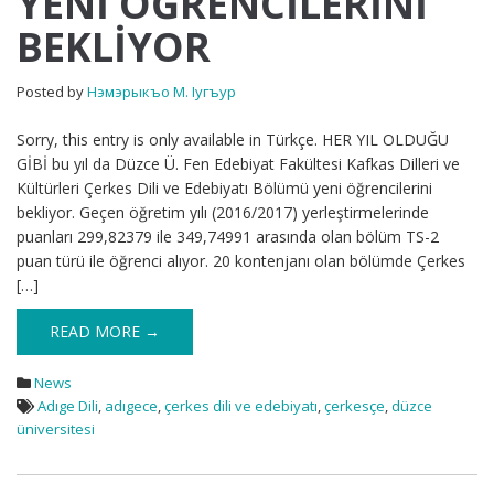
YENİ ÖĞRENCİLERİNİ
BÖLÜMÜ
BEKLİYOR
YENİ
ÖĞRENCİLERİNİ
BEKLİYOR
Posted by
Нэмэрыкъо М. Iугъур
Sorry, this entry is only available in Türkçe. HER YIL OLDUĞU
GİBİ bu yıl da Düzce Ü. Fen Edebiyat Fakültesi Kafkas Dilleri ve
Kültürleri Çerkes Dili ve Edebiyatı Bölümü yeni öğrencilerini
bekliyor. Geçen öğretim yılı (2016/2017) yerleştirmelerinde
puanları 299,82379 ile 349,74991 arasında olan bölüm TS-2
puan türü ile öğrenci alıyor. 20 kontenjanı olan bölümde Çerkes
[…]
READ MORE →
News
Adıge Dili
,
adıgece
,
çerkes dili ve edebiyatı
,
çerkesçe
,
düzce
üniversitesi