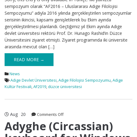
sempozyum olarak “AF2016 – Uluslararası Adıge Filolojisi
Sempozyumu” adıyla 2016 yılında gerçekleştirilen sempozyumlar
serisinin ikincisi, kapsamı genişletilerek bu Ekim ayında
gerçekleştirilmesi planlandı. Geçtiğimiz yıl Ekim ayında Adıge
devlet üniversitesi rektörü Prof. Dr. Hunago Rashid’in Düzce
Üniversitesini ziyaret etmişti. Ziyaret programında iki üniversite
arasında mevcut olan […]
READ MORE →
News
Adıge Devlet Üniversitesi
,
Adıge Filolojisi Sempozyumu
,
Adıge
Kültür Festivali
,
AF2019
,
düzce üniversitesi
Aug
20
on
Comments Off
Adyghe
Adyghe (Circassian)
(Circassian)
keyboard