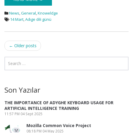
News
,
General
,
Knoweldge
14 Mart
,
Adıge dili günü
Post
←
Older posts
navigation
Son Yazılar
THE IMPORTANCE OF ADYGHE KEYBOARD USAGE FOR
ARTIFICIAL INTELLIGENCE TRAINING
11:57 PM
04 Sept 2025
Mozilla Common Voice Project
08:18 PM
04 May 2025