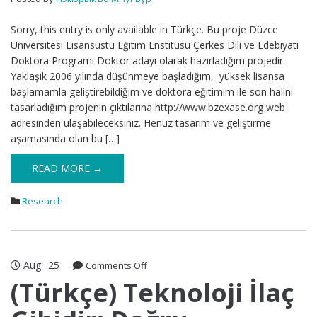
Sorry, this entry is only available in Türkçe. Bu proje Düzce
Üniversitesi Lisansüstü Eğitim Enstitüsü Çerkes Dili ve Edebiyatı
Doktora Programı Doktor adayı olarak hazırladığım projedir.
Yaklaşık 2006 yılında düşünmeye başladığım, yüksek lisansa
başlamamla geliştirebildiğim ve doktora eğitimim ile son halini
tasarladığım projenin çıktılarına http://www.bzexase.org web
adresinden ulaşabileceksiniz. Henüz tasarım ve geliştirme
aşamasında olan bu […]
READ MORE →
Research
Aug
25
on
Comments Off
(Türkçe)
(Türkçe) Teknoloji İlaç
Teknoloji
İlaç