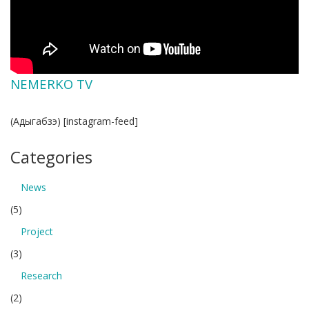
NEMERKO TV
(Адыгабзэ) [instagram-feed]
Categories
News
(5)
Project
(3)
Research
(2)