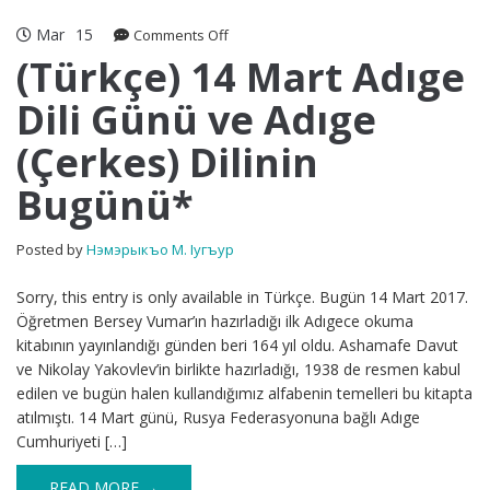
Mar
15
on
Comments Off
(Türkçe)
(Türkçe) 14 Mart Adıge
14
Dili Günü ve Adıge
Mart
Adıge
(Çerkes) Dilinin
Dili
Günü
Bugünü*
ve
Adıge
(Çerkes)
Posted by
Нэмэрыкъо М. Iугъур
Dilinin
Bugünü*
Sorry, this entry is only available in Türkçe. Bugün 14 Mart 2017.
Öğretmen Bersey Vumar’ın hazırladığı ilk Adıgece okuma
kitabının yayınlandığı günden beri 164 yıl oldu. Ashamafe Davut
ve Nikolay Yakovlev’in birlikte hazırladığı, 1938 de resmen kabul
edilen ve bugün halen kullandığımız alfabenin temelleri bu kitapta
atılmıştı. 14 Mart günü, Rusya Federasyonuna bağlı Adıge
Cumhuriyeti […]
READ MORE →