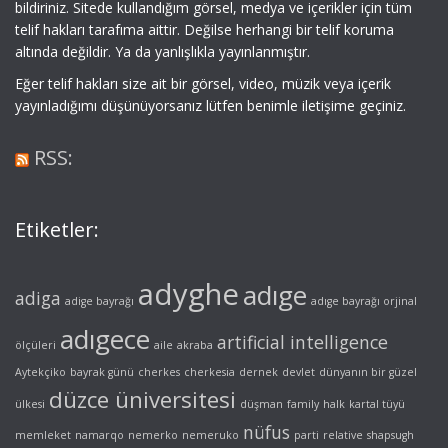
bildiriniz. Sitede kullandığım görsel, medya ve içerikler için tüm
telif hakları tarafıma aittir. Değilse herhangi bir telif koruma
altında değildir. Ya da yanlışlıkla yayınlanmıştır.
Eğer telif hakları size ait bir görsel, video, müzik veya içerik
yayınladığımı düşünüyorsanız lütfen benimle iletişime geçiniz.
RSS:
Etiketler:
adyghe
adıge
adiga
adige bayrağı
adıge bayrağı orjinal
adıgece
artificial intelligence
ölçüleri
aile
akraba
Aytekçiko
bayrak günü
cherkes
cherkesia
dernek
devlet
dünyanın bir güzel
düzce üniversitesi
ülkesi
düşman
family
halk
kartal tüyü
nüfus
memleket
namarqo
nemerko
nemeruko
parti
relative
shapsugh