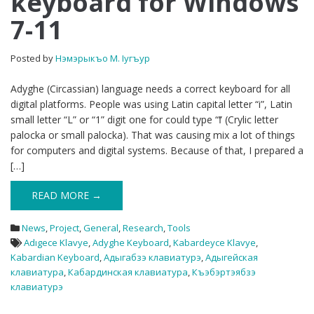
keyboard for Windows
for
7-11
Windows
7-
11
Posted by
Нэмэрыкъо М. Iугъур
Adyghe (Circassian) language needs a correct keyboard for all
digital platforms. People was using Latin capital letter “i”, Latin
small letter “L” or “1” digit one for could type “ӏ” (Crylic letter
palocka or small palocka). That was causing mix a lot of things
for computers and digital systems. Because of that, I prepared a
[…]
READ MORE →
News
,
Project
,
General
,
Research
,
Tools
Adıgece Klavye
,
Adyghe Keyboard
,
Kabardeyce Klavye
,
Kabardian Keyboard
,
Адыгабзэ клавиатурэ
,
Адыгейская
клавиатура
,
Кабардинская клавиатура
,
Къэбэртэябзэ
клавиатурэ