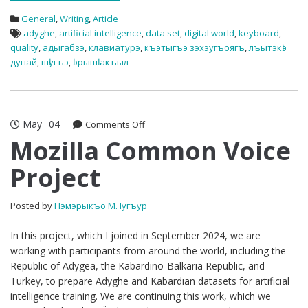
General
,
Writing
,
Article
adyghe
,
artificial intelligence
,
data set
,
digital world
,
keyboard
,
quality
,
адыгабзэ
,
клавиатурэ
,
къэтыгъэ зэхэугъоягъ
,
лъытэкӏэ
дунай
,
шӏугъэ
,
ӏэрышӏ акъыл
May
04
on
Comments Off
Mozilla
Mozilla Common Voice
Common
Project
Voice
Project
Posted by
Нэмэрыкъо М. Iугъур
In this project, which I joined in September 2024, we are
working with participants from around the world, including the
Republic of Adygea, the Kabardino-Balkaria Republic, and
Turkey, to prepare Adyghe and Kabardian datasets for artificial
intelligence training. We are continuing this work, which we