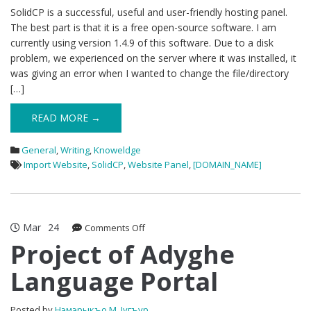
SolidCP is a successful, useful and user-friendly hosting panel.
The best part is that it is a free open-source software. I am
currently using version 1.4.9 of this software. Due to a disk
problem, we experienced on the server where it was installed, it
was giving an error when I wanted to change the file/directory
[…]
READ MORE →
General
,
Writing
,
Knoweldge
Import Website
,
SolidCP
,
Website Panel
,
[DOMAIN_NAME]
Mar
24
on
Comments Off
Project
Project of Adyghe
of
Language Portal
Adyghe
Language
Portal
Posted by
Нэмэрыкъо М. Iугъур