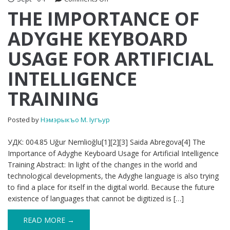
THE
THE IMPORTANCE OF
IMPORTANCE
ADYGHE KEYBOARD
OF
ADYGHE
USAGE FOR ARTIFICIAL
KEYBOARD
USAGE
INTELLIGENCE
FOR
ARTIFICIAL
TRAINING
INTELLIGENCE
TRAINING
Posted by
Нэмэрыкъо М. Iугъур
УДК: 004.85 Uğur Nemlioğlu[1][2][3] Saida Abregova[4] The
Importance of Adyghe Keyboard Usage for Artificial Intelligence
Training Abstract: In light of the changes in the world and
technological developments, the Adyghe language is also trying
to find a place for itself in the digital world. Because the future
existence of languages that cannot be digitized is […]
READ MORE →