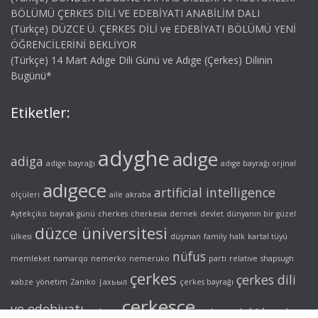
BÖLÜMÜ ÇERKES DİLİ VE EDEBİYATI ANABİLİM DALI
(Türkçe) DÜZCE Ü. ÇERKES DİLİ ve EDEBİYATI BÖLÜMÜ YENİ
ÖĞRENCİLERİNİ BEKLİYOR
(Türkçe) 14 Mart Adıge Dili Günü ve Adıge (Çerkes) Dilinin
Bugünü*
Etiketler:
adyghe
adıge
adiga
adige bayrağı
adıge bayrağı orjinal
adıgece
artificial intelligence
ölçüleri
aile
akraba
Aytekçiko
bayrak günü
cherkes
cherkesia
dernek
devlet
dünyanın bir güzel
düzce üniversitesi
ülkesi
düşman
family
halk
kartal tüyü
nüfus
memleket
namarqo
nemerko
nemeruko
parti
relative
shapsugh
çerkes
çerkes dili
xabze
yönetim
Zaniko
|ахьыл
çerkes bayrağı
çerkesçe
ve edebiyatı
çerkesya
çerkez
çerke[s/z]
şapsığ