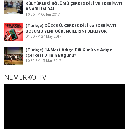
KÜLTÜRLERİ BÖLÜMÜ ÇERKES DİLİ VE EDEBİYATI
ANABİLİM DALI
10:36 PM
06 Jun 2017
(Türkçe) DÜZCE Ü. ÇERKES DİLİ ve EDEBİYATI
BÖLÜMÜ YENİ ÖĞRENCİLERİNİ BEKLİYOR
01:50 PM
24 May 2017
(Türkçe) 14 Mart Adıge Dili Günü ve Adıge
(Çerkes) Dilinin Bugünü*
10:32 PM
15 Mar 2017
NEMERKO TV