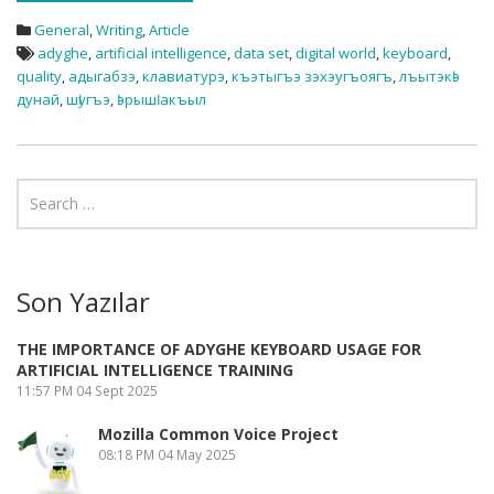
General
,
Writing
,
Article
adyghe
,
artificial intelligence
,
data set
,
digital world
,
keyboard
,
quality
,
адыгабзэ
,
клавиатурэ
,
къэтыгъэ зэхэугъоягъ
,
лъытэкӏэ
дунай
,
шӏугъэ
,
ӏэрышӏ акъыл
Son Yazılar
THE IMPORTANCE OF ADYGHE KEYBOARD USAGE FOR
ARTIFICIAL INTELLIGENCE TRAINING
11:57 PM
04 Sept 2025
Mozilla Common Voice Project
08:18 PM
04 May 2025