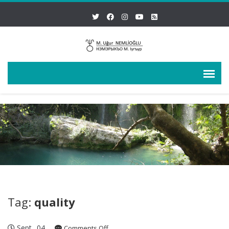
Tag:
quality
Sept
04
on
Comments Off