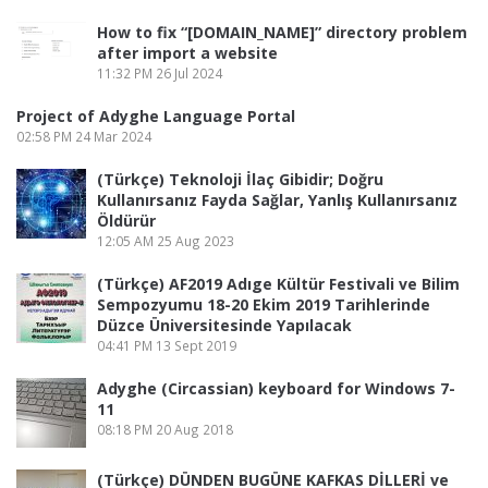
How to fix “[DOMAIN_NAME]” directory problem
after import a website
11:32 PM
26 Jul 2024
Project of Adyghe Language Portal
02:58 PM
24 Mar 2024
(Türkçe) Teknoloji İlaç Gibidir; Doğru
Kullanırsanız Fayda Sağlar, Yanlış Kullanırsanız
Öldürür
12:05 AM
25 Aug 2023
(Türkçe) AF2019 Adıge Kültür Festivali ve Bilim
Sempozyumu 18-20 Ekim 2019 Tarihlerinde
Düzce Üniversitesinde Yapılacak
04:41 PM
13 Sept 2019
Adyghe (Circassian) keyboard for Windows 7-
11
08:18 PM
20 Aug 2018
(Türkçe) DÜNDEN BUGÜNE KAFKAS DİLLERİ ve