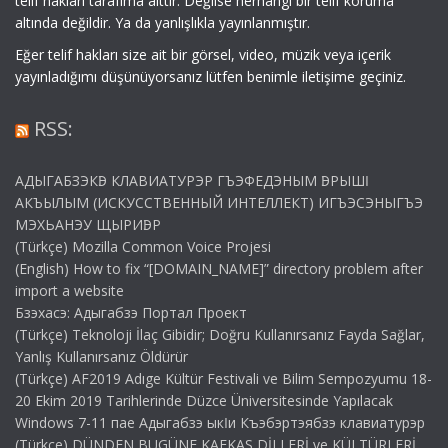
telif hakları tarafıma aittir. Değilse herhangi bir telif koruma
altında değildir. Ya da yanlışlıkla yayınlanmıştır.
Eğer telif hakları size ait bir görsel, video, müzik veya içerik
yayınladığımı düşünüyorsanız lütfen benimle iletişime geçiniz.
RSS:
АДЫГАБЗЭКӀЭ КЛАВИАТУРЭР ГЪЭФЕДЭНЫМ ӀЭРЫШӀ
АКЪЫЛЫМ (ИСКУССТВЕННЫЙ ИНТЕЛЛЕКТ) ИГЪЭСЭНЫГЪЭ
МЭХЬАНЭУ ЩЫРИӀЭР
(Türkçe) Mozilla Common Voice Projesi
(English) How to fix “[DOMAIN_NAME]” directory problem after
import a website
Бзэхасэ: Адыгабзэ Портал Проект
(Türkçe) Teknoloji İlaç Gibidir; Doğru Kullanırsanız Fayda Sağlar,
Yanlış Kullanırsanız Öldürür
(Türkçe) AF2019 Adıge Kültür Festivali ve Bilim Sempozyumu 18-
20 Ekim 2019 Tarihlerinde Düzce Üniversitesinde Yapılacak
Windows 7-11 пае Адыгабзэ ыкӏи Къэбэртэябзэ клавиатурэр
(Türkçe) DÜNDEN BUGÜNE KAFKAS DİLLERİ ve KÜLTÜRLERİ