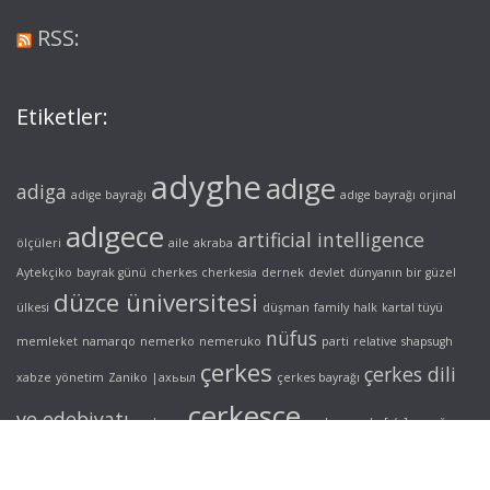
RSS:
Etiketler:
adyghe
adıge
adiga
adige bayrağı
adıge bayrağı orjinal
adıgece
artificial intelligence
ölçüleri
aile
akraba
Aytekçiko
bayrak günü
cherkes
cherkesia
dernek
devlet
dünyanın bir güzel
düzce üniversitesi
ülkesi
düşman
family
halk
kartal tüyü
nüfus
memleket
namarqo
nemerko
nemeruko
parti
relative
shapsugh
çerkes
çerkes dili
xabze
yönetim
Zaniko
|ахьыл
çerkes bayrağı
çerkesçe
ve edebiyatı
çerkesya
çerkez
çerke[s/z]
şapsığ
адыгэ
нэмэрыкъо
унэкъощ
шапсыгъ