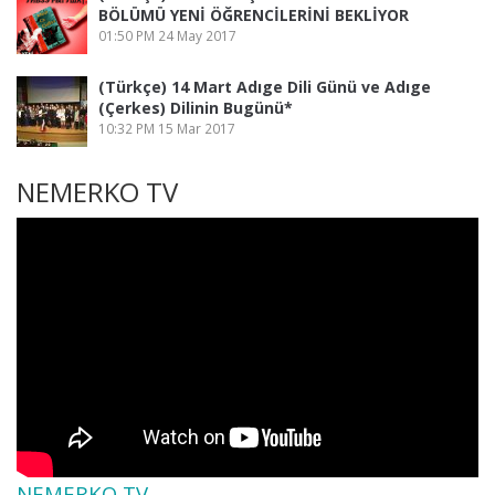
BÖLÜMÜ YENİ ÖĞRENCİLERİNİ BEKLİYOR
01:50 PM
24 May 2017
(Türkçe) 14 Mart Adıge Dili Günü ve Adıge
(Çerkes) Dilinin Bugünü*
10:32 PM
15 Mar 2017
NEMERKO TV
NEMERKO TV