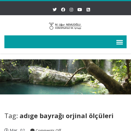
Tag:
adıge bayrağı orjinal ölçüleri
Mar
02
on
Comments Off