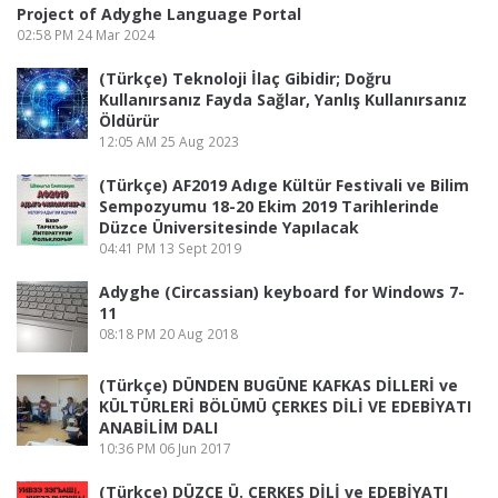
Project of Adyghe Language Portal
02:58 PM
24 Mar 2024
(Türkçe) Teknoloji İlaç Gibidir; Doğru
Kullanırsanız Fayda Sağlar, Yanlış Kullanırsanız
Öldürür
12:05 AM
25 Aug 2023
(Türkçe) AF2019 Adıge Kültür Festivali ve Bilim
Sempozyumu 18-20 Ekim 2019 Tarihlerinde
Düzce Üniversitesinde Yapılacak
04:41 PM
13 Sept 2019
Adyghe (Circassian) keyboard for Windows 7-
11
08:18 PM
20 Aug 2018
(Türkçe) DÜNDEN BUGÜNE KAFKAS DİLLERİ ve
KÜLTÜRLERİ BÖLÜMÜ ÇERKES DİLİ VE EDEBİYATI
ANABİLİM DALI
10:36 PM
06 Jun 2017
(Türkçe) DÜZCE Ü. ÇERKES DİLİ ve EDEBİYATI