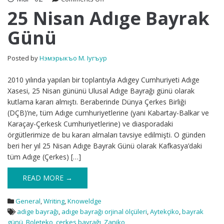
25
25 Nisan Adıge Bayrak
Nisan
Günü
Adıge
Bayrak
Günü
Posted by
Нэмэрыкъо М. Iугъур
2010 yılında yapılan bir toplantıyla Adıgey Cumhuriyeti Adıge
Xasesi, 25 Nisan gününü Ulusal Adıge Bayrağı günü olarak
kutlama kararı almıştı. Beraberinde Dünya Çerkes Birliği
(DÇB)’ne, tüm Adıge cumhuriyetlerine (yani Kabartay-Balkar ve
Karaçay-Çerkesk Cumhuriyetlerine) ve diasporadaki
örgütlerimize de bu kararı almaları tavsiye edilmişti. O günden
beri her yıl 25 Nisan Adıge Bayrak Günü olarak Kafkasya’daki
tüm Adıge (Çerkes) […]
READ MORE →
General
,
Writing
,
Knoweldge
adige bayrağı
,
adıge bayrağı orjinal ölçüleri
,
Aytekçiko
,
bayrak
günü
,
Boleteko
,
çerkes bayrağı
,
Zaniko