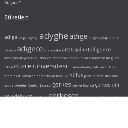
Bugünü*
Etiketler:
adyghe
adıge
adiga
adige bayrağı
adıge bayrağı orjinal
adıgece
artificial intelligence
ölçüleri
aile
akraba
Aytekçiko
bayrak günü
cherkes
cherkesia
dernek
devlet
dünyanın bir güzel
düzce üniversitesi
ülkesi
düşman
family
halk
kartal tüyü
nüfus
memleket
namarqo
nemerko
nemeruko
parti
relative
shapsugh
çerkes
çerkes dili
xabze
yönetim
Zaniko
|ахьыл
çerkes bayrağı
çerkesçe
ve edebiyatı
çerkesya
çerkez
çerke[s/z]
şapsığ
адыгэ
нэмэрыкъо
унэкъощ
шапсыгъ
© Copyright, 2005-2019. All rights reserved. M. Ugur Nemlioglu
(Nemerko)