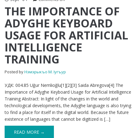
THE
THE IMPORTANCE OF
IMPORTANCE
ADYGHE KEYBOARD
OF
ADYGHE
USAGE FOR ARTIFICIAL
KEYBOARD
USAGE
INTELLIGENCE
FOR
ARTIFICIAL
TRAINING
INTELLIGENCE
TRAINING
Posted by
Нэмэрыкъо М. Iугъур
УДК: 004.85 Uğur Nemlioğlu[1][2][3] Saida Abregova[4] The
Importance of Adyghe Keyboard Usage for Artificial Intelligence
Training Abstract: In light of the changes in the world and
technological developments, the Adyghe language is also trying
to find a place for itself in the digital world. Because the future
existence of languages that cannot be digitized is […]
READ MORE →