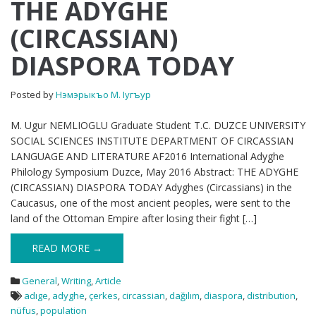
THE ADYGHE
ADYGHE
(CIRCASSIAN)
(CIRCASSIAN)
DIASPORA
DIASPORA TODAY
TODAY
Posted by
Нэмэрыкъо М. Iугъур
M. Ugur NEMLIOGLU Graduate Student T.C. DUZCE UNIVERSITY
SOCIAL SCIENCES INSTITUTE DEPARTMENT OF CIRCASSIAN
LANGUAGE AND LITERATURE AF2016 International Adyghe
Philology Symposium Duzce, May 2016 Abstract: THE ADYGHE
(CIRCASSIAN) DIASPORA TODAY Adyghes (Circassians) in the
Caucasus, one of the most ancient peoples, were sent to the
land of the Ottoman Empire after losing their fight […]
READ MORE →
General
,
Writing
,
Article
adıge
,
adyghe
,
çerkes
,
circassian
,
dağılım
,
diaspora
,
distribution
,
nüfus
,
population