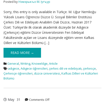
ANABİLİM
Posted by
Нэмэрыкъо М. Iугъур
DALI
Sorry, this entry is only available in Türkçe. M. Uğur Nemlioğu
Yüksek Lisans Öğrencisi Düzce Ü. Sosyal Bilimler Enstitüsü
Çerkes Dili ve Edebiyatı Anabilim Dalı Düzce, Haziran 2017
Özet: Türkiye’de ilk olarak akademik düzeyde bir Adıgece
(Çerkesçe) eğitimi Düzce Üniversitesinin Fen Edebiyat
Fakültesinde açılan ve Lisans düzeyinde eğitim veren Kafkas
Dilleri ve Kültürleri Bölümü […]
READ MORE →
General
,
Writing
,
Knoweldge
,
Article
adıgece
,
Adıgece öğrencileri
,
çerkes dili ve edebiyatı
,
çerkesçe
,
Çerkesçe öğrencileri
,
düzce üniversitesi
,
Kafkas Dilleri ve Kültürleri
Bölümü
May
31
on
Comments Off
THE