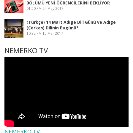
BÖLÜMÜ YENİ ÖĞRENCİLERİNİ BEKLİYOR
01:50 PM
24 May 2017
(Türkçe) 14 Mart Adıge Dili Günü ve Adıge
(Çerkes) Dilinin Bugünü*
10:32 PM
15 Mar 2017
NEMERKO TV
NEMERKO TV