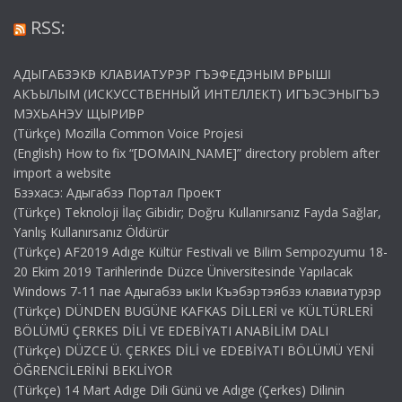
RSS:
АДЫГАБЗЭКӀЭ КЛАВИАТУРЭР ГЪЭФЕДЭНЫМ ӀЭРЫШӀ
АКЪЫЛЫМ (ИСКУССТВЕННЫЙ ИНТЕЛЛЕКТ) ИГЪЭСЭНЫГЪЭ
МЭХЬАНЭУ ЩЫРИӀЭР
(Türkçe) Mozilla Common Voice Projesi
(English) How to fix “[DOMAIN_NAME]” directory problem after
import a website
Бзэхасэ: Адыгабзэ Портал Проект
(Türkçe) Teknoloji İlaç Gibidir; Doğru Kullanırsanız Fayda Sağlar,
Yanlış Kullanırsanız Öldürür
(Türkçe) AF2019 Adıge Kültür Festivali ve Bilim Sempozyumu 18-
20 Ekim 2019 Tarihlerinde Düzce Üniversitesinde Yapılacak
Windows 7-11 пае Адыгабзэ ыкӏи Къэбэртэябзэ клавиатурэр
(Türkçe) DÜNDEN BUGÜNE KAFKAS DİLLERİ ve KÜLTÜRLERİ
BÖLÜMÜ ÇERKES DİLİ VE EDEBİYATI ANABİLİM DALI
(Türkçe) DÜZCE Ü. ÇERKES DİLİ ve EDEBİYATI BÖLÜMÜ YENİ
ÖĞRENCİLERİNİ BEKLİYOR
(Türkçe) 14 Mart Adıge Dili Günü ve Adıge (Çerkes) Dilinin