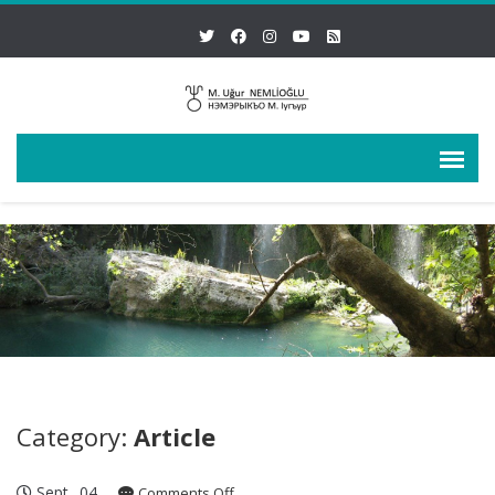
Category:
Article
Sept
04
on
Comments Off