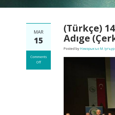
(Türkçe) 1
MAR
Adıge (Çer
15
Posted by
Нэмэрыкъо М. Iугъур
Comments
Off
on
(Türkçe)
14
Mart
Adıge
Dili
Günü
ve
Adıge