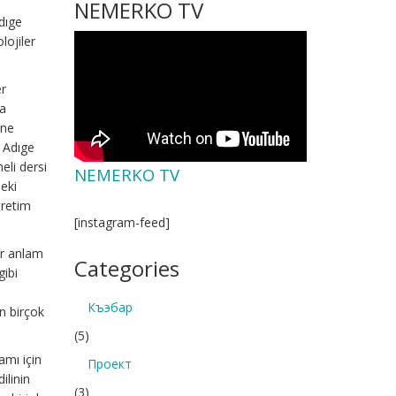
NEMERKO TV
dıge
lojiler
er
na
ine
e Adıge
eli dersi
NEMERKO TV
eki
ğretim
[instagram-feed]
bir anlam
Categories
gibi
Къэбар
n birçok
(5)
amı için
Проект
ilinin
(3)