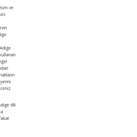
çözüm ve
ses
viri
dıge
 Adıge
 kullanan
ngel
ından
nakların
yerini
acımız
dıge dili
sa
fakat