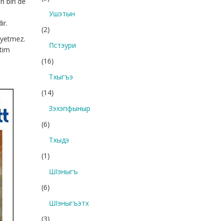
n biri de
Ушэтын
ir.
(2)
ı yetmez.
Пстэури
itim
(16)
Тхыгъэ
(14)
Зэхэпфыныр
(6)
Тхыдэ
(1)
Шӏэныгъ
(6)
Шӏэныгъэтх
(3)