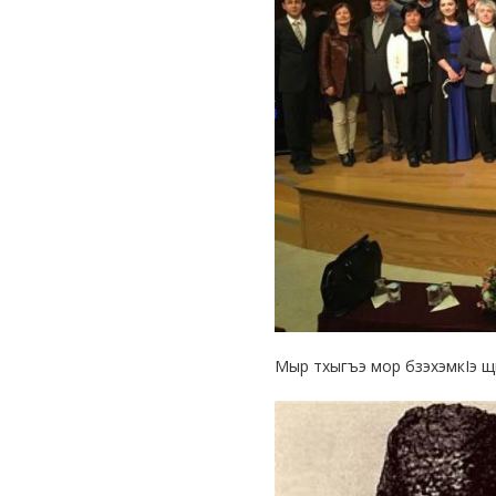
(Çerkes)
Dilinin
Bugünü*
Мыр тхыгъэ мор бзэхэмкIэ щ