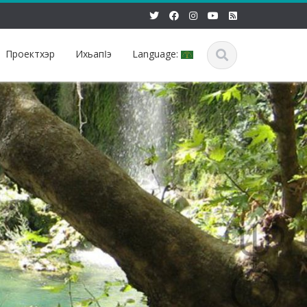
Проектхэр
Ихьапӏэ
Language: