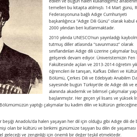
edilen ve bugün halen kullandığımız alfabeni
temelleri bu kitapta atılmıştı. 14 Mart günü, 
Federasyonuna bağlı Adıge Cumhuriyeti
başkanlığınca “Adıge Dili Günü” olarak kabul e
2000 yılından beri kutlanmaktadır.
2010 yılında UNESCO’nun yayınladığı kaybol
tutmuş diller atlasında “savunmasız” olarak
sınıflandırılan Adıge dili üzerine çalışmalar b
gelişerek devam ediyor. Üniveristemizin Fen
Fakültesinde açılan ve 2013-2014 öğretim yılı
öğrencileri ile tanışan, Kafkas Dilleri ve Kültür
Bölümü, Çerkes Dili ve Edebiyatı Anabilim Da
sayesinde bugün Türkiye’de de Adıge dili ve 
alanında akademik ve bilimsel çalışmalar ya
başlanmıştır. Her geçen yıl lisans ve yüksek l
 Bölümümüzün yaptığı çalışmalar bu kadim dilin ve kültürün geleceğine
beşiği Anadolu’da halen yaşayan her dil için olduğu gibi Adıge dili de b
çmişi olan bir kültürü ve birikimi günümüze taşıyan bu dilin de yaşaması
el geleceği ve zenginliği için önemli bir değer teşkil etmektedir.