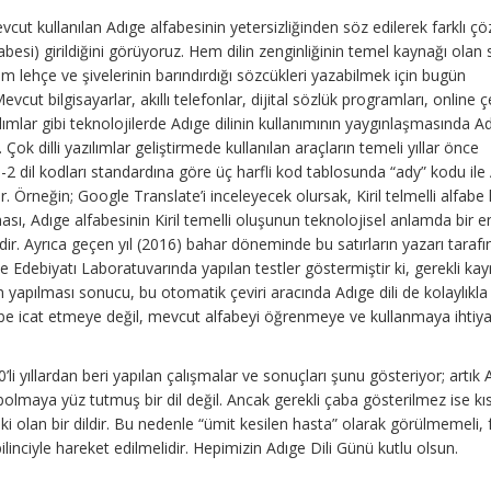
vcut kullanılan Adıge alfabesinin yetersizliğinden söz edilerek farklı 
fabesi) girildiğini görüyoruz. Hem dilin zenginliğinin temel kaynağı olan 
 lehçe ve şivelerinin barındırdığı sözcükleri yazabilmek için bugün
evcut bilgisayarlar, akıllı telefonlar, dijital sözlük programları, online çe
zılımlar gibi teknolojilerde Adıge dilinin kullanımının yaygınlaşmasında A
ur. Çok dilli yazılımlar geliştirmede kullanılan araçların temeli yıllar önce
 dil kodları standardına göre üç harfli kod tablosunda “ady” kodu ile
r. Örneğin; Google Translate’i inceleyecek olursak, Kiril telmelli alfabe
ması, Adıge alfabesinin Kiril temelli oluşunun teknolojisel anlamda bir e
r. Ayrıca geçen yıl (2016) bahar döneminde bu satırların yazarı taraf
e Edebiyatı Laboratuvarında yapılan testler göstermiştir ki, gerekli kay
 yapılması sonucu, bu otomatik çeviri aracında Adıge dili de kolaylıkla 
fabe icat etmeye değil, mevcut alfabeyi öğrenmeye ve kullanmaya ihtiy
li yıllardan beri yapılan çalışmalar ve sonuçları şunu gösteriyor; artık A
ybolmaya yüz tutmuş bir dil değil. Ancak gerekli çaba gösterilmez ise kı
olan bir dildir. Bu nedenle “ümit kesilen hasta” olarak görülmemeli, 
inciyle hareket edilmelidir. Hepimizin Adıge Dili Günü kutlu olsun.