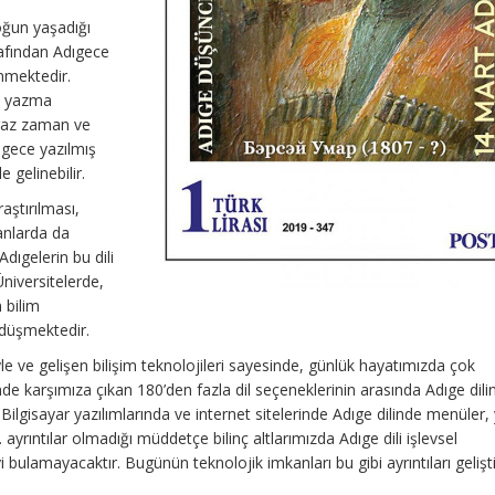
oğun yaşadığı
afından Adıgece
nmektedir.
ma yazma
iraz zaman ve
ıgece yazılmış
e gelinebilir.
aştırılması,
anlarda da
Adıgelerin bu dili
niversitelerde,
 bilim
 düşmektedir.
le ve gelişen bilişim teknolojileri sayesinde, günlük hayatımızda çok
nde karşımıza çıkan 180’den fazla dil seçeneklerinin arasında Adıge dili
 Bilgisayar yazılımlarında ve internet sitelerinde Adıge dilinde menüler
. ayrıntılar olmadığı müddetçe bilinç altlarımızda Adıge dili işlevsel
i bulamayacaktır. Bugünün teknolojik imkanları bu gibi ayrıntıları geliş