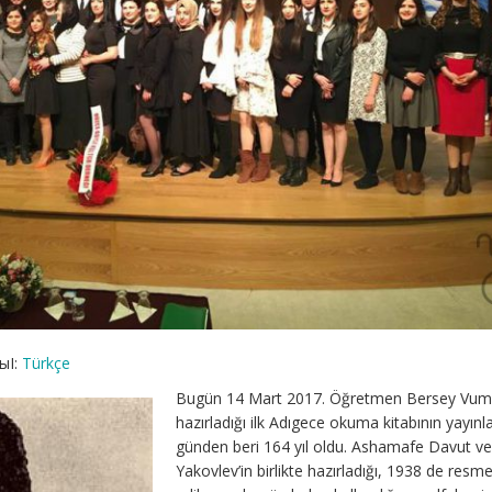
ыI:
Türkçe
Bugün 14 Mart 2017. Öğretmen Bersey Vuma
hazırladığı ilk Adıgece okuma kitabının yayınl
günden beri 164 yıl oldu. Ashamafe Davut ve
Yakovlev’in birlikte hazırladığı, 1938 de resm