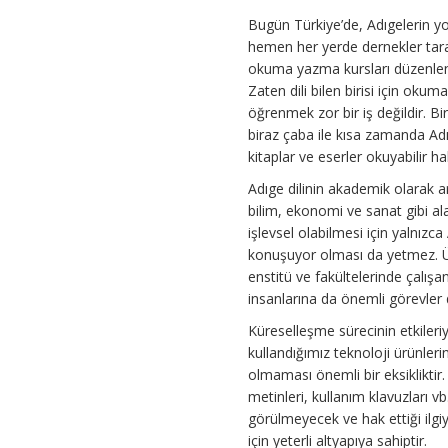
Bugün Türkiye’de, Adıgelerin y
hemen her yerde dernekler tar
okuma yazma kursları düzenle
Zaten dili bilen birisi için oku
öğrenmek zor bir iş değildir. B
biraz çaba ile kısa zamanda Ad
kitaplar ve eserler okuyabilir hal
Adıge dilinin akademik olarak ar
bilim, ekonomi ve sanat gibi al
işlevsel olabilmesi için yalnızca 
konuşuyor olması da yetmez. Ü
enstitü ve fakültelerinde çalışan
insanlarına da önemli görevler
Küreselleşme sürecinin etkileriy
kullandığımız teknoloji ürünleri
olmaması önemli bir eksikliktir.
metinleri, kullanım klavuzları vb
görülmeyecek ve hak ettiği ilgiy
için yeterli altyapıya sahiptir.