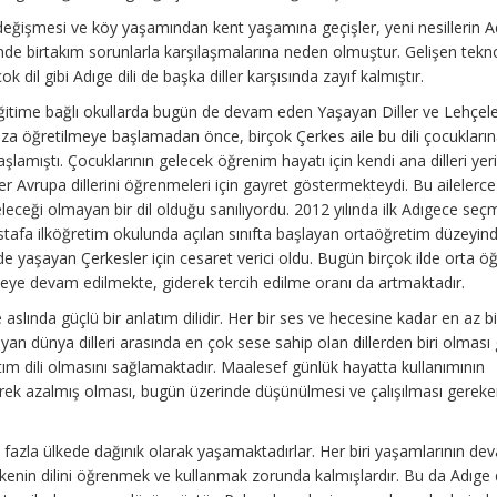
ğişmesi ve köy yaşamından kent yaşamına geçişler, yeni nesillerin A
inde birtakım sorunlarla karşılaşmalarına neden olmuştur. Gelişen tekno
k dil gibi Adıge dili de başka diller karşısında zayıf kalmıştır.
 Eğitime bağlı okullarda bugün de devam eden Yaşayan Diller ve Lehçel
ıza öğretilmeye başlamadan önce, birçok Çerkes aile bu dili çocukları
amıştı. Çocuklarının gelecek öğrenim hayatı için kendi ana dilleri yer
er Avrupa dillerini öğrenmeleri için gayret göstermekteydi. Bu ailelerc
eleceği olmayan bir dil olduğu sanılıyordu. 2012 yılında ilk Adıgece seçm
afa ilköğretim okulunda açılan sınıfta başlayan ortaöğretim düzeyind
e yaşayan Çerkesler için cesaret verici oldu. Bugün birçok ilde orta ö
meye devam edilmekte, giderek tercih edilme oranı da artmaktadır.
le aslında güçlü bir anlatım dilidir. Her bir ses ve hecesine kadar en az 
yan dünya dilleri arasında en çok sese sahip olan dillerden biri olması 
nlatım dili olmasını sağlamaktadır. Maalesef günlük hayatta kullanımının
derek azalmış olması, bugün üzerinde düşünülmesi ve çalışılması gereke
azla ülkede dağınık olarak yaşamaktadırlar. Her biri yaşamlarının dev
ülkenin dilini öğrenmek ve kullanmak zorunda kalmışlardır. Bu da Adıge d