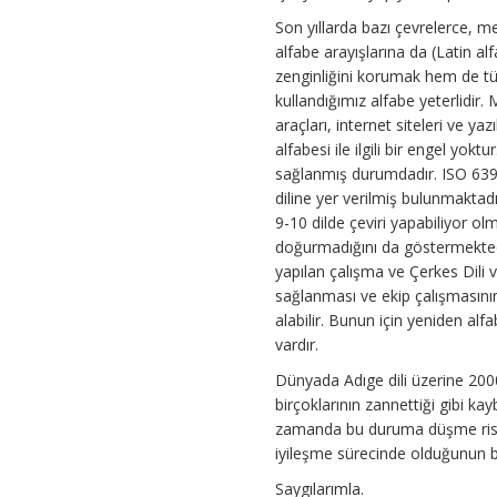
Son yıllarda bazı çevrelerce, me
alfabe arayışlarına da (Latin al
zenginliğini korumak hem de tüm
kullandığımız alfabe yeterlidir. M
araçları, internet siteleri ve ya
alfabesi ile ilgili bir engel yokt
sağlanmış durumdadır. ISO 639-2
diline yer verilmiş bulunmaktadı
9-10 dilde çeviri yapabiliyor ol
doğurmadığını da göstermektedi
yapılan çalışma ve Çerkes Dili v
sağlanması ve ekip çalışmasının
alabilir. Bunun için yeniden al
vardır.
Dünyada Adıge dili üzerine 2000’
birçoklarının zannettiği gibi ka
zamanda bu duruma düşme riski 
iyileşme sürecinde olduğunun bil
Saygılarımla.