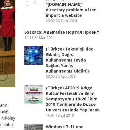
“[DOMAIN_NAME]”
directory problem after
import a website
23:32
26 Tem 2024
Бзэхасэ: Адыгабзэ Портал Проект
14:58
24 Mar 2024
(Türkçe) Teknoloji İlaç
Gibidir; Doğru
Kullanırsanız Fayda
Sağlar, Yanlış
Kullanırsanız Öldürür
00:05
25 Ağu 2023
(Türkçe) AF2019 Adıge
Kültür Festivali ve Bilim
Sempozyumu 18-20 Ekim
2019 Tarihlerinde Düzce
r’ın
Üniversitesinde Yapılacak
andığı
16:41
13 Eyl 2019
 Nikolay
en kabul
Windows 7-11 пае