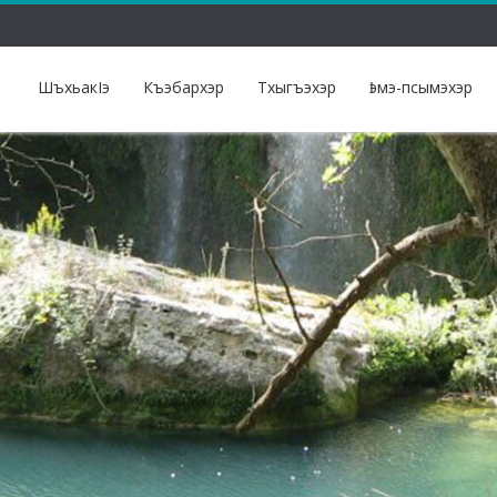
ШъхьакIэ
Къэбархэр
Тхыгъэхэр
Ӏэмэ-псымэхэр