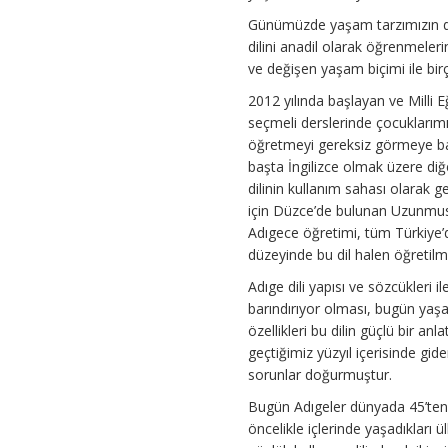
Günümüzde yaşam tarzımızın de
dilini anadil olarak öğrenmeler
ve değişen yaşam biçimi ile birço
2012 yılında başlayan ve Milli
seçmeli derslerinde çocuklarım
öğretmeyi gereksiz görmeye başl
başta İngilizce olmak üzere diğ
dilinin kullanım sahası olarak g
için Düzce’de bulunan Uzunmust
Adıgece öğretimi, tüm Türkiye’d
düzeyinde bu dil halen öğretil
Adıge dili yapısı ve sözcükleri i
barındırıyor olması, bugün yaşa
özellikleri bu dilin güçlü bir a
geçtiğimiz yüzyıl içerisinde gi
sorunlar doğurmuştur.
Bugün Adıgeler dünyada 45’ten f
öncelikle içlerinde yaşadıkları 