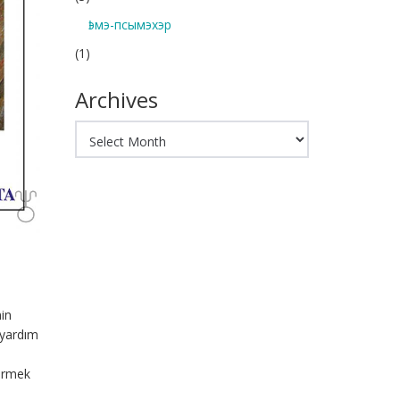
Ӏэмэ-псымэхэр
(1)
Archives
Archives
nin
, yardım
tirmek