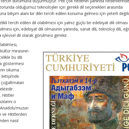
nci tercih durumuna düşürmüştür. Pek çok nedenin yanında nedenlerinde
orunda olduğumuz teknolojiler için gerekli dil seçenekleri arasında
a bilişim alanı bir dilin tercih edilen konuma gelmesi için yeterli değild
ikli tercih edilen dil olabilmesi için yalnız güçlü bir edebiyat dili olmas
ilmesi için, edebiyat dili olmasının yanında, sanat dili, teknoloji dili, eğ
 işlevsel dil olarak görülmesi gerekir.
ılabilmesi,
n kültür mirasının
likle bu dili
ba göstermesi
erin okuma
 iletişimde
ı çoğaltmaları
ektedir.
 Hititler
zılarını o
z Anadolu’muzun
n ve Hititlerden
nden nasıl