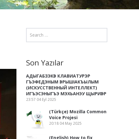
Son Yazılar
АДЫГАБЗЭКӀЭ КЛАВИАТУРЭР
ГЪЭФЕДЭНЫМ ӀЭРЫШӀ АКЪЫЛЫМ
(ИСКУССТВЕННЫЙ ИНТЕЛЛЕКТ)
ИГЪЭСЭНЫГЪЭ МЭХЬАНЭУ ЩЫРИӀЭР
23:57
04 Eyl 2025
(Türkçe) Mozilla Common
Voice Projesi
20:18
04 May 2025
(English) How to fix