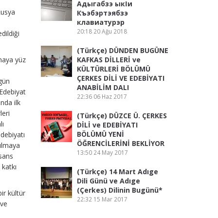
n
Адыгабзэ ыкӏи
Rusya
Къэбэртэябзэ
клавиатурэр
20:18
20 Ağu 2018
dildiği
(Türkçe) DÜNDEN BUGÜNE
maya yüz
KAFKAS DİLLERİ ve
KÜLTÜRLERİ BÖLÜMÜ
ÇERKES DİLİ VE EDEBİYATI
ugün
ANABİLİM DALI
 Edebiyat
22:36
06 Haz 2017
nda ilk
leri
(Türkçe) DÜZCE Ü. ÇERKES
lı
DİLİ ve EDEBİYATI
BÖLÜMÜ YENİ
edebiyatı
ÖĞRENCİLERİNİ BEKLİYOR
pılmaya
13:50
24 May 2017
isans
 katkı
(Türkçe) 14 Mart Adıge
Dili Günü ve Adıge
(Çerkes) Dilinin Bugünü*
ir kültür
22:32
15 Mar 2017
 ve