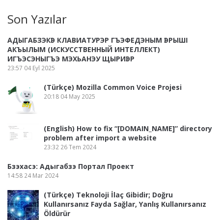
Son Yazılar
АДЫГАБЗЭКӀЭ КЛАВИАТУРЭР ГЪЭФЕДЭНЫМ ӀЭРЫШӀ
АКЪЫЛЫМ (ИСКУССТВЕННЫЙ ИНТЕЛЛЕКТ)
ИГЪЭСЭНЫГЪЭ МЭХЬАНЭУ ЩЫРИӀЭР
23:57
04 Eyl 2025
(Türkçe) Mozilla Common Voice Projesi
20:18
04 May 2025
(English) How to fix “[DOMAIN_NAME]” directory
problem after import a website
23:32
26 Tem 2024
Бзэхасэ: Адыгабзэ Портал Проект
14:58
24 Mar 2024
(Türkçe) Teknoloji İlaç Gibidir; Doğru
Kullanırsanız Fayda Sağlar, Yanlış Kullanırsanız
Öldürür