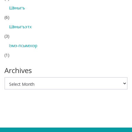
Шӏэныгъ
(6)
Шӏэныгъэтх
(3)
Ӏэмэ-псымэхэр
(1)
Archives
Archives