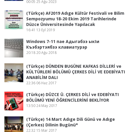
00:05
25 Ağu 2023
(Türkçe) AF2019 Adıge Kültür Festivali ve Bilim
Sempozyumu 18-20 Ekim 2019 Tarihlerinde
Düzce Üniversitesinde Yapılacak
16:41
13 Eyl 2019
Windows 7-11 пае Адыгабзэ ыкӏи
Къэбэртэябзэ клавиатурэр
20:18
20 Ağu 2018
(Türkçe) DÜNDEN BUGÜNE KAFKAS DİLLERİ ve
KÜLTÜRLERİ BÖLÜMÜ ÇERKES DİLİ VE EDEBİYATI
ANABİLİM DALI
22:36
06 Haz 2017
(Türkçe) DÜZCE Ü. ÇERKES DİLİ ve EDEBİYATI
BÖLÜMÜ YENİ ÖĞRENCİLERİNİ BEKLİYOR
13:50
24 May 2017
(Türkçe) 14 Mart Adıge Dili Günü ve Adıge
(Çerkes) Dilinin Bugünü*
22:32
15 Mar 2017