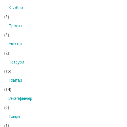
Къэбар
(5)
Проект
(3)
Ушэтын
(2)
Пстэури
(16)
Тхыгъэ
(14)
Зэхэпфыныр
(6)
Тхыдэ
(1)