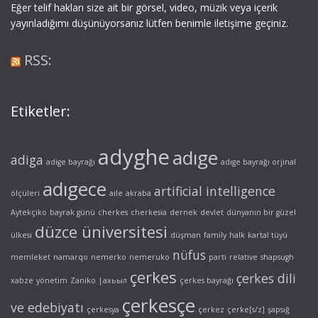
Eğer telif hakları size ait bir görsel, video, müzik veya içerik
yayınladığımı düşünüyorsanız lütfen benimle iletişime geçiniz.
RSS:
Etiketler:
adyghe
adıge
adiga
adige bayrağı
adıge bayrağı orjinal
adıgece
artificial intelligence
ölçüleri
aile
akraba
Aytekçiko
bayrak günü
cherkes
cherkesia
dernek
devlet
dünyanın bir güzel
düzce üniversitesi
ülkesi
düşman
family
halk
kartal tüyü
nüfus
memleket
namarqo
nemerko
nemeruko
parti
relative
shapsugh
çerkes
çerkes dili
xabze
yönetim
Zaniko
|ахьыл
çerkes bayrağı
çerkesçe
ve edebiyatı
çerkesya
çerkez
çerke[s/z]
şapsığ