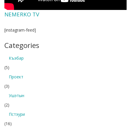
NEMERKO TV
[instagram-feed]
Categories
Къэбар
(5)
Проект
(3)
Ушэтын
(2)
Пстэури
(16)