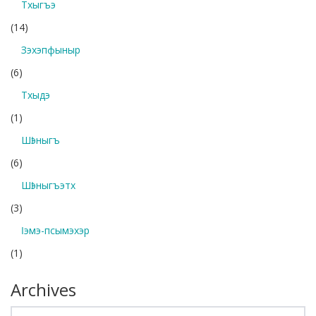
Тхыгъэ
(14)
Зэхэпфыныр
(6)
Тхыдэ
(1)
Шӏэныгъ
(6)
Шӏэныгъэтх
(3)
Ӏэмэ-псымэхэр
(1)
Archives
Archives