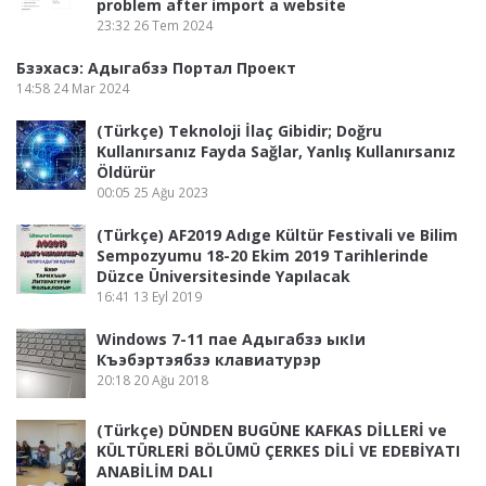
problem after import a website
23:32
26 Tem 2024
Бзэхасэ: Адыгабзэ Портал Проект
14:58
24 Mar 2024
(Türkçe) Teknoloji İlaç Gibidir; Doğru
Kullanırsanız Fayda Sağlar, Yanlış Kullanırsanız
Öldürür
00:05
25 Ağu 2023
(Türkçe) AF2019 Adıge Kültür Festivali ve Bilim
Sempozyumu 18-20 Ekim 2019 Tarihlerinde
Düzce Üniversitesinde Yapılacak
16:41
13 Eyl 2019
Windows 7-11 пае Адыгабзэ ыкӏи
Къэбэртэябзэ клавиатурэр
20:18
20 Ağu 2018
(Türkçe) DÜNDEN BUGÜNE KAFKAS DİLLERİ ve
KÜLTÜRLERİ BÖLÜMÜ ÇERKES DİLİ VE EDEBİYATI
ANABİLİM DALI