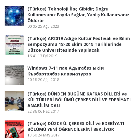
(Türkçe) Teknoloji İlaç Gibidir; Doğru
Kullanırsanız Fayda Sağlar, Yanlış Kullanırsanız
Öldürür
00:05
25 Ağu 2023
(Türkçe) AF2019 Adıge Kültür Festivali ve Bilim
Sempozyumu 18-20 Ekim 2019 Tarihlerinde
Düzce Üniversitesinde Yapılacak
16:41
13 Eyl 2019
Windows 7-11 пае Адыгабзэ ыкӏи
Къэбэртэябзэ клавиатурэр
20:18
20 Ağu 2018
(Türkçe) DÜNDEN BUGÜNE KAFKAS DİLLERİ ve
KÜLTÜRLERİ BÖLÜMÜ ÇERKES DİLİ VE EDEBİYATI
ANABİLİM DALI
22:36
06 Haz 2017
(Türkçe) DÜZCE Ü. ÇERKES DİLİ ve EDEBİYATI
BÖLÜMÜ YENİ ÖĞRENCİLERİNİ BEKLİYOR
13:50
24 May 2017