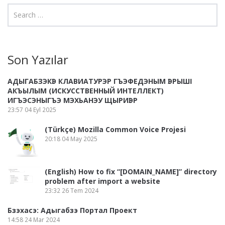
Son Yazılar
АДЫГАБЗЭКӀЭ КЛАВИАТУРЭР ГЪЭФЕДЭНЫМ ӀЭРЫШӀ
АКЪЫЛЫМ (ИСКУССТВЕННЫЙ ИНТЕЛЛЕКТ)
ИГЪЭСЭНЫГЪЭ МЭХЬАНЭУ ЩЫРИӀЭР
23:57
04 Eyl 2025
(Türkçe) Mozilla Common Voice Projesi
20:18
04 May 2025
(English) How to fix “[DOMAIN_NAME]” directory
problem after import a website
23:32
26 Tem 2024
Бзэхасэ: Адыгабзэ Портал Проект
14:58
24 Mar 2024