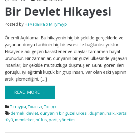
Bir
Bir Devlet Hikayesi
Devlet
Hikayesi
Posted by
Нэмэрыкъо М. Iугъур
Önemli Açıklama: Bu hikayenin hiç bir şekilde gerçeklerle ve
yaşanan dünya tarihinin hiç bir evresi ile bağlantısı yoktur.
Hikayede adı geçen karakterler ve olaylar tamamen hayal
ürünüdür. Bir zamanlar, dünyanın bir güzel ülkesinde yaşayan
insanlar, bir şekilde mutsuzluğa düşmüşler. Bunu gören ileri
görüşlü, iyi eğitimli küçük bir grup insan, var olan eski yapının
artık işlemediğini, […]
READ MORE →
Пстэури
,
Тхыгъэ
,
Тхыдэ
dernek
,
devlet
,
dünyanın bir güzel ülkesi
,
düşman
,
halk
,
kartal
tüyü
,
memleket
,
nüfus
,
parti
,
yönetim