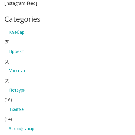
[instagram-feed]
Categories
Къэбар
(5)
Проект
(3)
Ушэтын
(2)
Пстэури
(16)
Тхыгъэ
(14)
Зэхэпфыныр