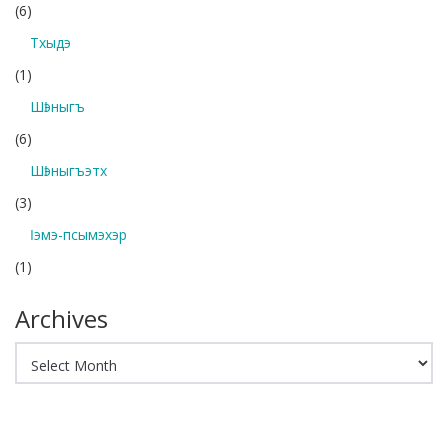
(6)
Тхыдэ
(1)
Шӏэныгъ
(6)
Шӏэныгъэтх
(3)
Ӏэмэ-псымэхэр
(1)
Archives
Archives