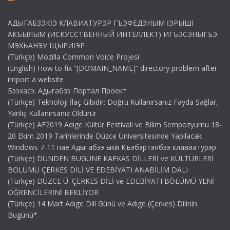
АДЫГАБЗЭКӀЭ КЛАВИАТУРЭР ГЪЭФЕДЭНЫМ ӀЭРЫШӀ
АКЪЫЛЫМ (ИСКУССТВЕННЫЙ ИНТЕЛЛЕКТ) ИГЪЭСЭНЫГЪЭ
МЭХЬАНЭУ ЩЫРИӀЭР
(Türkçe) Mozilla Common Voice Projesi
(English) How to fix “[DOMAIN_NAME]” directory problem after
import a website
Бзэхасэ: Адыгабзэ Портал Проект
(Türkçe) Teknoloji İlaç Gibidir; Doğru Kullanırsanız Fayda Sağlar,
Yanlış Kullanırsanız Öldürür
(Türkçe) AF2019 Adıge Kültür Festivali ve Bilim Sempozyumu 18-
20 Ekim 2019 Tarihlerinde Düzce Üniversitesinde Yapılacak
Windows 7-11 пае Адыгабзэ ыкӏи Къэбэртэябзэ клавиатурэр
(Türkçe) DÜNDEN BUGÜNE KAFKAS DİLLERİ ve KÜLTÜRLERİ
BÖLÜMÜ ÇERKES DİLİ VE EDEBİYATI ANABİLİM DALI
(Türkçe) DÜZCE Ü. ÇERKES DİLİ ve EDEBİYATI BÖLÜMÜ YENİ
ÖĞRENCİLERİNİ BEKLİYOR
(Türkçe) 14 Mart Adıge Dili Günü ve Adıge (Çerkes) Dilinin
Bugünü*