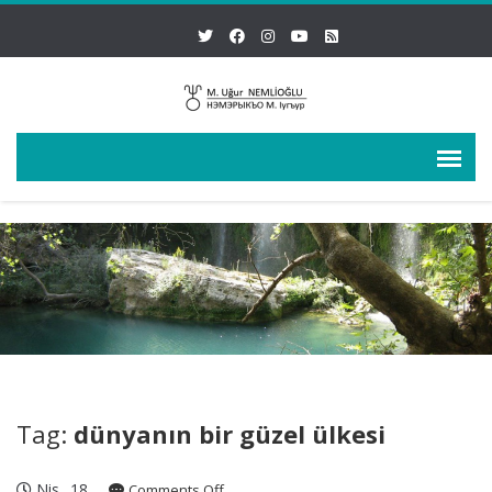
Tag:
dünyanın bir güzel ülkesi
Nis
18
on
Comments Off