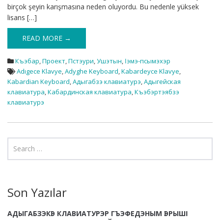
birçok şeyin karışmasına neden oluyordu. Bu nedenle yüksek
lisans […]
READ MORE →
Къэбар
,
Проект
,
Пстэури
,
Ушэтын
,
Ӏэмэ-псымэхэр
Adıgece Klavye
,
Adyghe Keyboard
,
Kabardeyce Klavye
,
Kabardian Keyboard
,
Адыгабзэ клавиатурэ
,
Адыгейская
клавиатура
,
Кабардинская клавиатура
,
Къэбэртэябзэ
клавиатурэ
Son Yazılar
АДЫГАБЗЭКӀЭ КЛАВИАТУРЭР ГЪЭФЕДЭНЫМ ӀЭРЫШӀ