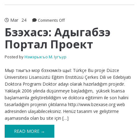
Mar
24
on
Comments Off
Бзэхасэ:
Бзэхасэ: Адыгабзэ
Адыгабзэ
Портал Проект
Портал
Проект
Posted by
Нэмэрыкъо М. Iугъур
Мыр тхыгъэ мор бзэхэмкIэ щыI: Türkçe Bu proje Düzce
Üniversitesi Lisansüstü Eğitim Enstitüsü Çerkes Dili ve Edebiyatı
Doktora Programı Doktor adayı olarak hazırladığım projedir.
Yaklaşık 2006 yılında düşünmeye başladığım, yüksek lisansa
başlamamla geliştirebildiğim ve doktora eğitimim ile son halini
tasarladığım projenin çıktılarına http://www.bzexase.org web
adresinden ulaşabileceksiniz. Henüz tasarım ve geliştirme
aşamasında olan bu site için […]
READ MORE →