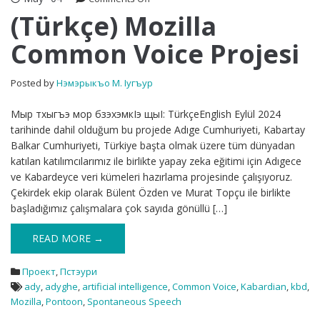
(Türkçe)
(Türkçe) Mozilla
Mozilla
Common Voice Projesi
Common
Voice
Projesi
Posted by
Нэмэрыкъо М. Iугъур
Мыр тхыгъэ мор бзэхэмкIэ щыI: TürkçeEnglish Eylül 2024
tarihinde dahil olduğum bu projede Adıge Cumhuriyeti, Kabartay
Balkar Cumhuriyeti, Türkiye başta olmak üzere tüm dünyadan
katılan katılımcılarımız ile birlikte yapay zeka eğitimi için Adıgece
ve Kabardeyce veri kümeleri hazırlama projesinde çalışıyoruz.
Çekirdek ekip olarak Bülent Özden ve Murat Topçu ile birlikte
başladığımız çalışmalara çok sayıda gönüllü […]
READ MORE →
Проект
,
Пстэури
ady
,
adyghe
,
artificial intelligence
,
Common Voice
,
Kabardian
,
kbd
,
Mozilla
,
Pontoon
,
Spontaneous Speech