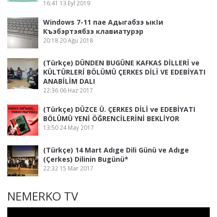
16:41
13 Eyl 2019
Windows 7-11 пае Адыгабзэ ыкӏи
Къэбэртэябзэ клавиатурэр
20:18
20 Ağu 2018
(Türkçe) DÜNDEN BUGÜNE KAFKAS DİLLERİ ve
KÜLTÜRLERİ BÖLÜMÜ ÇERKES DİLİ VE EDEBİYATI
ANABİLİM DALI
22:36
06 Haz 2017
(Türkçe) DÜZCE Ü. ÇERKES DİLİ ve EDEBİYATI
BÖLÜMÜ YENİ ÖĞRENCİLERİNİ BEKLİYOR
13:50
24 May 2017
(Türkçe) 14 Mart Adıge Dili Günü ve Adıge
(Çerkes) Dilinin Bugünü*
22:32
15 Mar 2017
NEMERKO TV