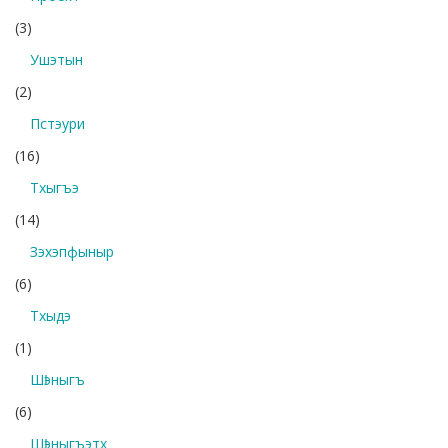
(3)
Ушэтын
(2)
Пстэури
(16)
Тхыгъэ
(14)
Зэхэпфыныр
(6)
Тхыдэ
(1)
Шӏэныгъ
(6)
Шӏэныгъэтх