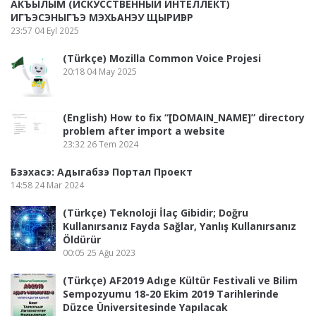
АКЪЫЛЫМ (ИСКУССТВЕННЫЙ ИНТЕЛЛЕКТ)
ИГЪЭСЭНЫГЪЭ МЭХЬАНЭУ ЩЫРИӀЭР
23:57
04 Eyl 2025
(Türkçe) Mozilla Common Voice Projesi
20:18
04 May 2025
(English) How to fix “[DOMAIN_NAME]” directory
problem after import a website
23:32
26 Tem 2024
Бзэхасэ: Адыгабзэ Портал Проект
14:58
24 Mar 2024
(Türkçe) Teknoloji İlaç Gibidir; Doğru
Kullanırsanız Fayda Sağlar, Yanlış Kullanırsanız
Öldürür
00:05
25 Ağu 2023
(Türkçe) AF2019 Adıge Kültür Festivali ve Bilim
Sempozyumu 18-20 Ekim 2019 Tarihlerinde
Düzce Üniversitesinde Yapılacak