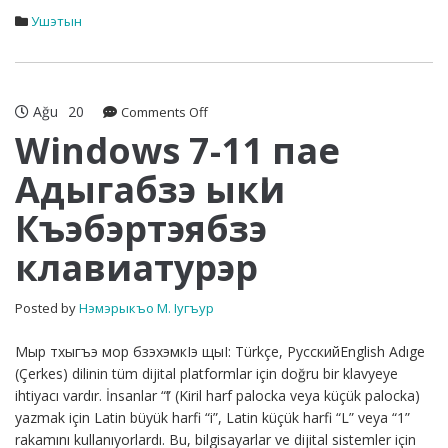
Ушэтын
Ağu
20
on
Comments Off
Windows
Windows 7-11 пае
7-
Адыгабзэ ыкӏи
11
пае
Къэбэртэябзэ
Адыгабзэ
ыкӏи
клавиатурэр
Къэбэртэябзэ
клавиатурэр
Posted by
Нэмэрыкъо М. Iугъур
Мыр тхыгъэ мор бзэхэмкIэ щыI: Türkçe, РусскийEnglish Adıge
(Çerkes) dilinin tüm dijital platformlar için doğru bir klavyeye
ihtiyacı vardır. İnsanlar “ӏ” (Kiril harf palocka veya küçük palocka)
yazmak için Latin büyük harfi “i”, Latin küçük harfi “L” veya “1”
rakamını kullanıyorlardı. Bu, bilgisayarlar ve dijital sistemler için