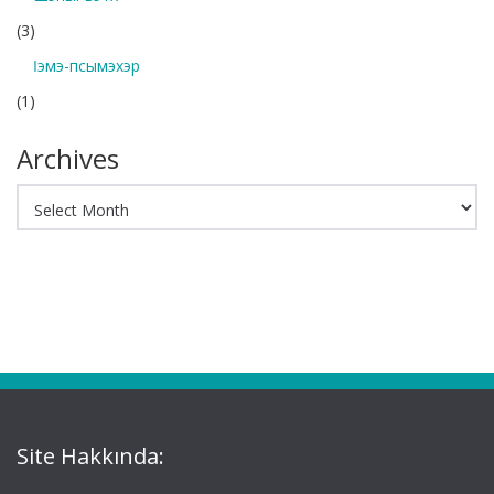
(3)
Ӏэмэ-псымэхэр
(1)
Archives
Archives
Site Hakkında: