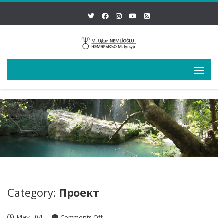
Category:
Проект
May
04
on
Comments Off