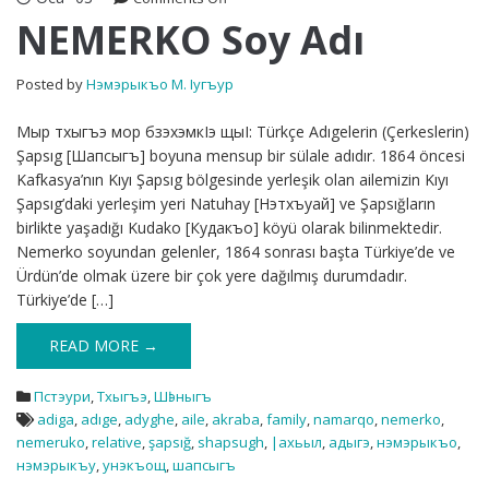
NEMERKO
NEMERKO Soy Adı
Soy
Adı
Posted by
Нэмэрыкъо М. Iугъур
Мыр тхыгъэ мор бзэхэмкIэ щыI: Türkçe Adıgelerin (Çerkeslerin)
Şapsıg [Шапсыгъ] boyuna mensup bir sülale adıdır. 1864 öncesi
Kafkasya’nın Kıyı Şapsıg bölgesinde yerleşik olan ailemizin Kıyı
Şapsıg’daki yerleşim yeri Natuhay [Нэтхъуай] ve Şapsığların
birlikte yaşadığı Kudako [Кудакъо] köyü olarak bilinmektedir.
Nemerko soyundan gelenler, 1864 sonrası başta Türkiye’de ve
Ürdün’de olmak üzere bir çok yere dağılmış durumdadır.
Türkiye’de […]
READ MORE →
Пстэури
,
Тхыгъэ
,
Шӏэныгъ
adiga
,
adıge
,
adyghe
,
aile
,
akraba
,
family
,
namarqo
,
nemerko
,
nemeruko
,
relative
,
şapsığ
,
shapsugh
,
|ахьыл
,
адыгэ
,
нэмэрыкъо
,
нэмэрыкъу
,
унэкъощ
,
шапсыгъ