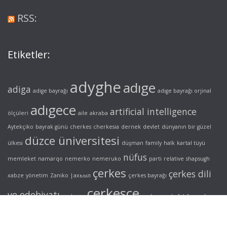
RSS:
Etiketler:
adyghe
adıge
adiga
adige bayrağı
adıge bayrağı orjinal
adıgece
artificial intelligence
ölçüleri
aile
akraba
Aytekçiko
bayrak günü
cherkes
cherkesia
dernek
devlet
dünyanın bir güzel
düzce üniversitesi
ülkesi
düşman
family
halk
kartal tüyü
nüfus
memleket
namarqo
nemerko
nemeruko
parti
relative
shapsugh
çerkes
çerkes dili
xabze
yönetim
Zaniko
|ахьыл
çerkes bayrağı
çerkesçe
ve edebiyatı
çerkesya
çerkez
çerke[s/z]
şapsığ
адыгэ
нэмэрыкъо
унэкъощ
шапсыгъ