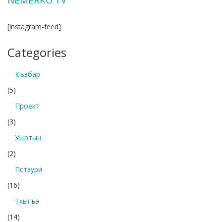
[instagram-feed]
Categories
Къэбар
(5)
Проект
(3)
Ушэтын
(2)
Пстэури
(16)
Тхыгъэ
(14)