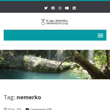
Tag:
nemerko
Oca
03
on
Comments Off