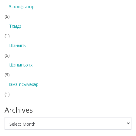
Зэхэпфыныр
(6)
Тхыдэ
(1)
Шӏэныгъ
(6)
Шӏэныгъэтх
(3)
Ӏэмэ-псымэхэр
(1)
Archives
Archives