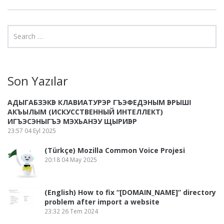
Son Yazılar
АДЫГАБЗЭКӀЭ КЛАВИАТУРЭР ГЪЭФЕДЭНЫМ ӀЭРЫШӀ
АКЪЫЛЫМ (ИСКУССТВЕННЫЙ ИНТЕЛЛЕКТ)
ИГЪЭСЭНЫГЪЭ МЭХЬАНЭУ ЩЫРИӀЭР
23:57
04 Eyl 2025
(Türkçe) Mozilla Common Voice Projesi
20:18
04 May 2025
(English) How to fix “[DOMAIN_NAME]” directory
problem after import a website
23:32
26 Tem 2024