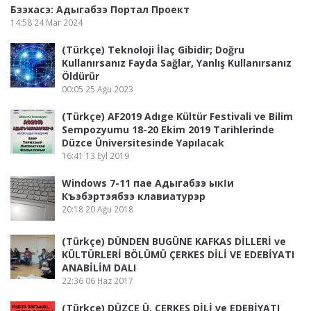
Бзэхасэ: Адыгабзэ Портал Проект
14:58
24 Mar 2024
(Türkçe) Teknoloji İlaç Gibidir; Doğru
Kullanırsanız Fayda Sağlar, Yanlış Kullanırsanız
Öldürür
00:05
25 Ağu 2023
(Türkçe) AF2019 Adıge Kültür Festivali ve Bilim
Sempozyumu 18-20 Ekim 2019 Tarihlerinde
Düzce Üniversitesinde Yapılacak
16:41
13 Eyl 2019
Windows 7-11 пае Адыгабзэ ыкӏи
Къэбэртэябзэ клавиатурэр
20:18
20 Ağu 2018
(Türkçe) DÜNDEN BUGÜNE KAFKAS DİLLERİ ve
KÜLTÜRLERİ BÖLÜMÜ ÇERKES DİLİ VE EDEBİYATI
ANABİLİM DALI
22:36
06 Haz 2017
(Türkçe) DÜZCE Ü. ÇERKES DİLİ ve EDEBİYATI