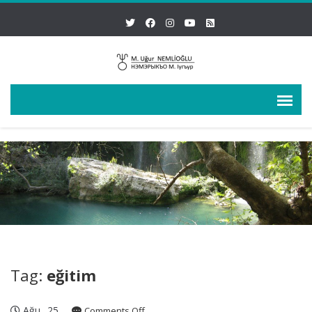
Tag:
eğitim
Ağu
25
on
Comments Off