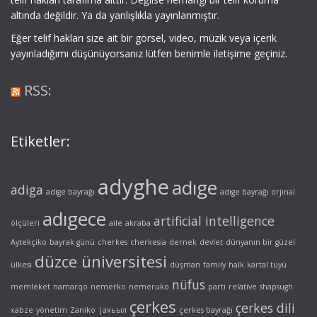
altında değildir. Ya da yanlışlıkla yayınlanmıştır.
Eğer telif hakları size ait bir görsel, video, müzik veya içerik
yayınladığımı düşünüyorsanız lütfen benimle iletişime geçiniz.
RSS:
Etiketler:
adyghe
adıge
adiga
adige bayrağı
adıge bayrağı orjinal
adıgece
artificial intelligence
ölçüleri
aile
akraba
Aytekçiko
bayrak günü
cherkes
cherkesia
dernek
devlet
dünyanın bir güzel
düzce üniversitesi
ülkesi
düşman
family
halk
kartal tüyü
nüfus
memleket
namarqo
nemerko
nemeruko
parti
relative
shapsugh
çerkes
çerkes dili
xabze
yönetim
Zaniko
|ахьыл
çerkes bayrağı