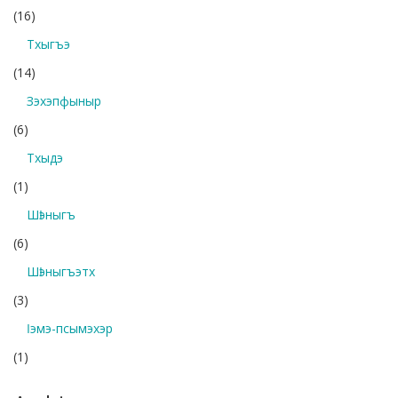
(16)
Тхыгъэ
(14)
Зэхэпфыныр
(6)
Тхыдэ
(1)
Шӏэныгъ
(6)
Шӏэныгъэтх
(3)
Ӏэмэ-псымэхэр
(1)