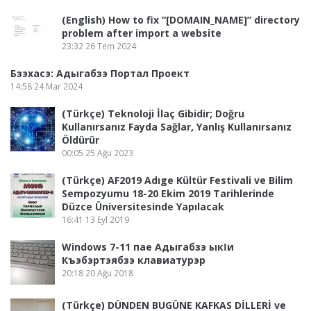
(English) How to fix “[DOMAIN_NAME]” directory
problem after import a website
23:32
26 Tem 2024
Бзэхасэ: Адыгабзэ Портал Проект
14:58
24 Mar 2024
(Türkçe) Teknoloji İlaç Gibidir; Doğru
Kullanırsanız Fayda Sağlar, Yanlış Kullanırsanız
Öldürür
00:05
25 Ağu 2023
(Türkçe) AF2019 Adıge Kültür Festivali ve Bilim
Sempozyumu 18-20 Ekim 2019 Tarihlerinde
Düzce Üniversitesinde Yapılacak
16:41
13 Eyl 2019
Windows 7-11 пае Адыгабзэ ыкӏи
Къэбэртэябзэ клавиатурэр
20:18
20 Ağu 2018
(Türkçe) DÜNDEN BUGÜNE KAFKAS DİLLERİ ve