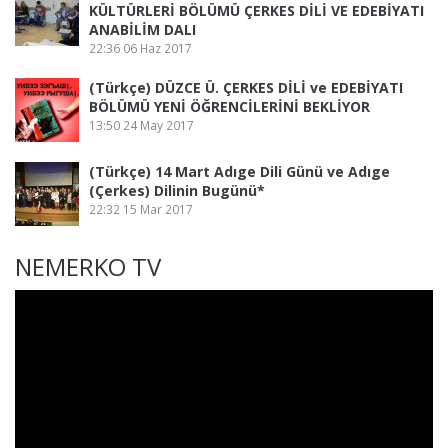
KÜLTÜRLERİ BÖLÜMÜ ÇERKES DİLİ VE EDEBİYATI
ANABİLİM DALI
22:36
06 Haz 2017
(Türkçe) DÜZCE Ü. ÇERKES DİLİ ve EDEBİYATI
BÖLÜMÜ YENİ ÖĞRENCİLERİNİ BEKLİYOR
13:50
24 May 2017
(Türkçe) 14 Mart Adıge Dili Günü ve Adıge
(Çerkes) Dilinin Bugünü*
22:32
15 Mar 2017
NEMERKO TV