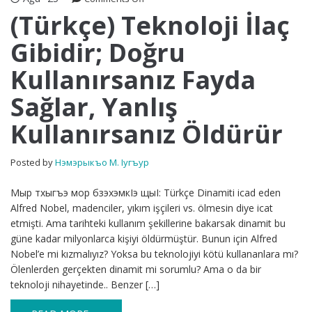
(Türkçe)
(Türkçe) Teknoloji İlaç
Teknoloji
Gibidir; Doğru
İlaç
Gibidir;
Kullanırsanız Fayda
Doğru
Kullanırsanız
Sağlar, Yanlış
Fayda
Sağlar,
Kullanırsanız Öldürür
Yanlış
Kullanırsanız
Öldürür
Posted by
Нэмэрыкъо М. Iугъур
Мыр тхыгъэ мор бзэхэмкIэ щыI: Türkçe Dinamiti icad eden
Alfred Nobel, madenciler, yıkım işçileri vs. ölmesin diye icat
etmişti. Ama tarihteki kullanım şekillerine bakarsak dinamit bu
güne kadar milyonlarca kişiyi öldürmüştür. Bunun için Alfred
Nobel’e mi kızmalıyız? Yoksa bu teknolojiyi kötü kullananlara mı?
Ölenlerden gerçekten dinamit mi sorumlu? Ama o da bir
teknoloji nihayetinde.. Benzer […]