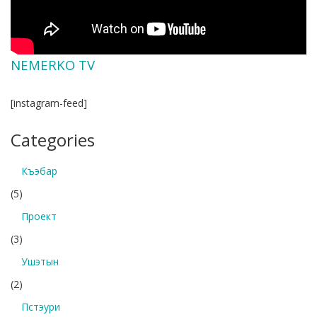
NEMERKO TV
[instagram-feed]
Categories
Къэбар
(5)
Проект
(3)
Ушэтын
(2)
Пстэури