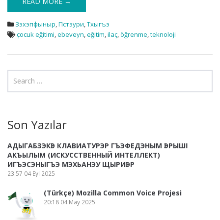
READ MORE →
Зэхэпфыныр
,
Пстэури
,
Тхыгъэ
çocuk eğitimi
,
ebeveyn
,
eğitim
,
ilaç
,
öğrenme
,
teknoloji
Son Yazılar
АДЫГАБЗЭКӀЭ КЛАВИАТУРЭР ГЪЭФЕДЭНЫМ ӀЭРЫШӀ
АКЪЫЛЫМ (ИСКУССТВЕННЫЙ ИНТЕЛЛЕКТ)
ИГЪЭСЭНЫГЪЭ МЭХЬАНЭУ ЩЫРИӀЭР
23:57
04 Eyl 2025
(Türkçe) Mozilla Common Voice Projesi
20:18
04 May 2025