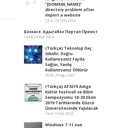
“[DOMAIN_NAME]”
directory problem after
import a website
23:32
26 Tem 2024
Бзэхасэ: Адыгабзэ Портал Проект
14:58
24 Mar 2024
(Türkçe) Teknoloji İlaç
Gibidir; Doğru
Kullanırsanız Fayda
Sağlar, Yanlış
Kullanırsanız Öldürür
00:05
25 Ağu 2023
(Türkçe) AF2019 Adıge
Kültür Festivali ve Bilim
Sempozyumu 18-20 Ekim
2019 Tarihlerinde Düzce
Üniversitesinde Yapılacak
16:41
13 Eyl 2019
Windows 7-11 пае