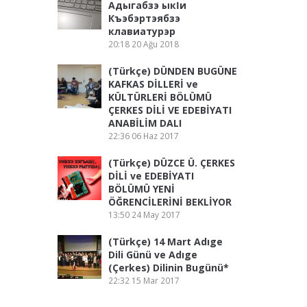
Адыгабзэ ыкӏи
Къэбэртэябзэ
клавиатурэр
20:18
20 Ağu 2018
(Türkçe) DÜNDEN BUGÜNE
KAFKAS DİLLERİ ve
KÜLTÜRLERİ BÖLÜMÜ
ÇERKES DİLİ VE EDEBİYATI
ANABİLİM DALI
22:36
06 Haz 2017
(Türkçe) DÜZCE Ü. ÇERKES
DİLİ ve EDEBİYATI
BÖLÜMÜ YENİ
ÖĞRENCİLERİNİ BEKLİYOR
13:50
24 May 2017
(Türkçe) 14 Mart Adıge
Dili Günü ve Adıge
(Çerkes) Dilinin Bugünü*
22:32
15 Mar 2017