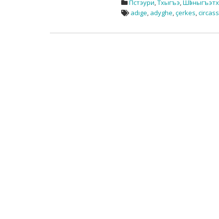
Пстэури
,
Тхыгъэ
,
Шӏэныгъэт
adıge
,
adyghe
,
çerkes
,
circas