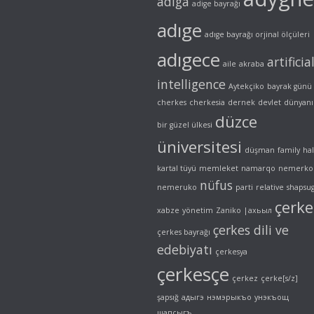
adiga
adige bayrağı
adıge
adıge bayrağı orjinal ölçüleri
adıgece
artificia
aile
akraba
intelligence
Aytekçiko
bayrak günü
cherkes
cherkesia
dernek
devlet
dünyanı
düzce
bir güzel ülkesi
üniversitesi
düşman
family
ha
kartal tüyü
memleket
namarqo
nemerko
nüfus
nemeruko
parti
relative
shapsu
çerke
xabze
yönetim
Zaniko
|ахьыл
çerkes dili ve
çerkes bayrağı
edebiyatı
çerkesya
çerkesçe
çerkez
çerke[s/z]
şapsığ
адыгэ
нэмэрыкъо
унэкъощ
шапсыгъ