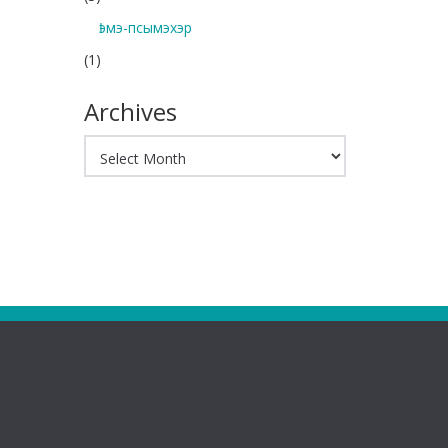
Ӏэмэ-псымэхэр
(1)
Archives
Archives