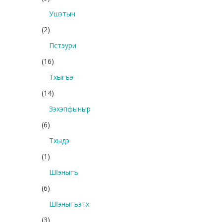
Ушэтын
(2)
Пстэури
(16)
Тхыгъэ
(14)
Зэхэпфыныр
(6)
Тхыдэ
(1)
Шӏэныгъ
(6)
Шӏэныгъэтх
(3)