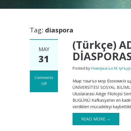
Tag:
diaspora
(Türkçe) A
MAY
DİASPORA
31
Posted by
Нэмэрыкъо М. Iугъур
Comments
Мыр тхыгъэ мор бзэхэмкIэ щы
Off
ÜNİVERSİTESİ SOSYAL BİLİML
on
Uluslararası Adıge Filolojis
(Türkçe)
BUGÜNÜ Kafkasya’nın en kadim h
ADIGE
verdikleri mücadeleyi kaybetti
(ÇERKES)
DİASPORASININ
READ MORE →
BUGÜNÜ