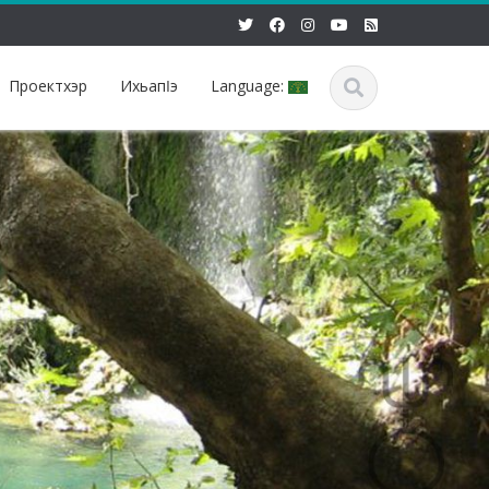
Проектхэр
Ихьапӏэ
Language: