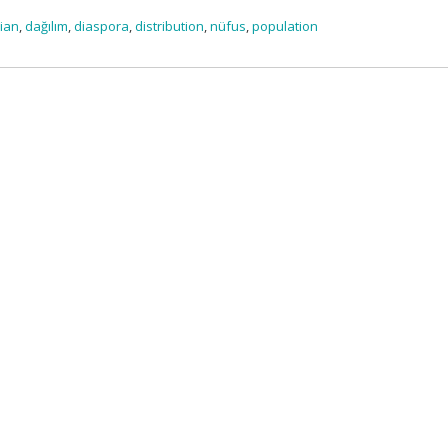
х
sian
,
dağılım
,
diaspora
,
distribution
,
nüfus
,
population