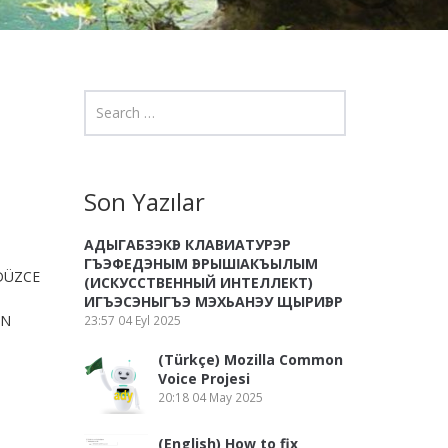
Son Yazılar
АДЫГАБЗЭКӀЭ КЛАВИАТУРЭР
ГЪЭФЕДЭНЫМ ӀЭРЫШӀ АКЪЫЛЫМ
 DÜZCE
(ИСКУССТВЕННЫЙ ИНТЕЛЛЕКТ)
ИГЪЭСЭНЫГЪЭ МЭХЬАНЭУ ЩЫРИӀЭР
IN
23:57
04 Eyl 2025
ı
(Türkçe) Mozilla Common
Voice Projesi
20:18
04 May 2025
(English) How to fix