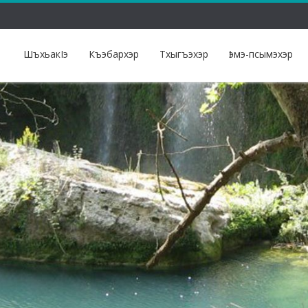
ШъхьакIэ
Къэбархэр
Тхыгъэхэр
Ӏэмэ-псымэхэр