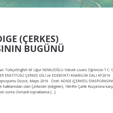
DIGE (ÇERKES)
SININ BUGÜNÜ
I: TürkçeEnglish M. Uğur NEMLİOĞLU Yüksek Lisans Öğrencisi T.C.
ER ENSTİTÜSÜ ÇERKES DİLİ ve EDEBİYATI ANABİLİM DALI AF2016
i Sempozyumu Düzce, Mayıs 2016 Özet: ADIGE (ÇERKES) DİASPORASIN
alklarından olan Çerkesler (Adıgeler), 1864’te Çarlık Rusya’sına karş
kten sonra Osmanlı topraklarına […]