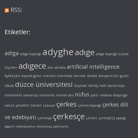
RSS:
Etiketler:
adyghe
adıge
adiga
adige bayrağı
adıge bayrağı orjinal
adıgece
artificial intelligence
ölçüleri
aile
akraba
Aytekçiko
bayrak günü
cherkes
cherkesia
dernek
devlet
dünyanın bir güzel
düzce üniversitesi
ülkesi
düşman
family
halk
kartal tüyü
nüfus
memleket
namarqo
nemerko
nemeruko
parti
relative
shapsugh
çerkes
çerkes dili
xabze
yönetim
Zaniko
|ахьыл
çerkes bayrağı
çerkesçe
ve edebiyatı
çerkesya
çerkez
çerke[s/z]
şapsığ
адыгэ
нэмэрыкъо
унэкъощ
шапсыгъ