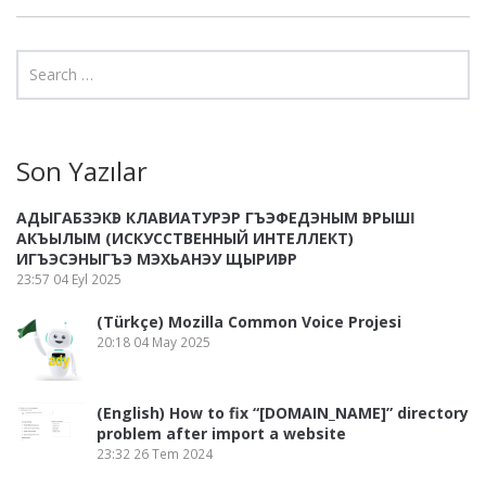
Son Yazılar
АДЫГАБЗЭКӀЭ КЛАВИАТУРЭР ГЪЭФЕДЭНЫМ ӀЭРЫШӀ
АКЪЫЛЫМ (ИСКУССТВЕННЫЙ ИНТЕЛЛЕКТ)
ИГЪЭСЭНЫГЪЭ МЭХЬАНЭУ ЩЫРИӀЭР
23:57
04 Eyl 2025
(Türkçe) Mozilla Common Voice Projesi
20:18
04 May 2025
(English) How to fix “[DOMAIN_NAME]” directory
problem after import a website
23:32
26 Tem 2024