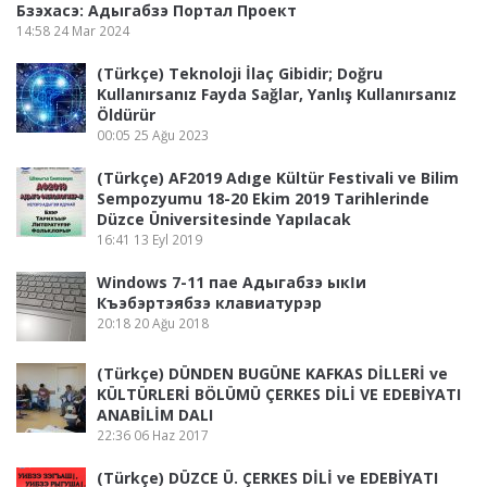
Бзэхасэ: Адыгабзэ Портал Проект
14:58
24 Mar 2024
(Türkçe) Teknoloji İlaç Gibidir; Doğru
Kullanırsanız Fayda Sağlar, Yanlış Kullanırsanız
Öldürür
00:05
25 Ağu 2023
(Türkçe) AF2019 Adıge Kültür Festivali ve Bilim
Sempozyumu 18-20 Ekim 2019 Tarihlerinde
Düzce Üniversitesinde Yapılacak
16:41
13 Eyl 2019
Windows 7-11 пае Адыгабзэ ыкӏи
Къэбэртэябзэ клавиатурэр
20:18
20 Ağu 2018
(Türkçe) DÜNDEN BUGÜNE KAFKAS DİLLERİ ve
KÜLTÜRLERİ BÖLÜMÜ ÇERKES DİLİ VE EDEBİYATI
ANABİLİM DALI
22:36
06 Haz 2017
(Türkçe) DÜZCE Ü. ÇERKES DİLİ ve EDEBİYATI