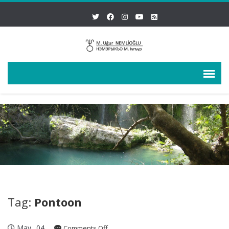
Tag:
Pontoon
May
04
on
Comments Off