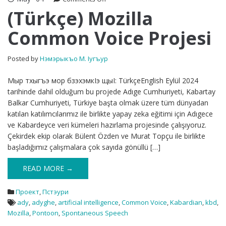
(Türkçe)
(Türkçe) Mozilla
Mozilla
Common Voice Projesi
Common
Voice
Projesi
Posted by
Нэмэрыкъо М. Iугъур
Мыр тхыгъэ мор бзэхэмкIэ щыI: TürkçeEnglish Eylül 2024
tarihinde dahil olduğum bu projede Adıge Cumhuriyeti, Kabartay
Balkar Cumhuriyeti, Türkiye başta olmak üzere tüm dünyadan
katılan katılımcılarımız ile birlikte yapay zeka eğitimi için Adıgece
ve Kabardeyce veri kümeleri hazırlama projesinde çalışıyoruz.
Çekirdek ekip olarak Bülent Özden ve Murat Topçu ile birlikte
başladığımız çalışmalara çok sayıda gönüllü […]
READ MORE →
Проект
,
Пстэури
ady
,
adyghe
,
artificial intelligence
,
Common Voice
,
Kabardian
,
kbd
,
Mozilla
,
Pontoon
,
Spontaneous Speech