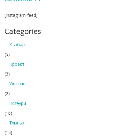
[instagram-feed]
Categories
Къэбар
(5)
Проект
(3)
Ушэтын
(2)
Пстэури
(16)
Тхыгъэ
(14)