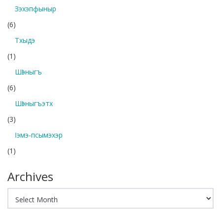
Зэхэпфыныр
(6)
Тхыдэ
(1)
Шӏэныгъ
(6)
Шӏэныгъэтх
(3)
Ӏэмэ-псымэхэр
(1)
Archives
Archives