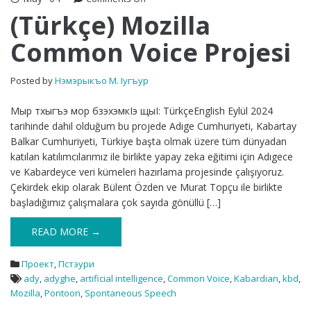
(Türkçe)
(Türkçe) Mozilla
Mozilla
Common Voice Projesi
Common
Voice
Projesi
Posted by
Нэмэрыкъо М. Iугъур
Мыр тхыгъэ мор бзэхэмкIэ щыI: TürkçeEnglish Eylül 2024
tarihinde dahil olduğum bu projede Adıge Cumhuriyeti, Kabartay
Balkar Cumhuriyeti, Türkiye başta olmak üzere tüm dünyadan
katılan katılımcılarımız ile birlikte yapay zeka eğitimi için Adıgece
ve Kabardeyce veri kümeleri hazırlama projesinde çalışıyoruz.
Çekirdek ekip olarak Bülent Özden ve Murat Topçu ile birlikte
başladığımız çalışmalara çok sayıda gönüllü […]
READ MORE →
Проект
,
Пстэури
ady
,
adyghe
,
artificial intelligence
,
Common Voice
,
Kabardian
,
kbd
,
Mozilla
,
Pontoon
,
Spontaneous Speech