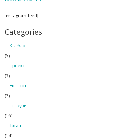
[instagram-feed]
Categories
Къэбар
(5)
Проект
(3)
Ушэтын
(2)
Пстэури
(16)
Тхыгъэ
(14)