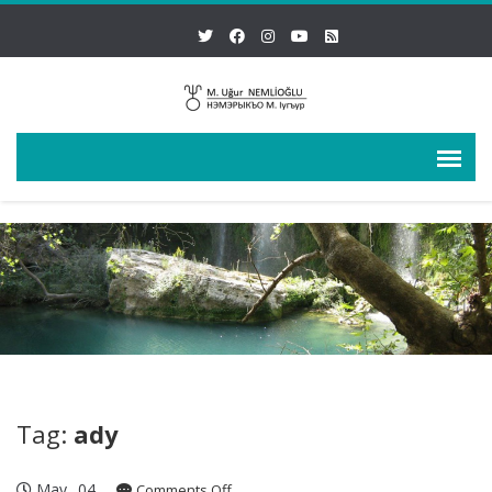
Tag:
ady
May
04
on
Comments Off