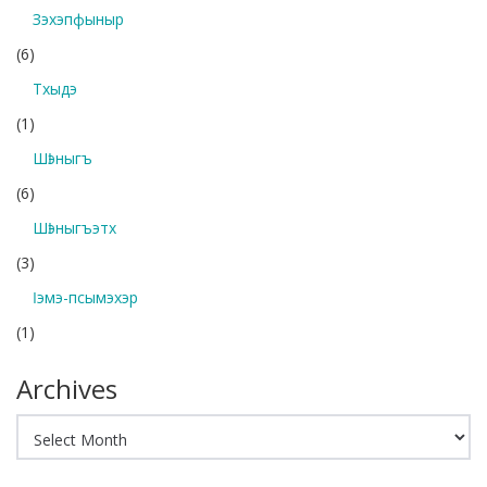
Зэхэпфыныр
(6)
Тхыдэ
(1)
Шӏэныгъ
(6)
Шӏэныгъэтх
(3)
Ӏэмэ-псымэхэр
(1)
Archives
Archives