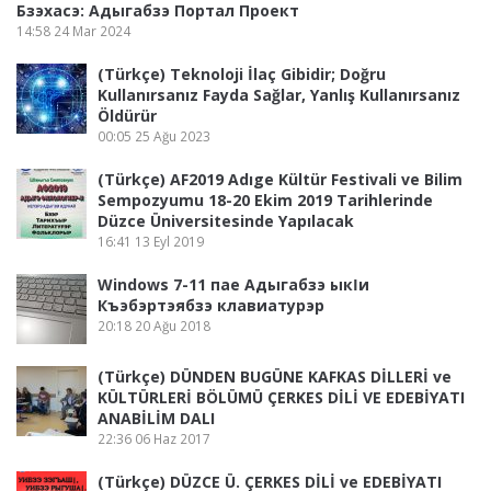
Бзэхасэ: Адыгабзэ Портал Проект
14:58
24 Mar 2024
(Türkçe) Teknoloji İlaç Gibidir; Doğru
Kullanırsanız Fayda Sağlar, Yanlış Kullanırsanız
Öldürür
00:05
25 Ağu 2023
(Türkçe) AF2019 Adıge Kültür Festivali ve Bilim
Sempozyumu 18-20 Ekim 2019 Tarihlerinde
Düzce Üniversitesinde Yapılacak
16:41
13 Eyl 2019
Windows 7-11 пае Адыгабзэ ыкӏи
Къэбэртэябзэ клавиатурэр
20:18
20 Ağu 2018
(Türkçe) DÜNDEN BUGÜNE KAFKAS DİLLERİ ve
KÜLTÜRLERİ BÖLÜMÜ ÇERKES DİLİ VE EDEBİYATI
ANABİLİM DALI
22:36
06 Haz 2017
(Türkçe) DÜZCE Ü. ÇERKES DİLİ ve EDEBİYATI