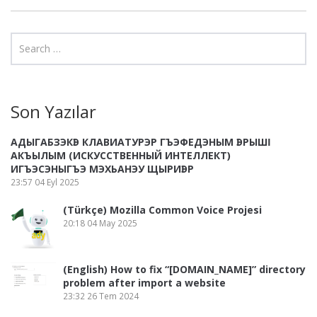
Son Yazılar
АДЫГАБЗЭКӀЭ КЛАВИАТУРЭР ГЪЭФЕДЭНЫМ ӀЭРЫШӀ
АКЪЫЛЫМ (ИСКУССТВЕННЫЙ ИНТЕЛЛЕКТ)
ИГЪЭСЭНЫГЪЭ МЭХЬАНЭУ ЩЫРИӀЭР
23:57
04 Eyl 2025
(Türkçe) Mozilla Common Voice Projesi
20:18
04 May 2025
(English) How to fix “[DOMAIN_NAME]” directory
problem after import a website
23:32
26 Tem 2024