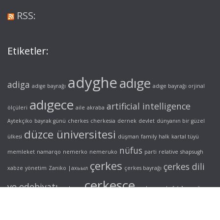
RSS:
Etiketler:
adyghe
adıge
adiga
adige bayrağı
adıge bayrağı orjinal
adıgece
artificial intelligence
ölçüleri
aile
akraba
Aytekçiko
bayrak günü
cherkes
cherkesia
dernek
devlet
dünyanın bir güzel
düzce üniversitesi
ülkesi
düşman
family
halk
kartal tüyü
nüfus
memleket
namarqo
nemerko
nemeruko
parti
relative
shapsugh
çerkes
çerkes dili
xabze
yönetim
Zaniko
|ахьыл
çerkes bayrağı
çerkesçe
ve edebiyatı
çerkesya
çerkez
çerke[s/z]
şapsığ
адыгэ
нэмэрыкъо
унэкъощ
шапсыгъ