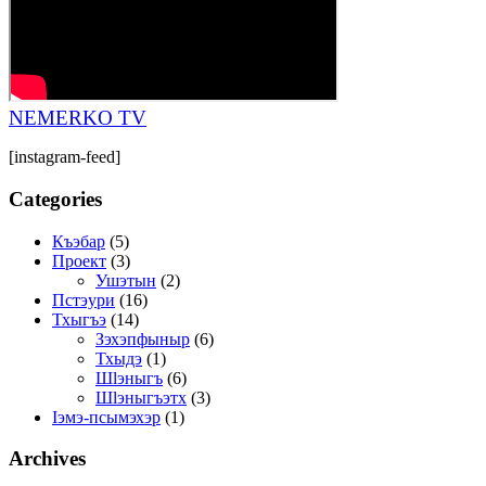
NEMERKO TV
[instagram-feed]
Categories
Къэбар
(5)
Проект
(3)
Ушэтын
(2)
Пстэури
(16)
Тхыгъэ
(14)
Зэхэпфыныр
(6)
Тхыдэ
(1)
Шӏэныгъ
(6)
Шӏэныгъэтх
(3)
Ӏэмэ-псымэхэр
(1)
Archives