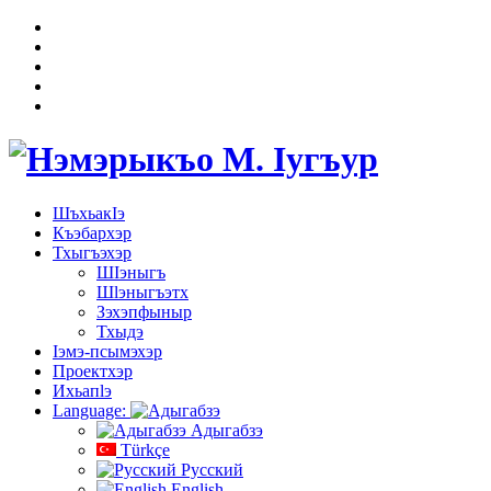
ШъхьакIэ
Къэбархэр
Тхыгъэхэр
ШIэныгъ
Шӏэныгъэтх
Зэхэпфыныр
Тхыдэ
Ӏэмэ-псымэхэр
Проектхэр
Ихьапӏэ
Language:
Адыгабзэ
Türkçe
Русский
English