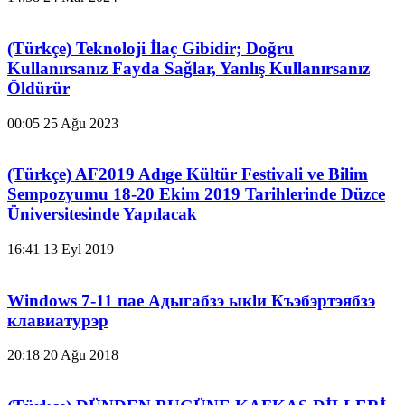
(Türkçe) Teknoloji İlaç Gibidir; Doğru
Kullanırsanız Fayda Sağlar, Yanlış Kullanırsanız
Öldürür
00:05
25 Ağu 2023
(Türkçe) AF2019 Adıge Kültür Festivali ve Bilim
Sempozyumu 18-20 Ekim 2019 Tarihlerinde Düzce
Üniversitesinde Yapılacak
16:41
13 Eyl 2019
Windows 7-11 пае Адыгабзэ ыкӏи Къэбэртэябзэ
клавиатурэр
20:18
20 Ağu 2018