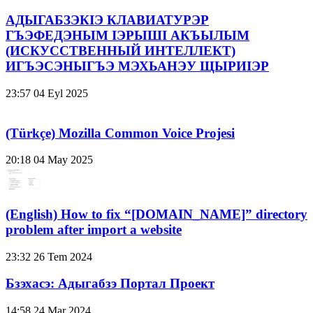
АДЫГАБЗЭКӀЭ КЛАВИАТУРЭР
ГЪЭФЕДЭНЫМ ӀЭРЫШӀ АКЪЫЛЫМ
(ИСКУССТВЕННЫЙ ИНТЕЛЛЕКТ)
ИГЪЭСЭНЫГЪЭ МЭХЬАНЭУ ЩЫРИӀЭР
23:57
04 Eyl 2025
(Türkçe) Mozilla Common Voice Projesi
20:18
04 May 2025
(English) How to fix “[DOMAIN_NAME]” directory
problem after import a website
23:32
26 Tem 2024
Бзэхасэ: Адыгабзэ Портал Проект
14:58
24 Mar 2024