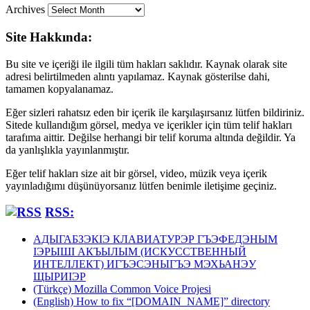
Archives
Site Hakkında:
Bu site ve içeriği ile ilgili tüm hakları saklıdır. Kaynak olarak site
adresi belirtilmeden alıntı yapılamaz. Kaynak gösterilse dahi,
tamamen kopyalanamaz.
Eğer sizleri rahatsız eden bir içerik ile karşılaşırsanız lütfen bildiriniz.
Sitede kullandığım görsel, medya ve içerikler için tüm telif hakları
tarafıma aittir. Değilse herhangi bir telif koruma altında değildir. Ya
da yanlışlıkla yayınlanmıştır.
Eğer telif hakları size ait bir görsel, video, müzik veya içerik
yayınladığımı düşünüyorsanız lütfen benimle iletişime geçiniz.
RSS:
АДЫГАБЗЭКӀЭ КЛАВИАТУРЭР ГЪЭФЕДЭНЫМ
ӀЭРЫШӀ АКЪЫЛЫМ (ИСКУССТВЕННЫЙ
ИНТЕЛЛЕКТ) ИГЪЭСЭНЫГЪЭ МЭХЬАНЭУ
ЩЫРИӀЭР
(Türkçe) Mozilla Common Voice Projesi
(English) How to fix “[DOMAIN_NAME]” directory