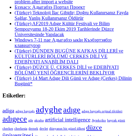
problem after import a website
Бзэхасэ: Адыгабзэ Портал Проект
(Türkçe) Teknoloji İlaç Gibidir; Doğru Kullanırsanız Fayda
Sağlar, Yanlış Kullanırsanız Öldürür
(Türkçe) AF2019 Adıge Kültür Festivali ve Bilim
Sempozyumu 18-20 Ekim 2019 Tarihlerinde Düzce
Üniversitesinde Yapılacak
Windows 7-11 пае Адыгабзэ ыкӏи Къэбэртэябзэ
клавиатурэр
(Türkçe) DÜNDEN BUGÜNE KAFKAS DİLLERİ ve
KÜLTÜRLERİ BÖLÜMÜ ÇERKES DİLİ VE
EDEBİYATI ANABİLİM DALI
(Türkçe) DÜZCE Ü. ÇERKES DİLİ ve EDEBİYATI
BÖLÜMÜ YENİ ÖĞRENCİLERİNİ BEKLİYOR
(Türkçe) 14 Mart Adıge Dili Günü ve Adıge (Çerkes) Dilinin
Bugünü*
Etiketler:
adyghe
adıge
adiga
adige bayrağı
adıge bayrağı orjinal ölçüleri
adıgece
artificial intelligence
aile
akraba
Aytekçiko
bayrak günü
düzce
cherkes
cherkesia
dernek
devlet
dünyanın bir güzel ülkesi
üniversitesi